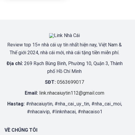
Review top 15+ nhà cái uy tín nhất hiện nay, Việt Nam &
Thế giới 2024, nhà cái mới, nhà cái tặng tiền miễn phí.
Địa chỉ:
269 Rạch Bùng Binh, Phường 10, Quận 3, Thành
phố Hồ Chí Minh
SĐT:
0563699017
Email:
link.nhacaiuytin112@gmail.com
Hastag:
#nhacaiuytin, #nha_cai_uy_tin, #nha_cai_moi,
#nhacaivip, #linknhacai, #nhacaiso1
VỀ CHÚNG TÔI