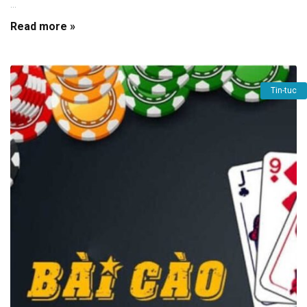
...
Read more »
Tin-tuc