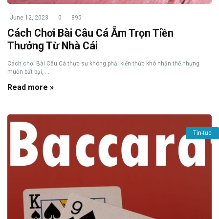
June 12, 2023
0
895
Cách Chơi Bài Câu Cá Ẵm Trọn Tiền
Thưởng Từ Nhà Cái
Cách chơi Bài Câu Cá thực sự không phải kiến thức khó nhằn thế nhưng
muốn bất bại, ...
Read more »
Tin-tuc