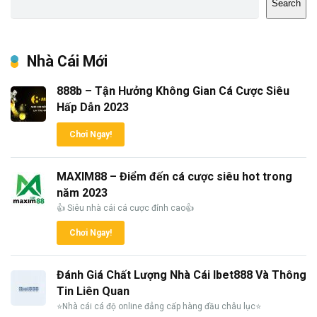
Search
Nhà Cái Mới
888b – Tận Hưởng Không Gian Cá Cược Siêu
Hấp Dẫn 2023
Chơi Ngay!
MAXIM88 – Điểm đến cá cược siêu hot trong
năm 2023
👍 Siêu nhà cái cá cược đỉnh cao👍
Chơi Ngay!
Đánh Giá Chất Lượng Nhà Cái Ibet888 Và Thông
Tin Liên Quan
⭐Nhà cái cá độ online đẳng cấp hàng đầu châu lục⭐