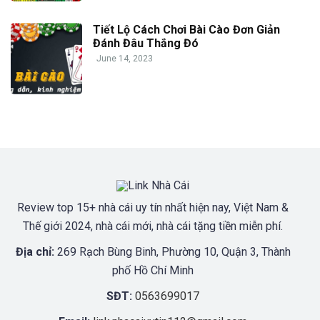
Tiết Lộ Cách Chơi Bài Cào Đơn Giản
Đánh Đâu Thắng Đó
June 14, 2023
Review top 15+ nhà cái uy tín nhất hiện nay, Việt Nam &
Thế giới 2024, nhà cái mới, nhà cái tặng tiền miễn phí.
Địa chỉ:
269 Rạch Bùng Binh, Phường 10, Quận 3, Thành
phố Hồ Chí Minh
SĐT:
0563699017