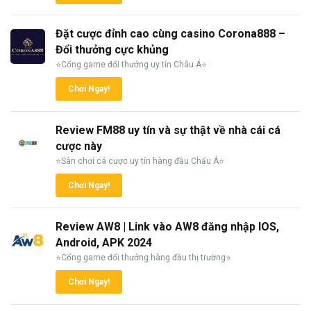
Đặt cược đỉnh cao cùng casino Corona888 –
Đổi thưởng cực khủng
⭐Cổng game đổi thưởng uy tín Châu Á⭐
Chơi Ngay!
Review FM88 uy tín và sự thật về nhà cái cá
cược này
⭐Sân chơi cá cược uy tín hàng đầu Chấu Á⭐
Chơi Ngay!
Review AW8 | Link vào AW8 đăng nhập IOS,
Android, APK 2024
⭐Cổng game đổi thưởng hàng đầu thị trường⭐
Chơi Ngay!