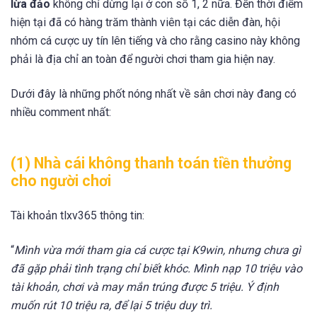
lừa đảo
không chỉ dừng lại ở con số 1, 2 nữa. Đến thời điểm
hiện tại đã có hàng trăm thành viên tại các diễn đàn, hội
nhóm cá cược uy tín lên tiếng và cho rằng casino này không
phải là địa chỉ an toàn để người chơi tham gia hiện nay.
Dưới đây là những phốt nóng nhất về sân chơi này đang có
nhiều comment nhất:
(1) Nhà cái không thanh toán tiền thưởng
cho người chơi
Tài khoản tlxv365 thông tin:
“
Mình vừa mới tham gia cá cược tại K9win, nhưng chưa gì
đã gặp phải tình trạng chỉ biết khóc. Mình nạp 10 triệu vào
tài khoản, chơi và may mắn trúng được 5 triệu. Ý định
muốn rút 10 triệu ra, để lại 5 triệu duy trì.