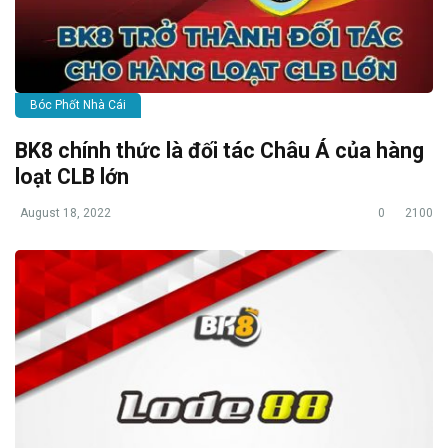
Bóc Phốt Nhà Cái
BK8 chính thức là đối tác Châu Á của hàng
loạt CLB lớn
August 18, 2022
0
2100