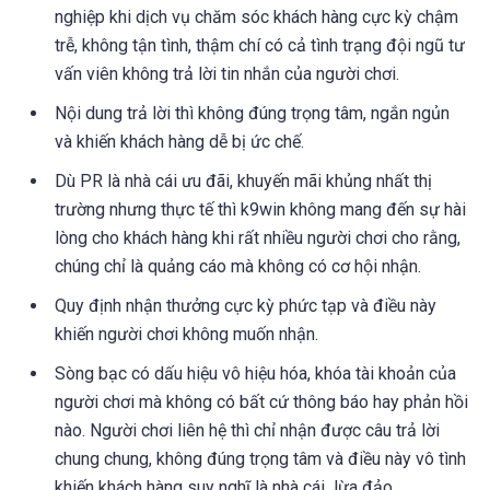
nghiệp khi dịch vụ chăm sóc khách hàng cực kỳ chậm
trễ, không tận tình, thậm chí có cả tình trạng đội ngũ tư
vấn viên không trả lời tin nhắn của người chơi.
Nội dung trả lời thì không đúng trọng tâm, ngắn ngủn
và khiến khách hàng dễ bị ức chế.
Dù PR là nhà cái ưu đãi, khuyến mãi khủng nhất thị
trường nhưng thực tế thì k9win không mang đến sự hài
lòng cho khách hàng khi rất nhiều người chơi cho rằng,
chúng chỉ là quảng cáo mà không có cơ hội nhận.
Quy định nhận thưởng cực kỳ phức tạp và điều này
khiến người chơi không muốn nhận.
Sòng bạc có dấu hiệu vô hiệu hóa, khóa tài khoản của
người chơi mà không có bất cứ thông báo hay phản hồi
nào. Người chơi liên hệ thì chỉ nhận được câu trả lời
chung chung, không đúng trọng tâm và điều này vô tình
khiến khách hàng suy nghĩ là nhà cái lừa đảo.