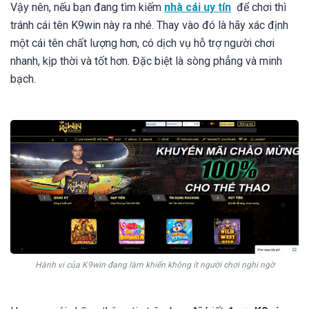
Vậy nên, nếu bạn đang tìm kiếm
nhà cái uy tín
để chơi thì
tránh cái tên K9win này ra nhé. Thay vào đó là hãy xác định
một cái tên chất lượng hơn, có dịch vụ hỗ trợ người chơi
nhanh, kịp thời và tốt hơn. Đặc biệt là sòng phẳng và minh
bạch.
Hành vi của K9win đang làm khiến không ít người chơi nghi ngờ