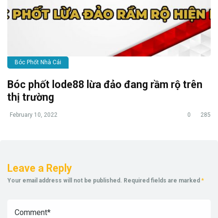
Bóc Phốt Nhà Cái
Bóc phốt lode88 lừa đảo đang rầm rộ trên
thị trường
February 10, 2022
0
285
Leave a Reply
Your email address will not be published.
Required fields are marked
*