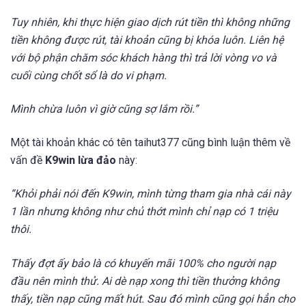
Tuy nhiên, khi thực hiện giao dịch rút tiền thì không những
tiền không được rút, tài khoản cũng bị khóa luôn. Liên hệ
với bộ phận chăm sóc khách hàng thì trả lời vòng vo và
cuối cùng chốt sổ là do vi phạm.
Mình chừa luôn vì giờ cũng sợ lắm rồi.”
Một tài khoản khác có tên taihut377 cũng bình luận thêm về
vấn đề
K9win lừa đảo
này:
“Khỏi phải nói đến K9win, mình từng tham gia nhà cái này
1 lần nhưng không như chủ thớt mình chỉ nạp có 1 triệu
thôi.
Thấy đợt ấy bảo là có khuyến mãi 100% cho người nạp
đầu nên mình thử. Ai dè nạp xong thì tiền thưởng không
thấy, tiền nạp cũng mất hút. Sau đó mình cũng gọi hẳn cho