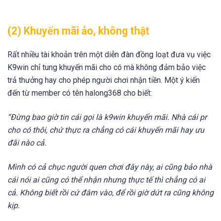
(2) Khuyến mãi ảo, không thật
Rất nhiều tài khoản trên một diễn đàn đồng loạt đưa vụ việc
K9win chỉ tung khuyến mãi cho có mà không đảm bảo việc
trả thưởng hay cho phép người chơi nhận tiền. Một ý kiến
đến từ member có tên halong368 cho biết:
“Đừng bao giờ tin cái gọi là k9win khuyến mãi. Nhà cái pr
cho có thôi, chứ thực ra chẳng có cái khuyến mãi hay ưu
đãi nào cả.
Mình có cả chục người quen chơi đây này, ai cũng bảo nhà
cái nói ai cũng có thể nhận nhưng thực tế thì chẳng có ai
cả. Không biết rồi cứ đâm vào, để rồi giờ dứt ra cũng không
kịp.