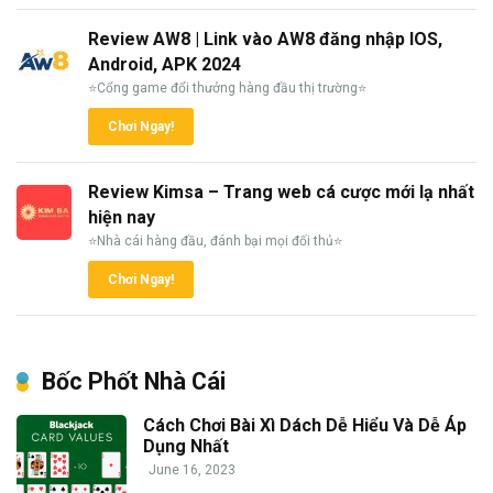
Review AW8 | Link vào AW8 đăng nhập IOS,
Android, APK 2024
⭐Cổng game đổi thưởng hàng đầu thị trường⭐
Chơi Ngay!
Review Kimsa – Trang web cá cược mới lạ nhất
hiện nay
⭐Nhà cái hàng đầu, đánh bại mọi đối thủ⭐
Chơi Ngay!
Bốc Phốt Nhà Cái
Cách Chơi Bài Xì Dách Dễ Hiểu Và Dễ Áp
Dụng Nhất
June 16, 2023