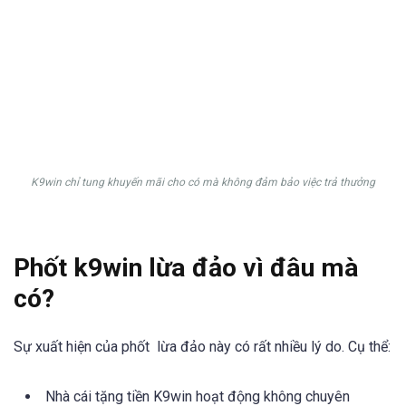
K9win chỉ tung khuyến mãi cho có mà không đảm bảo việc trả thưởng
Phốt k9win lừa đảo vì đâu mà
có?
Sự xuất hiện của phốt lừa đảo này có rất nhiều lý do. Cụ thể:
Nhà cái tặng tiền K9win hoạt động không chuyên