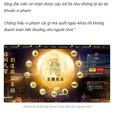
tổng đài viên và nhận được câu trả lời như không là do tài
khoản vi phạm.
Chẳng hiểu vi phạm cái gì mà suốt ngày khóa rồi không
thanh toán tiền thưởng cho người chơi.”
K9win bị tố không thanh toán tiền cho người chơi