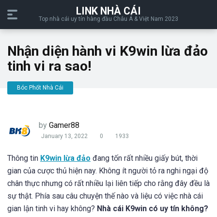
LINK NHÀ CÁI
Top nhà cái uy tín hàng đầu Châu Á & Việt Nam 2023
Nhận diện hành vi K9win lừa đảo
tinh vi ra sao!
Bóc Phốt Nhà Cái
by
Gamer88
January 13, 2022
0
1933
Thông tin
K9win lừa đảo
đang tốn rất nhiều giấy bút, thời
gian của cược thủ hiện nay. Không ít người tỏ ra nghi ngại độ
chân thực nhưng có rất nhiều lại liên tiếp cho rằng đây đều là
sự thật. Phía sau câu chuyện thế nào và liệu có việc nhà cái
gian lận tinh vi hay không?
Nhà cái K9win có uy tín không?