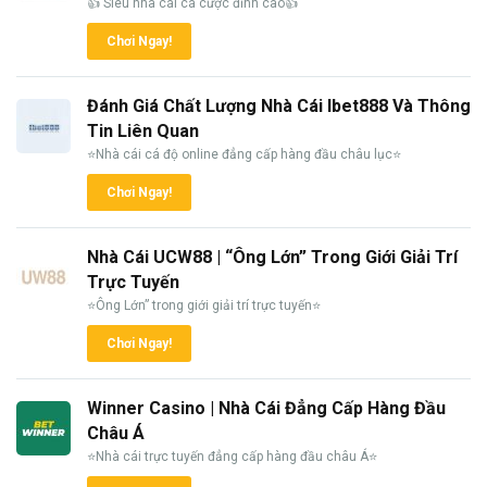
👍 Siêu nhà cái cá cược đỉnh cao👍
Chơi Ngay!
Đánh Giá Chất Lượng Nhà Cái Ibet888 Và Thông
Tin Liên Quan
⭐Nhà cái cá độ online đẳng cấp hàng đầu châu lục⭐
Chơi Ngay!
Nhà Cái UCW88 | “Ông Lớn” Trong Giới Giải Trí
Trực Tuyến
⭐Ông Lớn” trong giới giải trí trực tuyến⭐
Chơi Ngay!
Winner Casino | Nhà Cái Đẳng Cấp Hàng Đầu
Châu Á
⭐Nhà cái trực tuyến đẳng cấp hàng đầu châu Á⭐