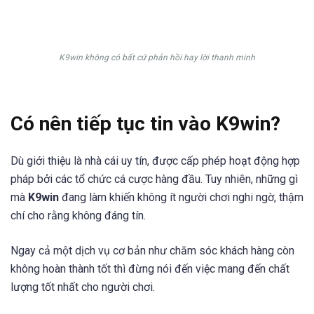
K9win không có bất cứ phản hồi hay lời thanh minh
Có nên tiếp tục tin vào K9win?
Dù giới thiệu là nhà cái uy tín, được cấp phép hoạt động hợp
pháp bởi các tổ chức cá cược hàng đầu. Tuy nhiên, những gì
mà
K9win
đang làm khiến không ít người chơi nghi ngờ, thậm
chí cho rằng không đáng tín.
Ngay cả một dịch vụ cơ bản như chăm sóc khách hàng còn
không hoàn thành tốt thì đừng nói đến việc mang đến chất
lượng tốt nhất cho người chơi.