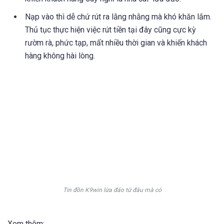
Nạp vào thì dễ chứ rút ra lằng nhằng mà khó khăn lắm.
Thủ tục thực hiện việc rút tiền tại đây cũng cực kỳ
rườm rà, phức tạp, mất nhiều thời gian và khiến khách
hàng không hài lòng.
Tin đồn K9win lừa đảo từ đâu mà có
Xem thêm: