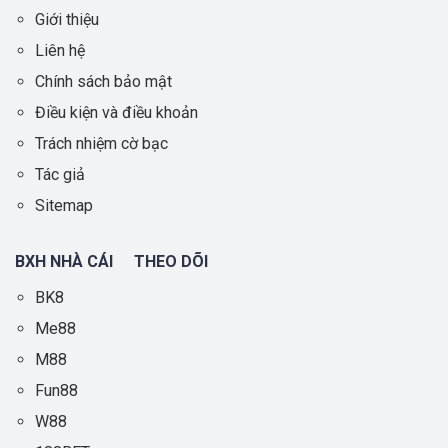
Giới thiệu
Liên hệ
Chính sách bảo mật
Điều kiện và điều khoản
Trách nhiệm cờ bạc
Tác giả
Sitemap
BXH NHÀ CÁI
THEO DÕI
BK8
Me88
M88
Fun88
W88