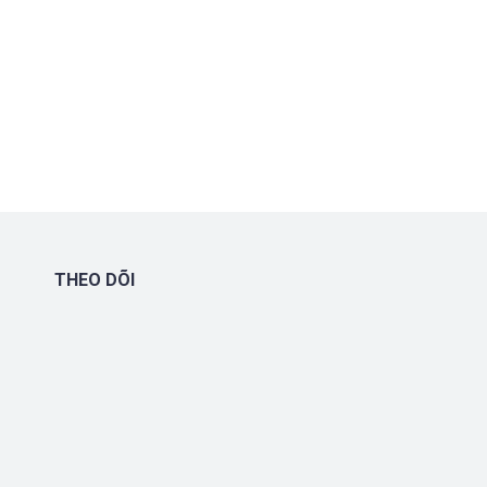
THEO DÕI