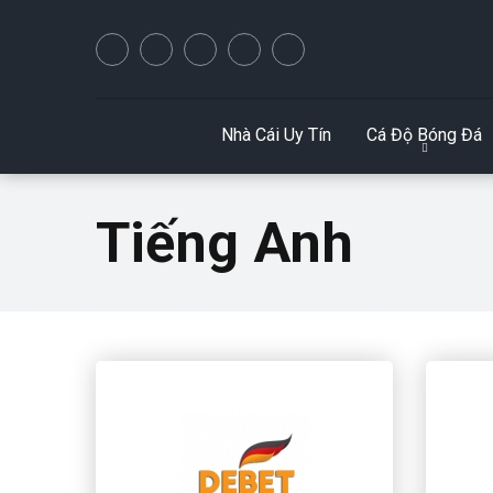
Nhà Cái Uy Tín
Cá Độ Bóng Đá
Tiếng Anh