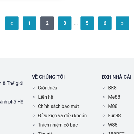
«
1
2
3
…
5
6
»
VỀ CHÚNG TÔI
BXH NHÀ CÁI
m & Thế giới
Giới thiệu
BK8
Liên hệ
Me88
hành phố Hồ
Chính sách bảo mật
M88
Điều kiện và điều khoản
Fun88
Trách nhiệm cờ bạc
W88