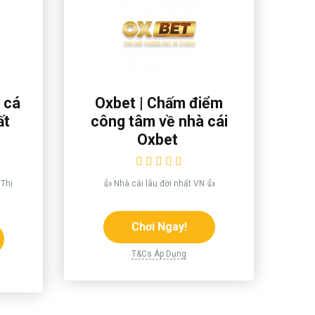
 cá
Oxbet | Chấm điểm
ất
công tâm về nhà cái
Oxbet
 Thị
👍 Nhà cái lâu đời nhất VN 👍
Chơi Ngay!
T&Cs Áp Dụng