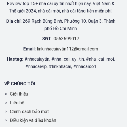
Review top 15+ nhà cái uy tín nhất hiện nay, Việt Nam &
Thế giới 2024, nhà cái mới, nhà cái tặng tiền miễn phí.
Địa chỉ:
269 Rạch Bùng Binh, Phường 10, Quận 3, Thành
phố Hồ Chí Minh
SĐT:
0563699017
Email:
link.nhacaiuytin112@gmail.com
Hastag:
#nhacaiuytin, #nha_cai_uy_tin, #nha_cai_moi,
#nhacaivip, #linknhacai, #nhacaiso1
VỀ CHÚNG TÔI
Giới thiệu
Liên hệ
Chính sách bảo mật
Điều kiện và điều khoản