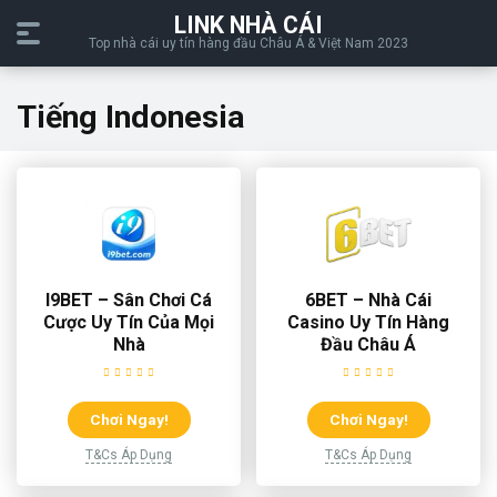
LINK NHÀ CÁI
Top nhà cái uy tín hàng đầu Châu Á & Việt Nam 2023
Tiếng Indonesia
I9BET – Sân Chơi Cá
6BET – Nhà Cái
Cược Uy Tín Của Mọi
Casino Uy Tín Hàng
Nhà
Đầu Châu Á
Chơi Ngay!
Chơi Ngay!
T&Cs Áp Dụng
T&Cs Áp Dụng