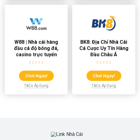
W88 | Nhà cái hàng
BK8: Địa Chỉ Nhà Cái
đầu cá độ bóng đá,
Cá Cược Uy Tín Hàng
casino trực tuyến
Đầu Châu Á
Chơi Ngay!
Chơi Ngay!
T&Cs Áp Dụng
T&Cs Áp Dụng