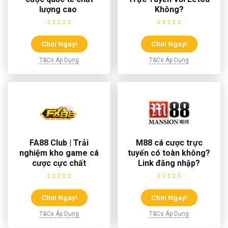
lượng cao
Không?
Chơi Ngay!
Chơi Ngay!
T&Cs Áp Dụng
T&Cs Áp Dụng
FA88 Club | Trải
M88 cá cược trực
nghiệm kho game cá
tuyến có toàn không?
cược cực chất
Link đăng nhập?
Chơi Ngay!
Chơi Ngay!
T&Cs Áp Dụng
T&Cs Áp Dụng