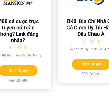
88 cá cược trực
BK8: Địa Chỉ Nhà 
tuyến có toàn
Cá Cược Uy Tín H
không? Link đăng
Đầu Châu Á
nhập?
👍 Nhà Cái Uy Tín Chuẩn Mự
t thể thao hàng đầu Việt Nam👍
Chơi Ngay!
Chơi Ngay!
T&Cs Áp Dụng
T&Cs Áp Dụng