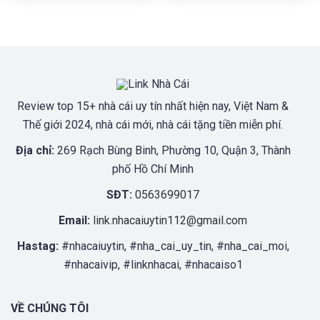
Review top 15+ nhà cái uy tín nhất hiện nay, Việt Nam &
Thế giới 2024, nhà cái mới, nhà cái tặng tiền miễn phí.
Địa chỉ:
269 Rạch Bùng Binh, Phường 10, Quận 3, Thành
phố Hồ Chí Minh
SĐT:
0563699017
Email:
link.nhacaiuytin112@gmail.com
Hastag:
#nhacaiuytin, #nha_cai_uy_tin, #nha_cai_moi,
#nhacaivip, #linknhacai, #nhacaiso1
VỀ CHÚNG TÔI