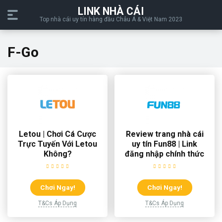
LINK NHÀ CÁI
Top nhà cái uy tín hàng đầu Châu Á & Việt Nam 2023
F-Go
Letou | Chơi Cá Cược
Review trang nhà cái
Trực Tuyến Với Letou
uy tín Fun88 | Link
Không?
đăng nhập chính thức
Chơi Ngay!
Chơi Ngay!
T&Cs Áp Dụng
T&Cs Áp Dụng