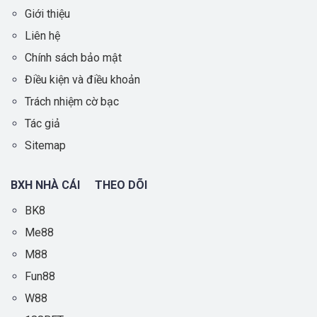
Giới thiệu
Liên hệ
Chính sách bảo mật
Điều kiện và điều khoản
Trách nhiệm cờ bạc
Tác giả
Sitemap
BXH NHÀ CÁI
THEO DÕI
BK8
Me88
M88
Fun88
W88