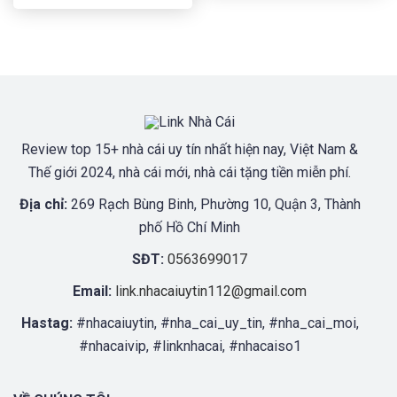
Review top 15+ nhà cái uy tín nhất hiện nay, Việt Nam &
Thế giới 2024, nhà cái mới, nhà cái tặng tiền miễn phí.
Địa chỉ:
269 Rạch Bùng Binh, Phường 10, Quận 3, Thành
phố Hồ Chí Minh
SĐT:
0563699017
Email:
link.nhacaiuytin112@gmail.com
Hastag:
#nhacaiuytin, #nha_cai_uy_tin, #nha_cai_moi,
#nhacaivip, #linknhacai, #nhacaiso1