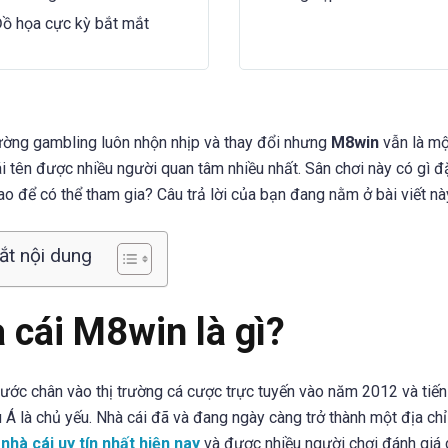
ồ họa cực kỳ bắt mắt
rường gambling luôn nhộn nhịp và thay đổi nhưng
M8win
vẫn là mộ
i tên được nhiều người quan tâm nhiều nhất. Sân chơi này có gì 
ao để có thể tham gia? Câu trả lời của bạn đang nằm ở bài viết nà
ắt nội dung
 cái M8win là gì?
ước chân vào thị trường cá cược trực tuyến vào năm 2012 và tiến
 Á là chủ yếu. Nhà cái đã và đang ngày càng trở thành một địa chỉ
t
nhà cái uy tín nhất hiện nay
và được nhiều người chơi đánh giá 