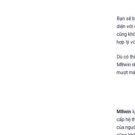
Bạn sẽ b
diện với
cũng khô
hợp lý v
Dù có th
M8win nh
mượt mà,
M8win
l
cấp hệ t
của ngườ