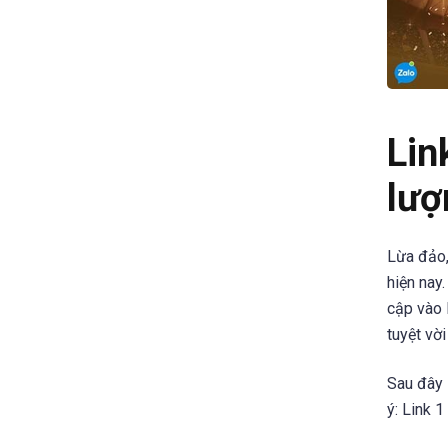
Lin
lượ
Lừa đảo, 
hiện nay
cập vào l
tuyệt vời
Sau đây 
ý: Link 1