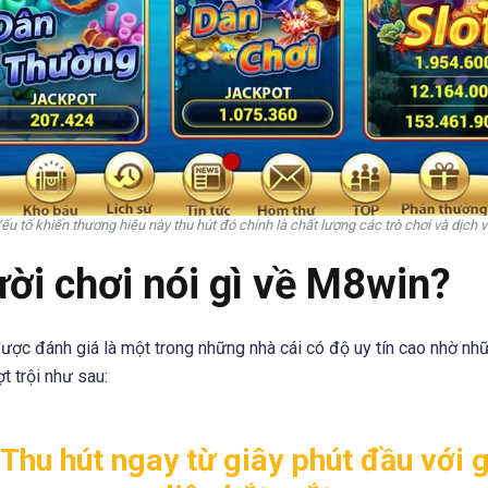
ếu tố khiến thương hiệu này thu hút đó chính là chất lượng các trò chơi và dịch 
ời chơi nói gì về M8win?
ược đánh giá là một trong những nhà cái có độ uy tín cao nhờ nh
t trội như sau:
 Thu hút ngay từ giây phút đầu với 