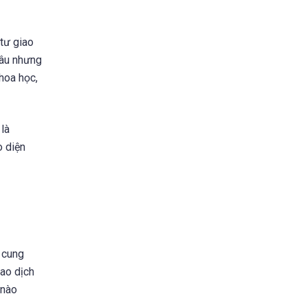
 tư giao
lâu nhưng
hoa học,
 là
o diện
ã cung
iao dịch
 nào