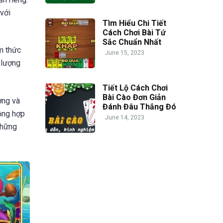
 với
Tìm Hiểu Chi Tiết
Cách Chơi Bài Tứ
Sắc Chuẩn Nhất
ềm thức
June 15, 2023
 lượng
Tiết Lộ Cách Chơi
Bài Cào Đơn Giản
ờng và
Đánh Đâu Thắng Đó
ộng hợp
June 14, 2023
những