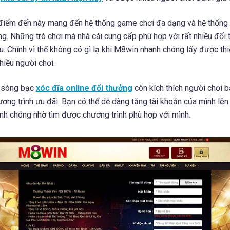
 điểm đến này mang đến hệ thống game chơi đa dạng và hệ thống 
ng. Những trò chơi mà nhà cái cung cấp phù hợp với rất nhiều đối
u. Chính vì thế không có gì lạ khi M8win nhanh chóng lấy được th
hiều người chơi.
a sòng bạc
xóc đĩa online đổi thưởng
còn kích thích người chơi 
ương trình ưu đãi. Bạn có thể dễ dàng tăng tài khoản của mình lê
nh chóng nhờ tìm được chương trình phù hợp với mình.