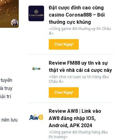
Đặt cược đỉnh cao cùng
casino Corona888 – Đổi
thưởng cực khủng
⭐Cổng game đổi thưởng uy tín Châu
Á⭐
Chơi Ngay!
Review FM88 uy tín và sự
thật về nhà cái cá cược này
⭐Sân chơi cá cược uy tín hàng đầu
 tuyến
Chấu Á⭐
à truy
Chơi Ngay!
ải trí
Review AW8 | Link vào
AW8 đăng nhập IOS,
 nên lưu
Android, APK 2024
⭐Cổng game đổi thưởng hàng đầu
thị trường⭐