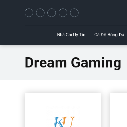
Nhà Cái Uy Tín
Cá Độ Bóng Đá
Dream Gaming