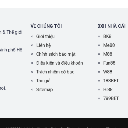
VỀ CHÚNG TÔI
BXH NHÀ CÁI
m & Thế giới
Giới thiệu
BK8
Liên hệ
Me88
hành phố Hồ
Chính sách bảo mật
M88
Điều kiện và điều khoản
Fun88
Trách nhiệm cờ bạc
W88
Tác giả
188BET
oi,
Sitemap
Hi88
789BET