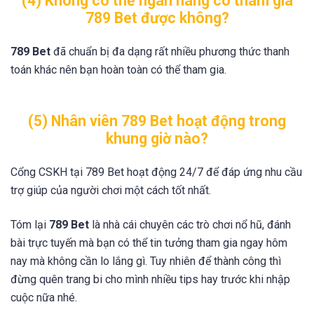
(4) Không có thẻ ngân hàng có tham gia
789 Bet được không?
789 Bet
đã chuẩn bị đa dạng rất nhiều phương thức thanh
toán khác nên bạn hoàn toàn có thể tham gia.
(5) Nhân viên 789 Bet hoạt động trong
khung giờ nào?
Cổng CSKH tại 789 Bet hoạt động 24/7 để đáp ứng nhu cầu
trợ giúp của người chơi một cách tốt nhất.
Tóm lại
789 Bet
là nhà cái chuyên các trò chơi nổ hũ, đánh
bài trực tuyến mà bạn có thể tin tưởng tham gia ngay hôm
nay mà không cần lo lắng gì. Tuy nhiên để thành công thì
đừng quên trang bi cho mình nhiều tips hay trước khi nhập
cuộc nữa nhé.