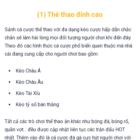
(1) Thể thao đỉnh cao
Sảnh cá cược thể thao với đa dạng kèo cược hấp dẫn chắc
chắn sẽ làm hài lòng mọi đối tượng người chơi khi đến đây.
Theo đó các hình thức cá cược phổ biến quen thuộc mà nhà
cái đang cung cấp cho người chơi bao gồm:
Kèo Châu Á
Kèo Châu Âu
Kèo Tài Xỉu
Kèo tỷ số bàn thắng
Tất cả các trò chơi thể thao ăn khác như bóng đá, bóng rổ,
quần vợt… đều được cập nhật liên tục các trận đấu HOT
nhất. Thêm vào đó là cá cược đá gà cực hút người chơi với