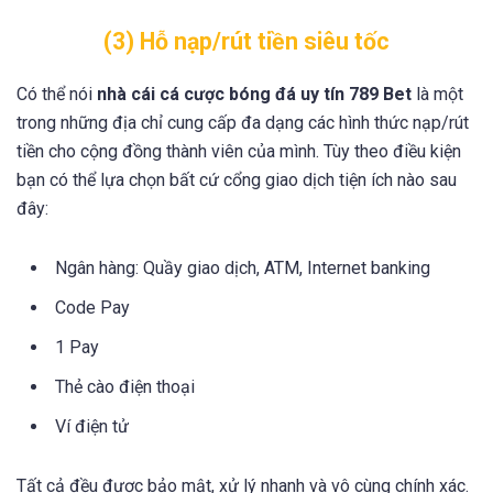
(3) Hỗ nạp/rút tiền siêu tốc
Có thể nói
nhà cái cá cược bóng đá uy tín 789 Bet
là một
trong những địa chỉ cung cấp đa dạng các hình thức nạp/rút
tiền cho cộng đồng thành viên của mình. Tùy theo điều kiện
bạn có thể lựa chọn bất cứ cổng giao dịch tiện ích nào sau
đây:
Ngân hàng: Quầy giao dịch, ATM, Internet banking
Code Pay
1 Pay
Thẻ cào điện thoại
Ví điện tử
Tất cả đều được bảo mật, xử lý nhanh và vô cùng chính xác.