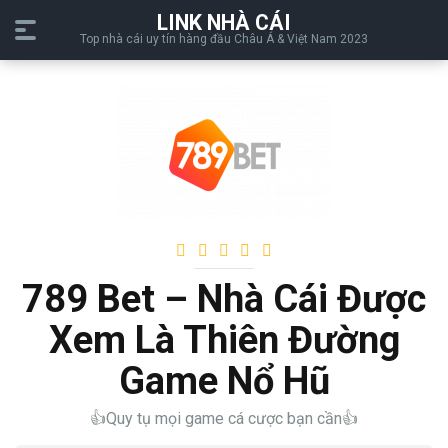
LINK NHÀ CÁI
Top nhà cái uy tín hàng đầu Châu Á & Việt Nam 2023
789 Bet – Nhà Cái Được
Xem Là Thiên Đường
Game Nổ Hũ
👍Quy tụ mọi game cá cược bạn cần👍