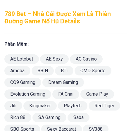
789 Bet – Nhà Cái Được Xem Là Thiên
Đường Game Nổ Hũ Details
Phần Mềm:
AE Lotobet
AE Sexy
AG Casino
Ameba
BBIN
BTi
CMD Sports
CQ9 Gaming
Dream Gaming
Evolution Gaming
FA Chai
Game Play
Jili
Kingmaker
Playtech
Red Tiger
Rich 88
SA Gaming
Saba
SBO Sports
Sexy Baccarat
SV388