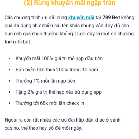
(2) Rừng khuyến mãi ngập tràn
Các chương trình ưu đãi cùng
khuyến mãi
tại
789 Bet
không
quá đa dạng như nhiều cái tên khác nhưng vẫn đầy đủ cho
bạn rinh quà nhận thưởng khủng. Dưới đây là một số chương
trình nổi bật:
Khuyến mãi 100% giá trị thẻ nạp đầu tiên
Bảo hiểm tiền thua 200% trong 10 năm
Thưởng 1% mỗi lần nạp tiền
Tặng 2% giá trị thẻ nạp nếu sử dụng app
Thưởng tới 68k mỗi lần check in
Ngoài ra còn rất nhiều các ưu đãi hấp dẫn khác ở sảnh
casino, thể thao hay số đề mỗi ngày.