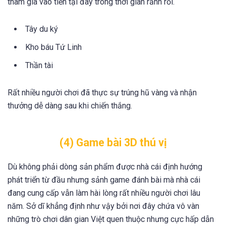
tham gia vào tiền tại đây trong thời gian rảnh rỗi.
Tây du ký
Kho báu Tứ Linh
Thần tài
Rất nhiều người chơi đã thực sự trúng hũ vàng và nhận
thưởng dễ dàng sau khi chiến thắng.
(4) Game bài 3D thú vị
Dù không phải dòng sản phẩm được nhà cái định hướng
phát triển từ đầu nhưng sảnh game đánh bài mà nhà cái
đang cung cấp vẫn làm hài lòng rất nhiều người chơi lâu
năm. Sở dĩ khẳng định như vậy bởi nơi đây chứa vô vàn
những trò chơi dân gian Việt quen thuộc nhưng cực hấp dẫn