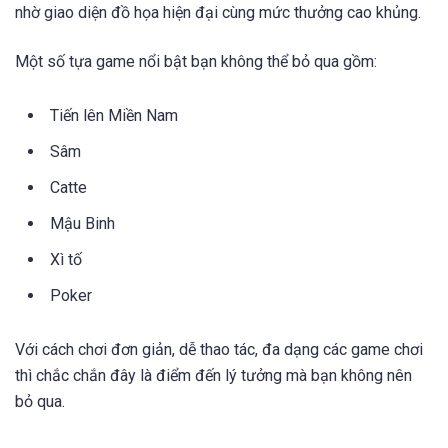
nhờ giao diện đồ họa hiện đại cùng mức thưởng cao khủng.
Một số tựa game nổi bật bạn không thể bỏ qua gồm:
Tiến lên Miền Nam
Sâm
Catte
Mậu Binh
Xì tố
Poker
Với cách chơi đơn giản, dễ thao tác, đa dạng các game chơi
thì chắc chắn đây là điểm đến lý tưởng mà bạn không nên
bỏ qua.