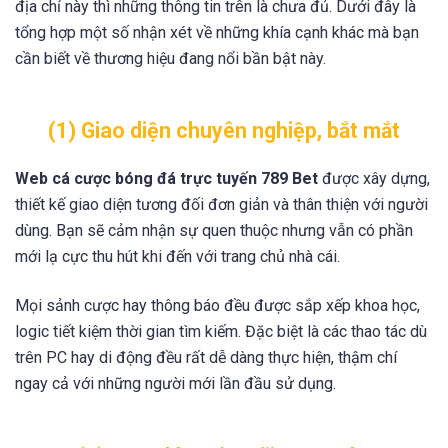
địa chỉ này thì những thông tin trên là chưa đủ. Dưới đây là
tổng hợp một số nhận xét về những khía cạnh khác mà bạn
cần biết về thương hiệu đang nổi bần bật này.
(1) Giao diện chuyên nghiệp, bắt mắt
Web cá cược bóng đá trực tuyến
789 Bet
được xây dựng,
thiết kế giao diện tương đối đơn giản và thân thiện với người
dùng. Bạn sẽ cảm nhận sự quen thuộc nhưng vẫn có phần
mới lạ cực thu hút khi đến với trang chủ nhà cái.
Mọi sảnh cược hay thông báo đều được sắp xếp khoa học,
logic tiết kiệm thời gian tìm kiếm. Đặc biệt là các thao tác dù
trên PC hay di động đều rất dễ dàng thực hiện, thậm chí
ngay cả với những người mới lần đầu sử dụng.