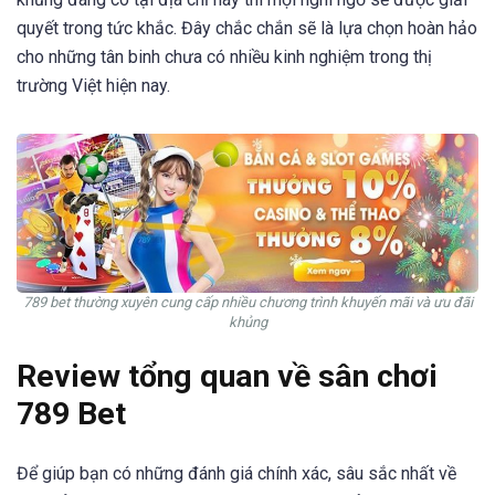
quyết trong tức khắc. Đây chắc chắn sẽ là lựa chọn hoàn hảo
cho những tân binh chưa có nhiều kinh nghiệm trong thị
trường Việt hiện nay.
789 bet thường xuyên cung cấp nhiều chương trình khuyến mãi và ưu đãi
khủng
Review tổng quan về sân chơi
789 Bet
Để giúp bạn có những đánh giá chính xác, sâu sắc nhất về