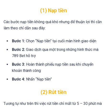
(1) Nạp tiền
Các bước nạp tiền không quá khó nhưng để thuận lợi thì cần
làm theo chỉ dẫn sau đây:
Bước 1:
Chọn “Nạp tiền” tại cuối màn hình giao diện
Bước 2:
Giao dịch qua một trong những hình thức mà
789 Bet hỗ trợ
Bước 3:
Hoàn thành phiếu nạp tiền sau khi chuyển
khoản thành công
Bước 4:
Nhấn “Nạp tiền”
(2) Rút tiền
Tương tự như trên thì việc rút tiền chỉ mất từ 5 – 30 phút mà