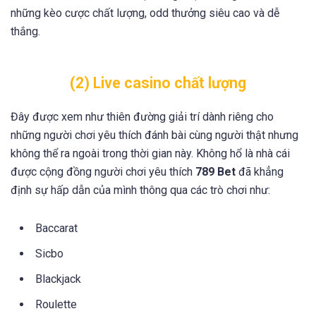
những kèo cược chất lượng, odd thưởng siêu cao và dễ
thắng.
(2) Live casino chất lượng
Đây được xem như thiên đường giải trí dành riêng cho
những người chơi yêu thích đánh bài cùng người thật nhưng
không thể ra ngoài trong thời gian này. Không hổ là nhà cái
được cộng đồng người chơi yêu thích
789 Bet
đã khẳng
định sự hấp dẫn của mình thông qua các trò chơi như:
Baccarat
Sicbo
Blackjack
Roulette