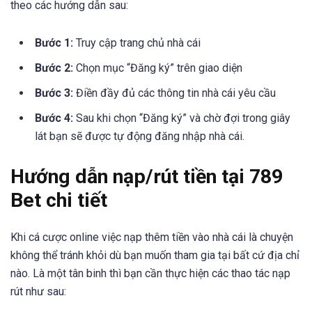
theo các hướng dẫn sau:
Bước 1:
Truy cập trang chủ nhà cái
Bước 2:
Chọn mục “Đăng ký” trên giao diện
Bước 3:
Điền đầy đủ các thông tin nhà cái yêu cầu
Bước 4:
Sau khi chọn “Đăng ký” và chờ đợi trong giây
lát bạn sẽ được tự động đăng nhập nhà cái.
Hướng dẫn nạp/rút tiền tại 789
Bet chi tiết
Khi cá cược online việc nạp thêm tiền vào nhà cái là chuyện
không thể tránh khỏi dù bạn muốn tham gia tại bất cứ địa chỉ
nào. Là một tân binh thì bạn cần thực hiện các thao tác nạp
rút như sau: