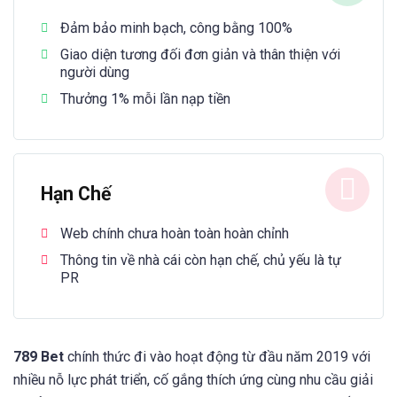
Đảm bảo minh bạch, công bằng 100%
Giao diện tương đối đơn giản và thân thiện với
người dùng
Thưởng 1% mỗi lần nạp tiền
Hạn Chế
Web chính chưa hoàn toàn hoàn chỉnh
Thông tin về nhà cái còn hạn chế, chủ yếu là tự
PR
789 Bet
chính thức đi vào hoạt động từ đầu năm 2019 với
nhiều nỗ lực phát triển, cố gắng thích ứng cùng nhu cầu giải