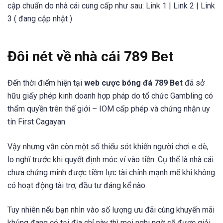
cập chuẩn do nhà cái cung cấp như sau:
Link 1 | Link 2 | Link
3 ( đang cập nhật )
Đôi nét về nhà cái 789 Bet
Đến thời điểm hiện tại
web cược bóng đá 789 Bet
đã sở
hữu giấy phép kinh doanh hợp pháp do tổ chức Gambling có
thẩm quyền trên thế giới – IOM cấp phép và chứng nhận uy
tín First Cagayan.
Vậy nhưng vẫn còn một số thiếu sót khiến người chơi e dè,
lo nghĩ trước khi quyết định móc ví vào tiền. Cụ thể là nhà cái
chưa chứng minh được tiềm lực tài chính mạnh mẽ khi không
có hoạt động tài trợ, đầu tư đáng kể nào.
Tuy nhiên nếu bạn nhìn vào số lượng ưu đãi cùng khuyến mãi
khủng đang có tại địa chỉ này thì mọi nghi ngờ sẽ được giải