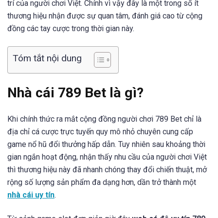
trí của người chơi Việt. Chính vì vậy đây là một trong số ít
thương hiệu nhận được sự quan tâm, đánh giá cao từ cộng
đồng các tay cược trong thời gian này.
Tóm tắt nội dung
Nhà cái 789 Bet là gì?
Khi chính thức ra mắt cộng đồng người chơi 789 Bet chỉ là
địa chỉ cá cược trực tuyến quy mô nhỏ chuyên cung cấp
game nổ hũ đổi thưởng hấp dẫn. Tuy nhiên sau khoảng thời
gian ngắn hoạt động, nhận thấy nhu cầu của người chơi Việt
thì thương hiệu này đã nhanh chóng thay đổi chiến thuật, mở
rộng số lượng sản phẩm đa dạng hơn, dần trở thành một
nhà cái uy tín
.