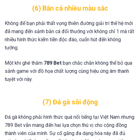
(6) Bắn cá nhiều màu sắc
Không để bạn phải thất vọng thiên đường giải trí thế hệ mới
đã mang đến sảnh bắn cá đổi thưởng với không chỉ 1 mà rất
nhiều hình thức kiếm tiền độc đáo, cuốn hút đến không
tưởng.
Một khi ghé thăm
789 Bet
bạn chắc chắn không thể bỏ qua
sảnh game với đồ họa chất lượng cùng hiệu ứng âm thanh
tuyệt vời này.
(7) Đá gà sôi động
Đá gà không phải hình thức quá nổi tiếng tại Việt Nam nhưng
789 Bet vẫn mang đến hai lựa chọn thú vị cho cộng đồng
thành viên của mình. Sự cố gắng đa dạng hóa này đã đủ