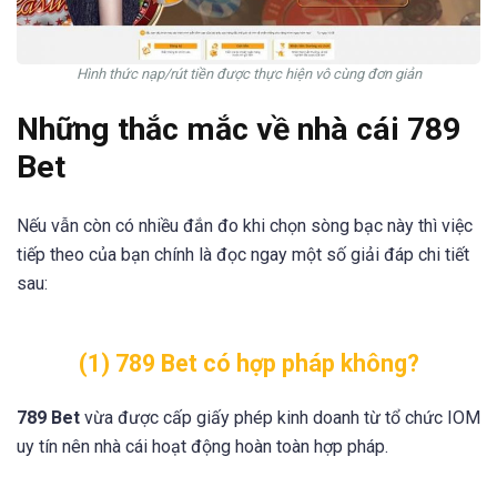
Hình thức nạp/rút tiền được thực hiện vô cùng đơn giản
Những thắc mắc về nhà cái 789
Bet
Nếu vẫn còn có nhiều đắn đo khi chọn sòng bạc này thì việc
tiếp theo của bạn chính là đọc ngay một số giải đáp chi tiết
sau:
(1) 789 Bet có hợp pháp không?
789 Bet
vừa được cấp giấy phép kinh doanh từ tổ chức IOM
uy tín nên nhà cái hoạt động hoàn toàn hợp pháp.