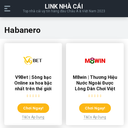
LINK NHÀ CÁI
Top nhà cái uy tín hàng đầu Châu Á & Việt Nam 2023
Habanero
V9Bet | Sòng bạc
M8win | Thương Hiệu
Online xa hoa bậc
Nước Ngoài Được
nhất trên thế giới
Lòng Dân Chơi Việt
Chơi Ngay!
Chơi Ngay!
T&Cs Áp Dụng
T&Cs Áp Dụng