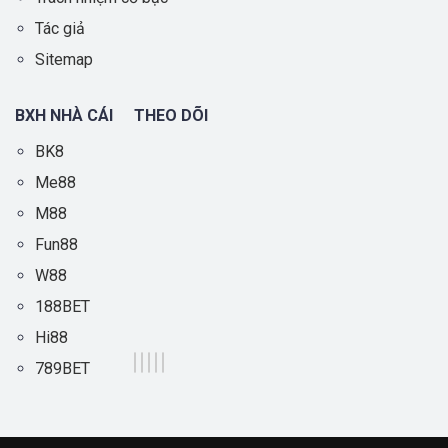
Tác giả
Sitemap
BXH NHÀ CÁI
THEO DÕI
BK8
Me88
M88
Fun88
W88
188BET
Hi88
789BET