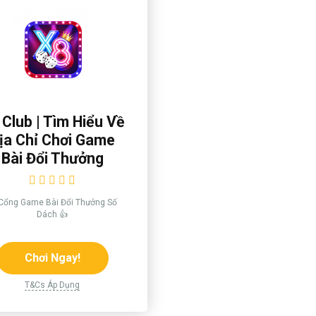
 Club | Tìm Hiểu Về
ịa Chỉ Chơi Game
Bài Đổi Thưởng
 Cổng Game Bài Đổi Thưởng Số
Dách 👍
Chơi Ngay!
T&Cs Áp Dụng