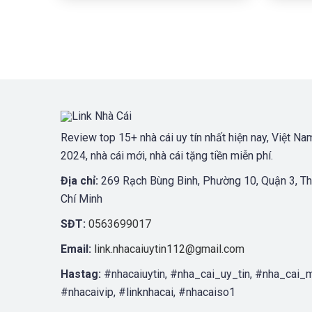
Review top 15+ nhà cái uy tín nhất hiện nay, Việt Na
2024, nhà cái mới, nhà cái tặng tiền miễn phí.
Địa chỉ:
269 Rạch Bùng Binh, Phường 10, Quận 3, T
Chí Minh
SĐT:
0563699017
Email:
link.nhacaiuytin112@gmail.com
Hastag:
#nhacaiuytin, #nha_cai_uy_tin, #nha_cai_m
#nhacaivip, #linknhacai, #nhacaiso1