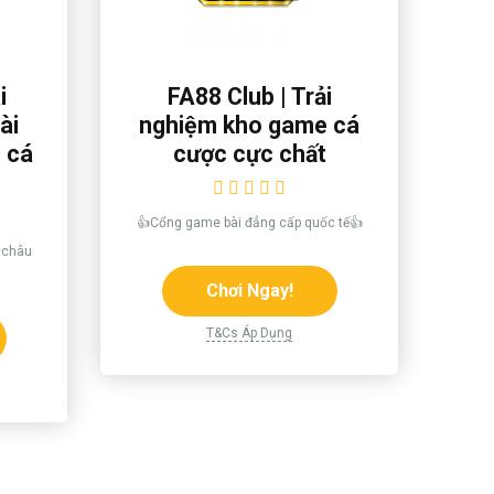
i
FA88 Club | Trải
ài
nghiệm kho game cá
g cá
cược cực chất
👍Cổng game bài đẳng cấp quốc tế👍
 châu
Chơi Ngay!
T&Cs Áp Dụng