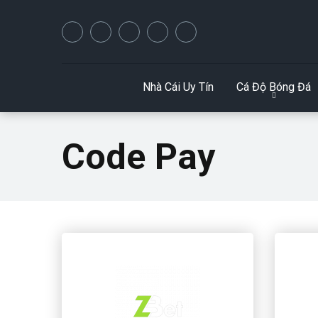
Nhà Cái Uy Tín
Cá Độ Bóng Đá
Code Pay