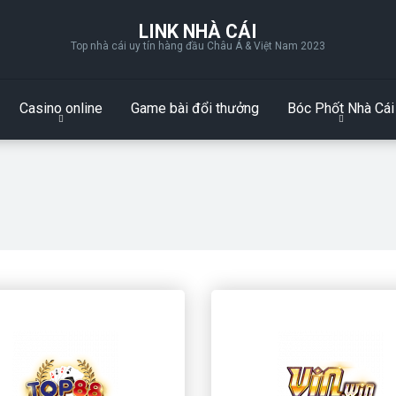
LINK NHÀ CÁI
Top nhà cái uy tín hàng đầu Châu Á & Việt Nam 2023
Casino online
Game bài đổi thưởng
Bóc Phốt Nhà Cái