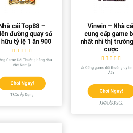
Nhà cái Top88 –
Vinwin – Nhà cá
iên đường quay số
cung cấp game b
 hữu tỷ lệ 1 ăn 900
nhất nhì thị trườn
cược
ổng Game Đổi Thưởng hàng đầu
Việt Nam👍
👍 Cổng game đổi thưởng uy tín
Á👍
Chơi Ngay!
Chơi Ngay!
T&Cs Áp Dụng
T&Cs Áp Dụng