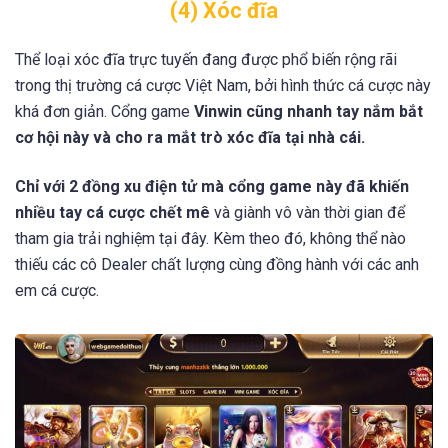
(4) Xóc đĩa
Thể loại xóc đĩa trực tuyến đang được phổ biến rộng rãi
trong thị trường cá cược Việt Nam, bởi hình thức cá cược này
khá đơn giản. Cổng game
Vinwin cũng nhanh tay nắm bắt
cơ hội này và cho ra mắt trò xóc đĩa tại nhà cái.
Chỉ với 2 đồng xu điện tử mà cổng game này đã khiến
nhiều tay cá cược chết mê
và giành vô vàn thời gian để
tham gia trải nghiệm tại đây. Kèm theo đó, không thể nào
thiếu các cô Dealer chất lượng cùng đồng hành với các anh
em cá cược.