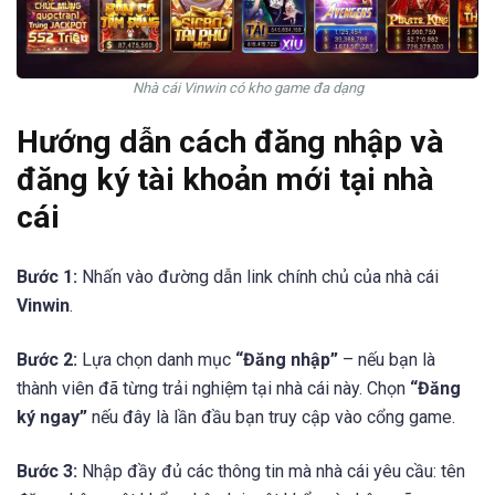
Nhà cái Vinwin có kho game đa dạng
Hướng dẫn cách đăng nhập và
đăng ký tài khoản mới tại nhà
cái
Bước 1:
Nhấn vào đường dẫn link chính chủ của nhà cái
Vinwin
.
Bước 2:
Lựa chọn danh mục
“Đăng nhập”
– nếu bạn là
thành viên đã từng trải nghiệm tại nhà cái này. Chọn
“Đăng
ký ngay”
nếu đây là lần đầu bạn truy cập vào cổng game.
Bước 3:
Nhập đầy đủ các thông tin mà nhà cái yêu cầu: tên