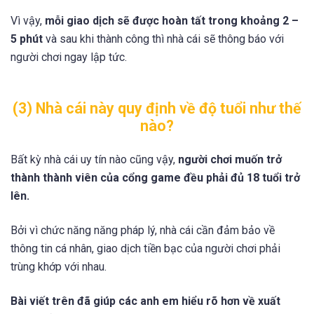
Vì vậy,
mỗi giao dịch sẽ được hoàn tất trong khoảng 2 –
5 phút
và sau khi thành công thì nhà cái sẽ thông báo với
người chơi ngay lập tức.
(3) Nhà cái này quy định về độ tuổi như thế
nào?
Bất kỳ nhà cái uy tín nào cũng vậy,
người chơi muốn trở
thành thành viên của cổng game đều phải đủ 18 tuổi trở
lên.
Bởi vì chức năng năng pháp lý, nhà cái cần đảm bảo về
thông tin cá nhân, giao dịch tiền bạc của người chơi phải
trùng khớp với nhau.
Bài viết trên đã giúp các anh em hiểu rõ hơn về xuất