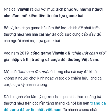
Nhà cái
Vinwin
ra đời với mục đích
phục vụ những người
chơi đam mê kiếm tiền từ các tựa game bài.
Bởi vì, lựa chọn game bài làm thể loại chính để phát triển
thương hiệu nên nhà cái này đã dốc sức cung cấp đầy đủ
cho người chơi mọi tựa game bài.
Vào năm 2019,
cổng game Vinwin đã
“chân ướt chân ráo”
gia nhập và thị trường cá cược đổi thưởng Việt Nam.
Mặc dù
“sinh sau đẻ muộn”
nhưng nhà cái này đã khiến
không ít người chơi kinh ngạc vì tốc độ chiếm hữu làng cá
cược cực kỳ nhanh chóng.
Đánh mạnh vào tâm lý người chơi qua hình thức quảng bá
thương hiệu trên các nền tảng mạng xã hội lớn nên
trang cá
độ bóng đá uy tín nhất việt nam
đã nhanh chóng nhận