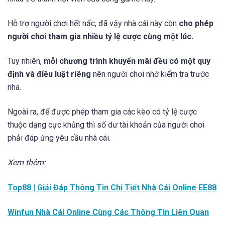
Hỗ trợ người chơi hết nấc, đã vậy nhà cái này còn
cho phép
người chơi tham gia nhiều tỷ lệ cược cùng một lúc.
Tuy nhiên,
mỗi chương trình khuyến mãi đều có một quy
định và điều luật riêng
nên người chơi nhớ kiểm tra trước
nha.
Ngoài ra, để được phép tham gia các kèo có tỷ lệ cược
thuộc dạng cực khủng thì số dư tài khoản của người chơi
phải đáp ứng yêu cầu nhà cái.
Xem thêm:
Top88 | Giải Đáp Thông Tin Chi Tiết Nhà Cái Online EE88
Winfun Nhà Cái Online Cùng Các Thông Tin Liên Quan