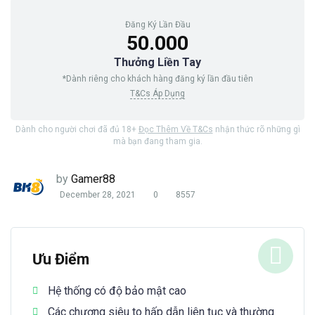
Đăng Ký Lần Đầu
50.000
Thưởng Liền Tay
*Dành riêng cho khách hàng đăng ký lần đầu tiên
T&Cs Áp Dụng
Dành cho người chơi đã đủ 18+
Đọc Thêm Về T&Cs
nhận thức rõ những gì
mà bạn đang tham gia.
by
Gamer88
December 28, 2021
0
8557
Ưu Điểm
Hệ thống có độ bảo mật cao
Các chương siêu to hấp dẫn liên tục và thường