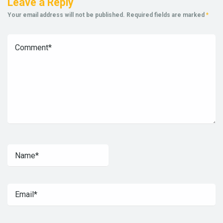
Leave a Reply
Your email address will not be published.
Required fields are marked
*