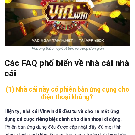
Phương thức nạp/rút tiền vô cùng đơn giản
Các FAQ phổ biến về nhà cái nhà
cái
(1) Nhà cái này có phiên bản ứng dụng cho
điện thoại không?
Hiện tại,
nhà cái Vinwin đã đầu tư và cho ra mắt ứng
dụng cá cược riêng biệt dành cho điện thoại di động.
Phiên bản ứng dụng đều được cập nhật đầy đủ mọi tính
năng, chính sách khuyến mãi, tựa game tương tự phiên bản