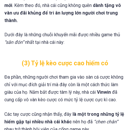
mới
. Kèm theo đó, nhà cái cũng không quên
dành tặng vô
vàn ưu đãi khủng để tri ân lượng lớn người chơi trung
thành.
Dưới đây là những chuỗi khuyến mãi được nhiều game thủ
“săn đón”
nhất tại nhà cái này:
(3) Tỷ lệ kèo cược cao hiếm có
Đa phần, những người chơi tham gia vào sàn cá cược không
chỉ với mục đích giải trí mà đây còn là một cách thức làm
giàu của họ. Nắm bắt được tâm lý này, nhà cái
Vinwin
đã
cung cấp vô vàn kèo cược có mức tỷ lệ cược cực kì cao.
Các tay cược cũng nhận thấy, đây
là một trong những tỷ lệ
hiếm gặp tại nhiều nhà cái khác
nên họ đã
“chen chân”
nhau trở thành hội viên của cổng game này.