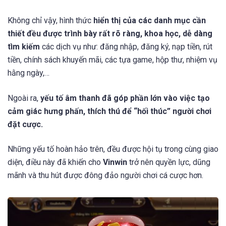
Không chỉ vậy, hình thức
hiển thị của các danh mục cần
thiết đều được trình bày rất rõ ràng, khoa học, dễ dàng
tìm kiếm
các dịch vụ như: đăng nhập, đăng ký, nạp tiền, rút
tiền, chính sách khuyến mãi, các tựa game, hộp thư, nhiệm vụ
hằng ngày,…
Ngoài ra,
yếu tố âm thanh đã góp phần lớn vào việc tạo
cảm giác hưng phấn, thích thú để “hối thúc” người chơi
đặt cược.
Những yếu tố hoàn hảo trên, đều được hội tụ trong cùng giao
diện, điều này đã khiến cho
Vinwin
trở nên quyền lực, dũng
mãnh và thu hút được đông đảo người chơi cá cược hơn.