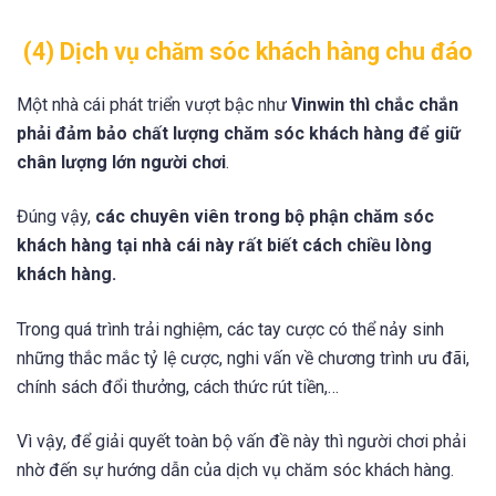
(4) Dịch vụ chăm sóc khách hàng chu đáo
Một nhà cái phát triển vượt bậc như
Vinwin thì chắc chắn
phải đảm bảo chất lượng chăm sóc khách hàng để giữ
chân lượng lớn người chơi
.
Đúng vậy,
các chuyên viên trong bộ phận chăm sóc
khách hàng tại nhà cái này rất biết cách chiều lòng
khách hàng.
Trong quá trình trải nghiệm, các tay cược có thể nảy sinh
những thắc mắc tỷ lệ cược, nghi vấn về chương trình ưu đãi,
chính sách đổi thưởng, cách thức rút tiền,…
Vì vậy, để giải quyết toàn bộ vấn đề này thì người chơi phải
nhờ đến sự hướng dẫn của dịch vụ chăm sóc khách hàng.