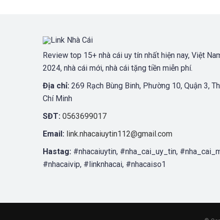
Review top 15+ nhà cái uy tín nhất hiện nay, Việt Na
2024, nhà cái mới, nhà cái tặng tiền miễn phí.
Địa chỉ:
269 Rạch Bùng Binh, Phường 10, Quận 3, T
Chí Minh
SĐT:
0563699017
Email:
link.nhacaiuytin112@gmail.com
Hastag:
#nhacaiuytin, #nha_cai_uy_tin, #nha_cai_m
#nhacaivip, #linknhacai, #nhacaiso1