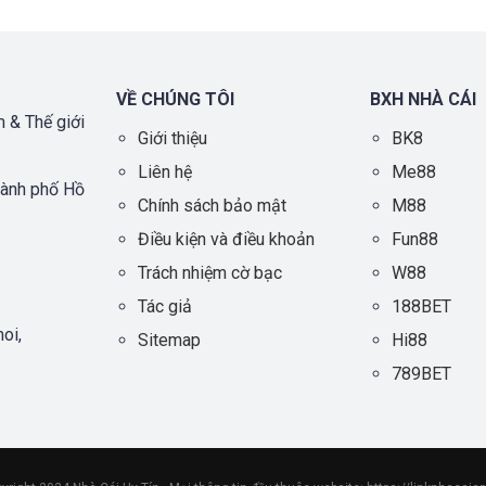
VỀ CHÚNG TÔI
BXH NHÀ CÁI
m & Thế giới
Giới thiệu
BK8
Liên hệ
Me88
hành phố Hồ
Chính sách bảo mật
M88
Điều kiện và điều khoản
Fun88
Trách nhiệm cờ bạc
W88
Tác giả
188BET
oi,
Sitemap
Hi88
789BET