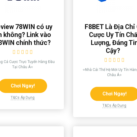
view 78WIN có uy
F8BET Là Địa Chỉ
ín không? Link vào
Cược Uy Tín Chấ
8WIN chính thức?
Lượng, Đáng Ti
Cậy?
g Cá Cược Trực Tuyến Hàng Đầu
Tại Châu Á⭐
⭐Nhà Cái Thế Hệ Mới Uy Tín Hà
Châu Á⭐
Chơi Ngay!
Chơi Ngay!
T&Cs Áp Dụng
T&Cs Áp Dụng