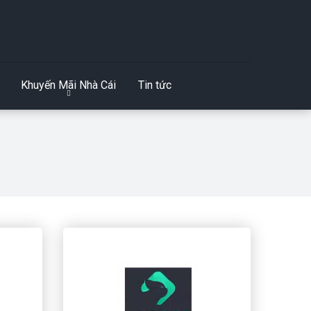
Khuyến Mãi Nhà Cái
Tin tức