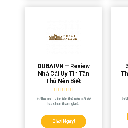
DUBAIVN – Review
Nhà Cái Uy Tín Tân
Th
Thủ Nên Biết
👍Nhà cái uy tín tân thủ nên biết để
👍Nh
lựa chọn tham gia👍
Chơi Ngay!