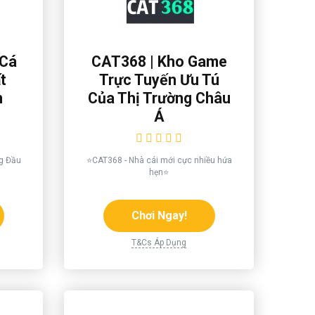
 Cá
CAT368 | Kho Game
t
Trực Tuyến Ưu Tú
n
Của Thị Trường Châu
Á
ng Đầu
⭐CAT368 - Nhà cái mới cực nhiều hứa
hẹn⭐
Chơi Ngay!
T&Cs Áp Dụng