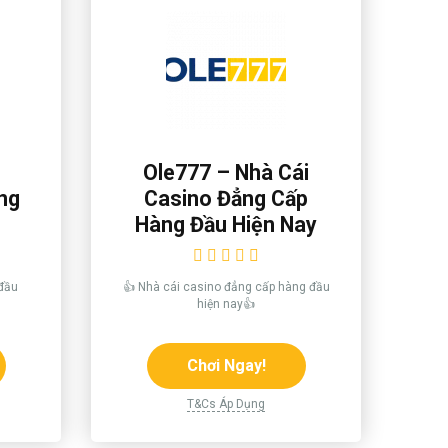
Ole777 – Nhà Cái
ng
Casino Đẳng Cấp
Hàng Đầu Hiện Nay
 đầu
👍 Nhà cái casino đẳng cấp hàng đầu
hiện nay👍
Chơi Ngay!
T&Cs Áp Dụng