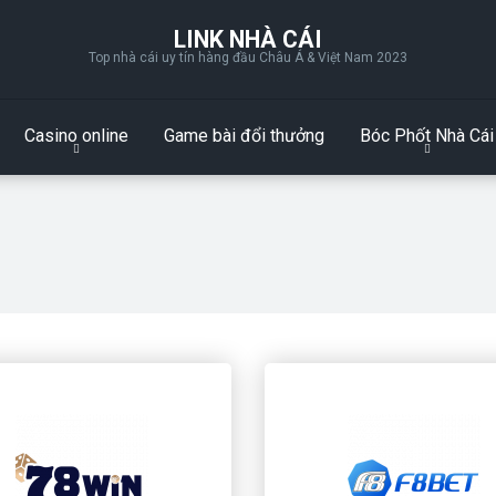
LINK NHÀ CÁI
Top nhà cái uy tín hàng đầu Châu Á & Việt Nam 2023
Casino online
Game bài đổi thưởng
Bóc Phốt Nhà Cái