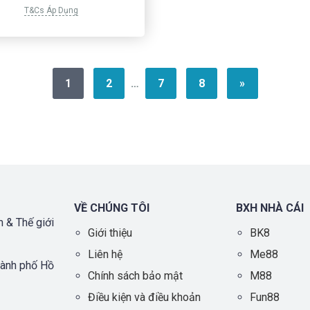
T&Cs Áp Dụng
1
2
…
7
8
»
VỀ CHÚNG TÔI
BXH NHÀ CÁI
m & Thế giới
Giới thiệu
BK8
Liên hệ
Me88
hành phố Hồ
Chính sách bảo mật
M88
Điều kiện và điều khoản
Fun88