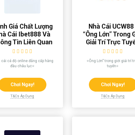
nh Giá Chất Lượng
Nhà Cái UCW88 
hà Cái Ibet888 Và
“Ông Lớn” Trong G
ông Tin Liên Quan
Giải Trí Trực Tuy
 cái cá độ online đẳng cấp hàng
⭐Ông Lớn” trong giới giải trí t
đầu châu lục⭐
tuyến⭐
Chơi Ngay!
Chơi Ngay!
T&Cs Áp Dụng
T&Cs Áp Dụng