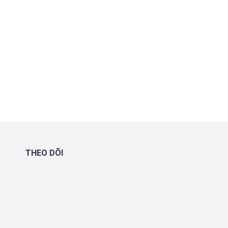
THEO DÕI