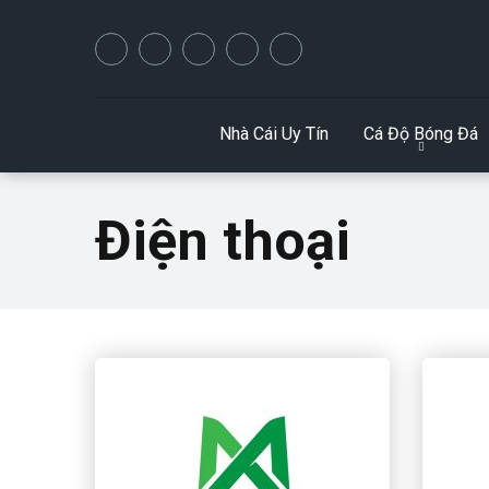
Nhà Cái Uy Tín
Cá Độ Bóng Đá
Điện thoại