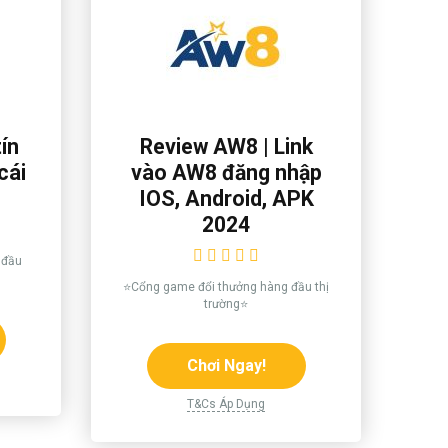
ín
Review AW8 | Link
cái
vào AW8 đăng nhập
IOS, Android, APK
2024
 đầu
⭐Cổng game đổi thưởng hàng đầu thị
trường⭐
Chơi Ngay!
T&Cs Áp Dụng