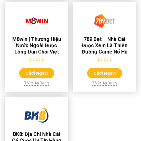
M8win | Thương Hiệu
789 Bet – Nhà Cái
Nước Ngoài Được
Được Xem Là Thiên
Lòng Dân Chơi Việt
Đường Game Nổ Hũ
Chơi Ngay!
Chơi Ngay!
T&Cs Áp Dụng
T&Cs Áp Dụng
BK8: Địa Chỉ Nhà Cái
Cá Cược Uy Tín Hàng