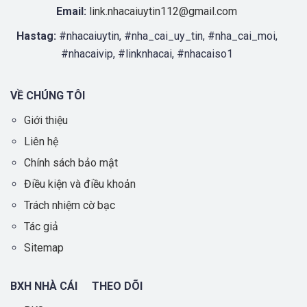
Email:
link.nhacaiuytin112@gmail.com
Hastag:
#nhacaiuytin, #nha_cai_uy_tin, #nha_cai_moi,
#nhacaivip, #linknhacai, #nhacaiso1
VỀ CHÚNG TÔI
Giới thiệu
Liên hệ
Chính sách bảo mật
Điều kiện và điều khoản
Trách nhiệm cờ bạc
Tác giả
Sitemap
BXH NHÀ CÁI
THEO DÕI