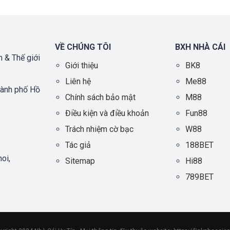
VỀ CHÚNG TÔI
BXH NHÀ CÁI
m & Thế giới
Giới thiệu
BK8
Liên hệ
Me88
hành phố Hồ
Chính sách bảo mật
M88
Điều kiện và điều khoản
Fun88
Trách nhiệm cờ bạc
W88
Tác giả
188BET
oi,
Sitemap
Hi88
789BET