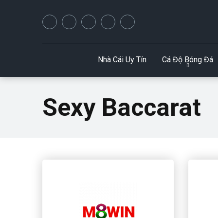
Nhà Cái Uy Tín
Cá Độ Bóng Đá
Sexy Baccarat