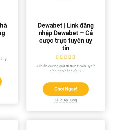
Nhà
Dewabet | Link đăng
ng
nhập Dewabet – Cá
cược trực tuyến uy
tín
hàng
⭐Thiên đường giải trí trực tuyến uy tín
đỉnh cao hàng đầu⭐
Chơi Ngay!
T&Cs Áp Dụng