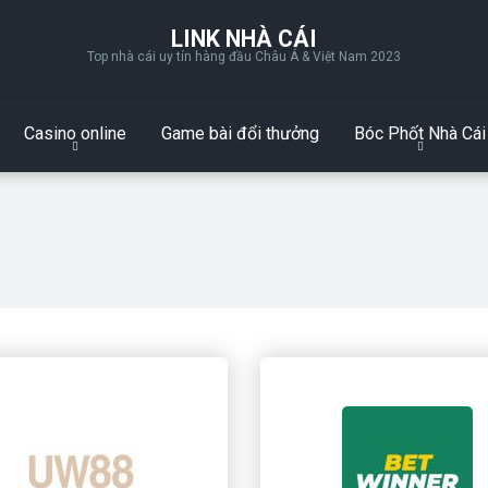
LINK NHÀ CÁI
Top nhà cái uy tín hàng đầu Châu Á & Việt Nam 2023
Casino online
Game bài đổi thưởng
Bóc Phốt Nhà Cái