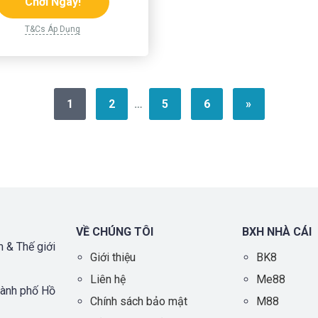
Chơi Ngay!
T&Cs Áp Dụng
1
2
…
5
6
»
VỀ CHÚNG TÔI
BXH NHÀ CÁI
m & Thế giới
Giới thiệu
BK8
Liên hệ
Me88
hành phố Hồ
Chính sách bảo mật
M88