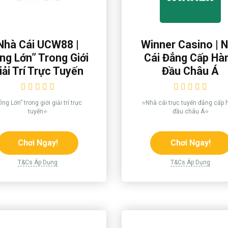
Nhà Cái UCW88 |
Winner Casino | 
ng Lớn” Trong Giới
Cái Đẳng Cấp Hà
iải Trí Trực Tuyến
Đầu Châu Á
ng Lớn” trong giới giải trí trực
⭐Nhà cái trực tuyến đẳng cấp 
tuyến⭐
đầu châu Á⭐
Chơi Ngay!
Chơi Ngay!
T&Cs Áp Dụng
T&Cs Áp Dụng