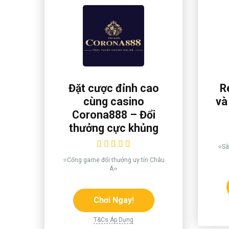
Đặt cược đỉnh cao
R
cùng casino
và
Corona888 – Đổi
thưởng cực khủng
⭐Sâ
⭐Cổng game đổi thưởng uy tín Châu
Á⭐
Chơi Ngay!
T&Cs Áp Dụng