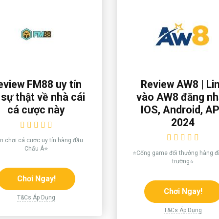
eview FM88 uy tín
Review AW8 | Li
 sự thật về nhà cái
vào AW8 đăng nh
cá cược này
IOS, Android, A
2024
n chơi cá cược uy tín hàng đầu
Chấu Á⭐
⭐Cổng game đổi thưởng hàng đầ
trường⭐
Chơi Ngay!
Chơi Ngay!
T&Cs Áp Dụng
T&Cs Áp Dụng