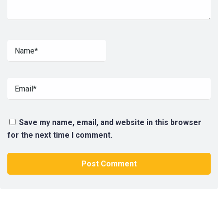
Save my name, email, and website in this browser
for the next time I comment.