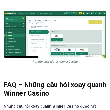
Rút tiền siêu tốc tại Winner Casino
FAQ – Những câu hỏi xoay quanh
Winner Casino
Những câu hỏi xoay quanh
Winner Casino
được rất