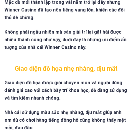
Mặc dù mới thành lập trong vài năm trở lại đây nhưng
Winner Casino
đã tạo nên tiếng vang lớn, khiến các đối
thủ dè chừng.
Không phải ngẫu nhiên mà sàn giải trí lại gặt hái được
nhiều thành công như vậy, dưới đây là những ưu điểm ấn
tượng của nhà cái
Winner Casino
này.
Giao diện đồ họa
nhẹ nhàng, dịu mắt
Giao diện đồ họa được giới chuyên môn và người dùng
đánh giá cao với cách bày trí khoa học, dễ dàng sử dụng
và tìm kiếm nhanh chóng.
Nhà cái sử dụng màu sắc nhẹ nhàng, dịu mắt giúp anh
em dù có chơi hàng tiếng đồng hồ cũng không thấy mệt
mỏi, đau đầu.