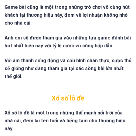
Game bài cũng là một trong những trò chơi vô cùng hút
khách tại thương hiệu này, đem về lợi nhuận không nhỏ
cho nhà cái.
Anh em sẽ được tham gia vào những tựa game đánh bài
hot nhất hiện nay với tỷ lệ cược vô cùng hấp dẫn.
Với âm thanh sống động và cấu hình chân thực, cược thủ
sẽ giống như đang tham gia tại các sòng bài lớn nhất
thế giới.
Xổ số lô đề
Xổ số lô đề là một trong những thế mạnh nổi trội của
nhà cái, đem lại tên tuổi và tiếng tăm cho thương hiệu
này.