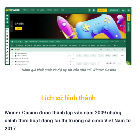
Đánh giá khái quát về độ uy tín của nhà cái Winner Casino
Lịch sử hình thành
Winner Casino
được thành lập vào năm 2009 nhưng
chính thức hoạt động tại thị trường cá cược Việt Nam từ
2017.