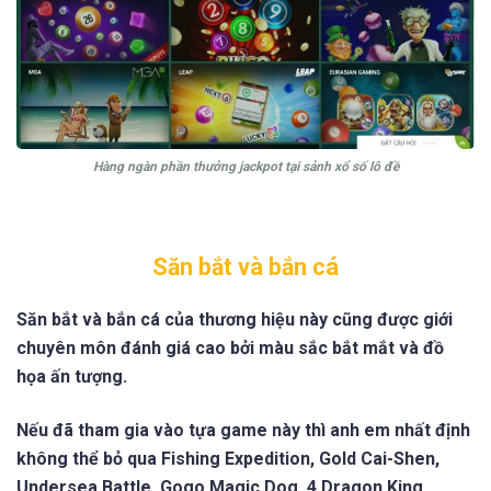
Hàng ngàn phần thưởng jackpot tại sảnh xổ số lô đề
Săn bắt và bắn cá
Săn bắt và bắn cá của thương hiệu này cũng được giới
chuyên môn đánh giá cao bởi màu sắc bắt mắt và đồ
họa ấn tượng.
Nếu đã tham gia vào tựa game này thì anh em nhất định
không thể bỏ qua Fishing Expedition, Gold Cai-Shen,
Undersea Battle, Gogo Magic Dog, 4 Dragon King…