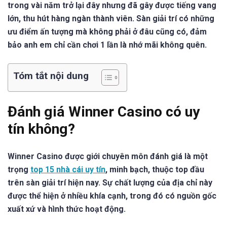
trong vài năm trở lại đây nhưng đã gây được tiếng vang
lớn, thu hút hàng ngàn thành viên. Sàn giải trí có những
ưu điểm ấn tượng mà không phải ở đâu cũng có, đảm
bảo anh em chỉ cần chơi 1 lần là nhớ mãi không quên.
Tóm tắt nội dung
Đánh giá Winner Casino có uy
tín không?
Winner Casino
được giới chuyên môn đánh giá là một
trọng
top 15 nhà cái uy tín
, minh bạch, thuộc top đầu
trên sàn giải trí hiện nay. Sự chất lượng của địa chỉ này
được thể hiện ở nhiều khía cạnh, trong đó có nguồn gốc
xuất xứ và hình thức hoạt động.