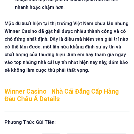
nhanh hoặc chậm hơn.
Mặc dù xuất hiện tại thị trường Việt Nam chưa lâu nhưng
Winner Casino
đã gặt hái được nhiều thành công và có
chỗ đứng nhất định. Đây là điều mà hiếm sàn giải trí nào
có thể làm được, một lần nữa khẳng định sự uy tín và
chất lượng của thương hiệu. Anh em hãy tham gia ngay
vào
top những nhà cái uy tín nhất hiện nay
này, đảm bảo
sẽ không làm cược thủ phải thất vọng.
Winner Casino | Nhà Cái Đẳng Cấp Hàng
Đầu Châu Á Details
Phương Thức Gửi Tiền: