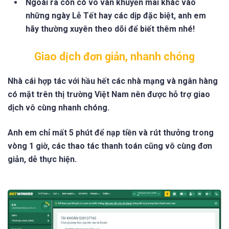
Ngoài ra còn có vô vàn khuyến mãi khác vào
những ngày Lễ Tết hay các dịp đặc biệt, anh em
hãy thường xuyên theo dõi để biết thêm nhé!
Giao dịch đơn giản, nhanh chóng
Nhà cái hợp tác với hầu hết các nhà mạng và ngân hàng
có mặt trên thị trường Việt Nam nên được hỗ trợ giao
dịch vô cùng nhanh chóng.
Anh em chỉ mất 5 phút để nạp tiền và rút thưởng trong
vòng 1 giờ, các thao tác thanh toán cũng vô cùng đơn
giản, dễ thực hiện.