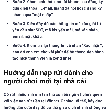
Bước 2: Chọn hình thức mở tài khoản như đăng ký
qua điện thoại, E-mail, mạng xã hội hoặc đăng ký
nhanh qua “một nhấp”.
Bước 3: Điền đầy đủ các thông tin mà sàn giải trí
yêu cầu như SĐT, mã khuyến mãi, mã xác nhận,
email, mật khẩu…
Bước 4: Kiểm tra lại thông tin và nhấn “Xác nhận”,
sau đó anh em chờ vài phút để hệ thống tiến hành
tạo nick thành viên là xong nhé!
Hướng dẫn nạp rút dành cho
người chơi mới tại nhà cái
Có rất nhiều anh em tân thủ còn bỡ ngỡ và chưa quen
với việc nạp rút tiền tại
Winner Casino
. Vì thế, hãy đọc
hướng dẫn dưới đây để có thể giao dịch nhanh chóng và