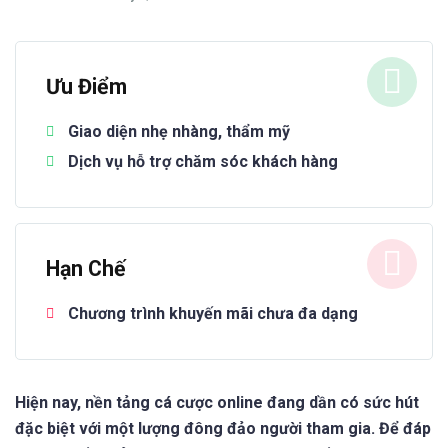
Ưu Điểm
Giao diện nhẹ nhàng, thẩm mỹ
Dịch vụ hỗ trợ chăm sóc khách hàng
Hạn Chế
Chương trình khuyến mãi chưa đa dạng
Hiện nay, nền tảng cá cược online đang dần có sức hút
đặc biệt với một lượng đông đảo người tham gia. Để đáp