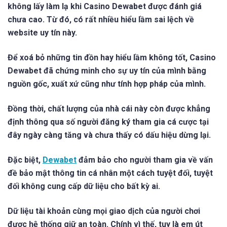
không lấy làm lạ khi Casino
Dewabet
được đánh giá
chưa cao. Từ đó, có rất nhiều hiểu lầm sai lệch về
website uy tín này.
Để xoá bỏ những tin đồn hay hiểu lầm không tốt, Casino
Dewabet
đã chứng minh cho sự uy tín của mình bằng
nguồn gốc, xuất xứ cũng như tính hợp pháp của mình.
Đồng thời, chất lượng của nhà cái này còn được khẳng
định thông qua số người đăng ký tham gia cá cược tại
đây ngày càng tăng và chưa thấy có dấu hiệu dừng lại.
Đặc biệt,
Dewabet
đảm bảo cho người tham gia về vấn
đề bảo mật thông tin cá nhân một cách tuyệt đối, tuyệt
đối không cung cấp dữ liệu cho bất kỳ ai.
Dữ liệu tài khoản cùng mọi giao dịch của người chơi
được hệ thống giữ an toàn. Chính vì thế, tuy là em út