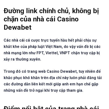
Đường link chính chủ, không bị
chặn của nhà cái Casino
Dewabet
Các nhà cái cá cược trực tuyến hầu hết phải chịu sự
khắt khe của pháp luật Việt Nam, do vậy vấn đề bị các
nhà mạng lớn như FPT, Viettel, VNPT chặn truy cập bị
xảy ra thường xuyên.
Trong đó có trang web Casino
Dewabet
, tuy nhiên để
khắc phục khó khăn trên địa chỉ này luôn phải đăng tải
các đường dẫn liên kết mới giúp anh em hạn chế gặp
những vấn đề trở ngại khi truy cập tham gia.
Điểm nổi bật của trang nhà cái