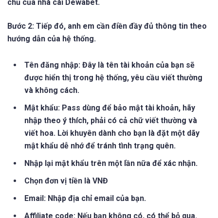
chủ của nhà cái
Dewabet
.
Bước 2: Tiếp đó, anh em cần điền đầy đủ thông tin theo
hướng dẫn của hệ thống.
Tên đăng nhập: Đây là tên tài khoản của bạn sẽ
được hiển thị trong hệ thống, yêu cầu viết thường
và không cách.
Mật khẩu: Pass dùng để bảo mật tài khoản, hãy
nhập theo ý thích, phải có cả chữ viết thường và
viết hoa. Lời khuyên dành cho bạn là đặt một dãy
mật khẩu dễ nhớ để tránh tình trạng quên.
Nhập lại mật khẩu trên một lần nữa để xác nhận.
Chọn đơn vị tiền là VNĐ
Email: Nhập địa chỉ email của bạn.
Affiliate code: Nếu bạn không có, có thể bỏ qua.