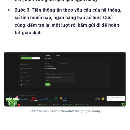
Bước 3: Tiền thông tin theo yêu cầu của hệ thống,
số tiền muốn nạp, ngân hàng bạn sở hữu. Cuối
cùng kiểm tra lại một lượt rồi bấm gửi đi để hoàn
tất giao dịch
Gửi tiền vào casino Dewabet bằng ngân hàng