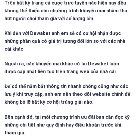
Trên bất kỳ trang cá cược trực tuyến nào hiện nay đều
không thể thiếu các chương trình khuyến mãi nhằm thu
hút người chơi tham gia với số lượng lớn.
Khi đến với
Dewabet
anh em sẽ có cơ hội nhận được
những phần quà có giá trị tương đối lớn so với các nhà
cái khác
Ngoài ra, các khuyến mãi khác có tại
Dewabet
luôn
được cập nhật liên tục trên trang web của nhà cái.
Để có thể nắm bắt thông tin nhanh chóng cũng như các
lưu ý khi truy cập, anh em nên theo dõi website chính để
không bỏ lỡ bất kỳ cơ hội trúng giải nào.
Bên cạnh đó, tại mỗi chương trình ưu đãi bạn cần đọc kỹ
những chi tiết như quy định hay điều khoản trước khi
tham gia.