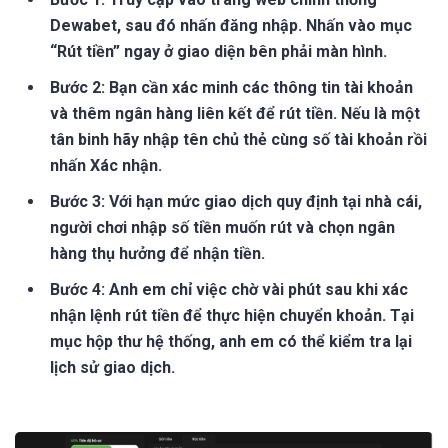
Dewabet
, sau đó nhấn đăng nhập. Nhấn vào mục
“Rút tiền” ngay ở giao diện bên phải màn hình.
Bước 2: Bạn cần xác minh các thông tin tài khoản
và thêm ngân hàng liên kết để rút tiền. Nếu là một
tân binh hãy nhập tên chủ thẻ cùng số tài khoản rồi
nhấn Xác nhận.
Bước 3: Với hạn mức giao dịch quy định tại nhà cái,
người chơi nhập số tiền muốn rút và chọn ngân
hàng thụ hưởng để nhận tiền.
Bước 4: Anh em chỉ việc chờ vài phút sau khi xác
nhận lệnh rút tiền để thực hiện chuyển khoản. Tại
mục hộp thư hệ thống, anh em có thể kiểm tra lại
lịch sử giao dịch.