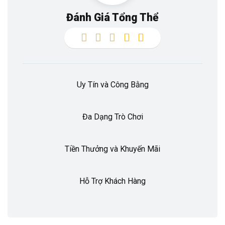
Đánh Giá Tổng Thể
Uy Tín và Công Bằng
Đa Dạng Trò Chơi
Tiền Thưởng và Khuyến Mãi
Hỗ Trợ Khách Hàng