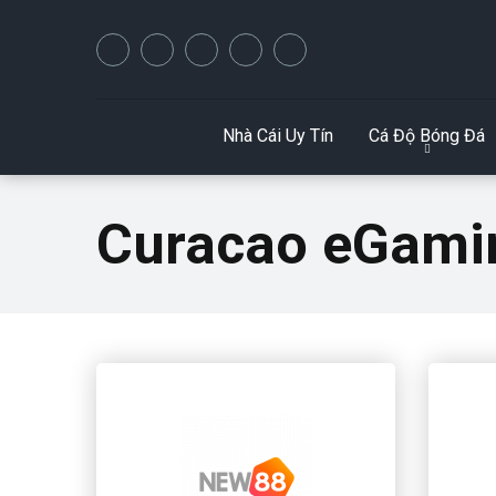
Nhà Cái Uy Tín
Cá Độ Bóng Đá
Curacao eGami