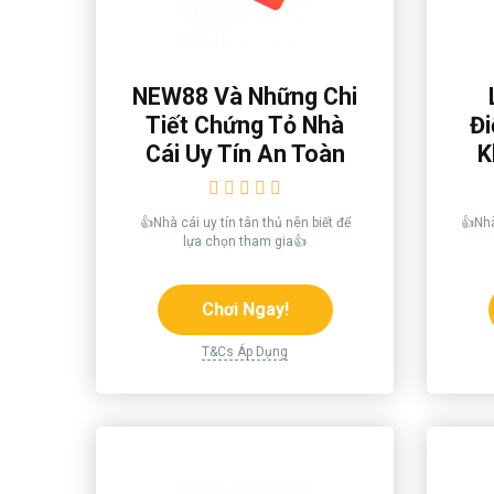
NEW88 Và Những Chi
Tiết Chứng Tỏ Nhà
Đi
Cái Uy Tín An Toàn
K
👍Nhà cái uy tín tân thủ nên biết để
👍Nhà
lựa chọn tham gia👍
Chơi Ngay!
T&Cs Áp Dụng