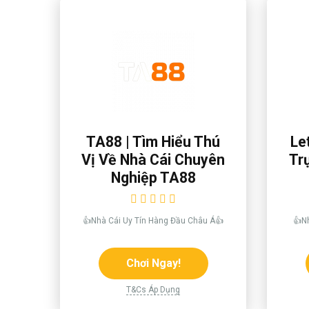
TA88 | Tìm Hiểu Thú
Le
Vị Về Nhà Cái Chuyên
Tr
Nghiệp TA88
👍Nhà Cái Uy Tín Hàng Đầu Châu Á👍
👍N
Chơi Ngay!
T&Cs Áp Dụng