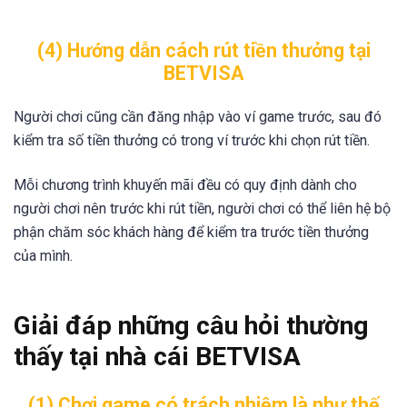
(4) Hướng dẫn cách rút tiền thưởng tại
BETVISA
Người chơi cũng cần đăng nhập vào ví game trước, sau đó
kiểm tra số tiền thưởng có trong ví trước khi chọn rút tiền.
Mỗi chương trình khuyến mãi đều có quy định dành cho
người chơi nên trước khi rút tiền, người chơi có thể liên hệ bộ
phận chăm sóc khách hàng để kiểm tra trước tiền thưởng
của mình.
Giải đáp những câu hỏi thường
thấy tại nhà cái BETVISA
(1) Chơi game có trách nhiệm là như thế