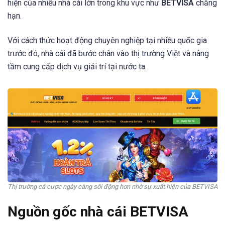
hiện của nhiều nhà cái lớn trong khu vực như
BETVISA
chẳng
hạn.
Với cách thức hoạt động chuyên nghiệp tại nhiều quốc gia
trước đó, nhà cái đã bước chân vào thị trường Việt và nâng
tầm cung cấp dịch vụ giải trí tại nước ta.
Thị trường cá cược ngày càng sôi động hơn nhờ sự xuất hiện của BETVISA
Nguồn gốc nhà cái BETVISA