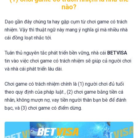
nào?
Dạo gần đây chúng ta hay gặp cụm từ chơi game có trách
nhiệm. Vậy thì thuật ngữ này mang ý nghĩa gì mà nhiều nhà
cái đồng loạt nhắc tới.
Tuân thủ nguyên tắc phát triển bền vững, nhà cái
BETVISA
tin vào việc chơi game có trách nhiệm sẽ giúp cả người chơi
và nhà cái phát triển lâu dài.
Chơi game có trách nhiệm chính là (1) người chơi đủ tuổi
theo quy định của pháp luật , (2) chơi game bằng tiền cá
nhân, không mượn nợ, vay tiền người thân bạn bè để đánh
bạc, và (3) chơi game có điểm dừng.