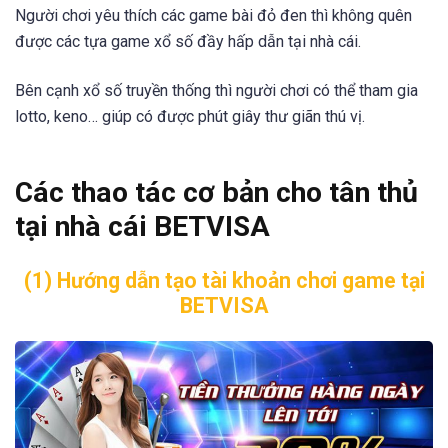
Người chơi yêu thích các game bài đỏ đen thì không quên
được các tựa game xổ số đầy hấp dẫn tại nhà cái.
Bên cạnh xổ số truyền thống thì người chơi có thể tham gia
lotto, keno… giúp có được phút giây thư giãn thú vị.
Các thao tác cơ bản cho tân thủ
tại nhà cái BETVISA
(1) Hướng dẫn tạo tài khoản chơi game tại
BETVISA