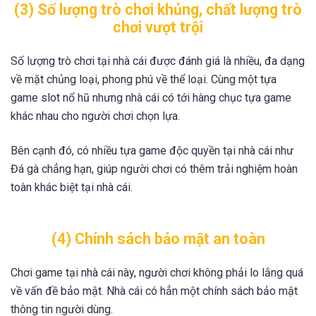
(3) Số lượng trò chơi khủng, chất lượng trò
chơi vượt trội
Số lượng trò chơi tại nhà cái được đánh giá là nhiều, đa dạng
về mặt chủng loại, phong phú về thể loại. Cùng một tựa
game slot nổ hũ nhưng nhà cái có tới hàng chục tựa game
khác nhau cho người chơi chọn lựa.
Bên cạnh đó, có nhiều tựa game độc quyền tại nhà cái như
Đá gà chẳng hạn, giúp người chơi có thêm trải nghiệm hoàn
toàn khác biệt tại nhà cái.
(4) Chính sách bảo mật an toàn
Chơi game tại nhà cái này, người chơi không phải lo lắng quá
về vấn đề bảo mật. Nhà cái có hẳn một chính sách bảo mật
thông tin người dùng.