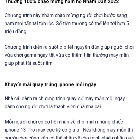
Thưởng 100% chào mừng năm hổ Nhâm Dần 2022
Chương trình này nhằm chào mừng người chơi bước sang
năm mới tấn tài tấn lộc. Số tiền thưởng có thể lên tới hơn 5
triệu đồng.
Chương trình diễn ra suốt dịp tết nguyên đán giúp người chơi
vừa chơi game ngày tết vừa có thêm tiền thưởng may mắn
giúp phát tài suốt năm
Khuyến mãi quay trúng iphone mỗi ngày
Nhà cái dành ra chương trình quay số may mắn mỗi ngày
dành cho người chơi là thành viên của nhà cái.
Mỗi người chơi có cơ hội nhận về cho mình những chiếc
iphone 13 Pro max cực kỳ có giá trị. Nếu không may mắn thì
người chơi cũng vẫn có thể nhận về cho mình nhiều phần quà