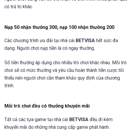
có trả trị khác.
Nạp 50 nhận thưởng 300, nạp 100 nhận thưởng 200
Các chương trình ưu đãi tại nhà cái
BETVISA
hết sức đa
dạng. Người chơi nạp tiền là có ngay thưởng.
Số tiền thưởng áp dụng cho nhiều trò chơi khác nhau. Mỗi trò
chơi sẽ có mức thưởng và yêu cầu hoàn thành tiền cược tối
thiểu nên người chơi cần tham khảo quy định của chương
trình.
Mỗi trò chơi đều có thưởng khuyến mãi
Tất cả các tựa game tại nhà cái
BETVISA
đều đi kèm
khuyến mãi do những nhà cung cấp game phát hành.