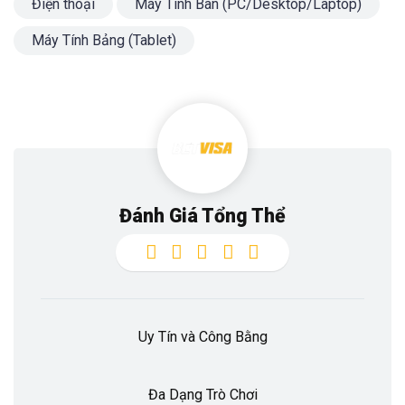
Điện thoại
Máy Tính Bàn (PC/Desktop/Laptop)
Máy Tính Bảng (Tablet)
Đánh Giá Tổng Thể
Uy Tín và Công Bằng
Đa Dạng Trò Chơi