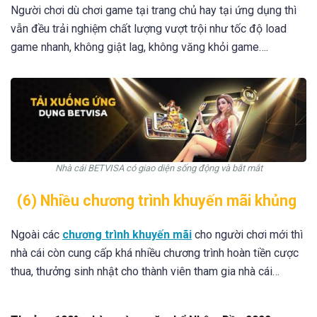
Người chơi dù chơi game tại trang chủ hay tại ứng dụng thì
vẫn đều trải nghiệm chất lượng vượt trội như tốc độ load
game nhanh, không giật lag, không văng khỏi game….
Nhà cái BETVISA có giao diện sống động và bắt mắt
(6) Nhiều chương trình khuyến mãi khủng
Ngoài các
chương trình khuyến mãi
cho người chơi mới thì
nhà cái còn cung cấp khá nhiều chương trình hoàn tiền cược
thua, thưởng sinh nhật cho thành viên tham gia nhà cái…