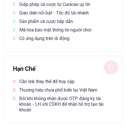
Giấp phép cá cược từ Curacao uy tín
Giao diện nổi bật - Tốc độ tải nhanh
Sản phẩm cá cược hấp dẫn
Mã hóa bảo mật thông tin người chơi
Có ứng dụng trên di động
Hạn Chế
Cần link thay thế để truy cập
Thương hiệu chưa phổ biến tại Việt Nam
Đôi khi không nhận được OTP đăng ký tài
khoản - LH với CSKH để nhận hỗ trợ tạo tài
khoản