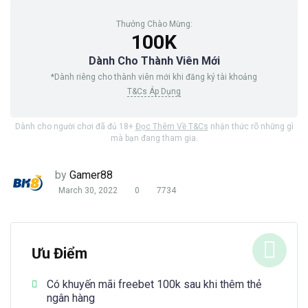
Thưởng Chào Mừng:
100K
Dành Cho Thành Viên Mới
*Dành riêng cho thành viên mới khi đăng ký tài khoảng
T&Cs Áp Dụng
Dành cho người chơi đã đủ 18+
Đọc Thêm Về T&Cs
nhận thức rõ những gì
mà bạn đang tham gia.
by
Gamer88
March 30, 2022
0
7734
Ưu Điểm
Có khuyến mãi freebet 100k sau khi thêm thẻ
ngân hàng