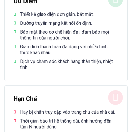
Ưu Điểm
Thiết kế giao diện đơn giản, bắt mắt.
Đường truyền mạng kết nối ổn định.
Bảo mật theo cơ chế hiện đại, đảm bảo mọi
thông tin của người chơi.
Giao dịch thanh toán đa dạng với nhiều hình
thức khác nhau.
Dịch vụ chăm sóc khách hàng thân thiện, nhiệt
tình.
Hạn Chế
Hay bị chặn truy cập vào trang chủ của nhà cái.
Thời gian bảo trì hệ thống dài, ảnh hưởng đến
tâm lý người dùng