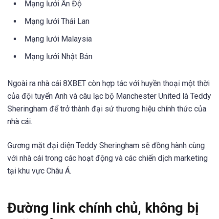
Mạng lưới Ấn Độ
Mạng lưới Thái Lan
Mạng lưới Malaysia
Mạng lưới Nhật Bản
Ngoài ra nhà cái 8XBET còn hợp tác với huyền thoại một thời
của đội tuyển Anh và câu lạc bộ Manchester United là Teddy
Sheringham để trở thành đại sứ thương hiệu chính thức của
nhà cái.
Gương mặt đại diện Teddy Sheringham sẽ đồng hành cùng
với nhà cái trong các hoạt động và các chiến dịch marketing
tại khu vực Châu Á.
Đường link chính chủ, không bị