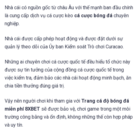
Nhà cái có nguồn gốc từ châu Âu với thế mạnh ban đầu chính
là cung cấp dịch vụ cá cược kèo
cá cược bóng đá
chuyên
nghiệp.
Nhà cái được cấp phép hoạt động và được đặt dưới sự
quản lý theo dõi của Ủy ban Kiểm soát Trò chơi Curacao.
Những ai chuyên chơi cá cược quốc tế đều hiểu tổ chức này
được sự tin tưởng của cộng đồng cá cược quốc tế trong
việc kiểm tra, đảm bảo các nhà cái hoạt động minh bạch, ăn
chia tiền thưởng đúng giá trị.
Vậy nên người chơi khi tham gia với
Trang cá độ bóng đá
miễn phí 8XBET
sẽ được bảo vệ, chơi game trong một môi
trường công bằng và ổn định, không những thế còn hợp pháp
và uy tín.