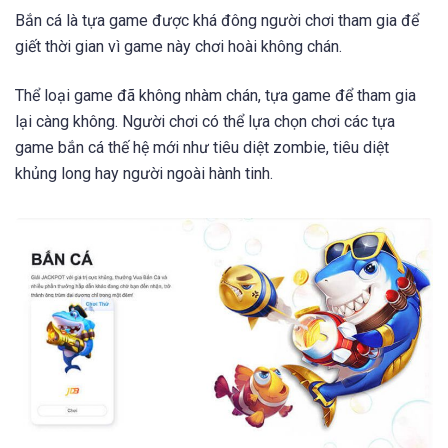
Bắn cá là tựa game được khá đông người chơi tham gia để
giết thời gian vì game này chơi hoài không chán.
Thể loại game đã không nhàm chán, tựa game để tham gia
lại càng không. Người chơi có thể lựa chọn chơi các tựa
game bắn cá thế hệ mới như tiêu diệt zombie, tiêu diệt
khủng long hay người ngoài hành tinh.