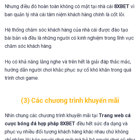
Nhưng điều đó hoàn toàn không có mặt tại nhà cái
8XBET
vì
ban quản lý nhà cái tâm niệm khách hàng chính là cốt lõi.
Hệ thống chăm sóc khách hàng của nhà cái được đào tạo
bài bản và đều là những người có kinh nghiệm trong lĩnh vực
chăm sóc khách hàng.
Họ có khả năng lắng nghe và trên hết là giải đáp thắc mắc,
hướng dẫn người chơi khắc phục sự cố khó khăn trong quá
trình chơi game.
(3) Các chương trình khuyến mãi
Nhìn chung các chương trình khuyến mãi tại
Trang web cá
cược bóng đá hợp pháp 8XBET
đều hết sức đa dạng và
phục vụ nhiều đối tượng khách hàng khác nhau chứ không
chỉ nhằm lôi kéo người chơi mới mà bỏ bê người chơi cũ như