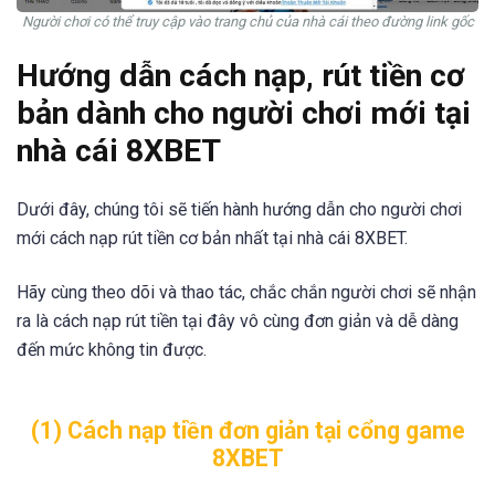
Người chơi có thể truy cập vào trang chủ của nhà cái theo đường link gốc
Hướng dẫn cách nạp, rút tiền cơ
bản dành cho người chơi mới tại
nhà cái 8XBET
Dưới đây, chúng tôi sẽ tiến hành hướng dẫn cho người chơi
mới cách nạp rút tiền cơ bản nhất tại nhà cái 8XBET.
Hãy cùng theo dõi và thao tác, chắc chắn người chơi sẽ nhận
ra là cách nạp rút tiền tại đây vô cùng đơn giản và dễ dàng
đến mức không tin được.
(1) Cách nạp tiền đơn giản tại cổng game
8XBET