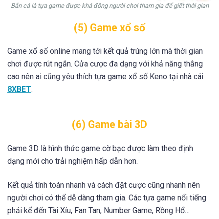
Bắn cá là tựa game được khá đông người chơi tham gia để giết thời gian
(5) Game xổ số
Game xổ số online mang tới kết quả trúng lớn mà thời gian
chơi được rút ngắn. Cửa cược đa dạng với khả năng thắng
cao nên ai cũng yêu thích tựa game xổ số Keno tại nhà cái
8XBET
.
(6) Game bài 3D
Game 3D là hình thức game cờ bạc được làm theo định
dạng mới cho trải nghiệm hấp dẫn hơn.
Kết quả tính toán nhanh và cách đặt cược cũng nhanh nên
người chơi có thể dễ dàng tham gia. Các tựa game nổi tiếng
phải kể đến Tài Xỉu, Fan Tan, Number Game, Rồng Hổ…