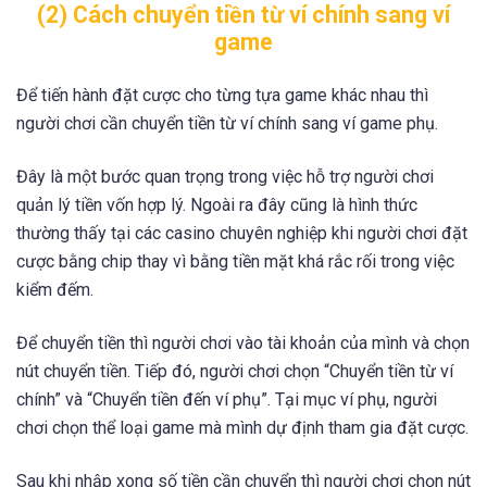
(2) Cách chuyển tiền từ ví chính sang ví
game
Để tiến hành đặt cược cho từng tựa game khác nhau thì
người chơi cần chuyển tiền từ ví chính sang ví game phụ.
Đây là một bước quan trọng trong việc hỗ trợ người chơi
quản lý tiền vốn hợp lý. Ngoài ra đây cũng là hình thức
thường thấy tại các casino chuyên nghiệp khi người chơi đặt
cược bằng chip thay vì bằng tiền mặt khá rắc rối trong việc
kiểm đếm.
Để chuyển tiền thì người chơi vào tài khoản của mình và chọn
nút chuyển tiền. Tiếp đó, người chơi chọn “Chuyển tiền từ ví
chính” và “Chuyển tiền đến ví phụ”. Tại mục ví phụ, người
chơi chọn thể loại game mà mình dự định tham gia đặt cược.
Sau khi nhập xong số tiền cần chuyển thì người chơi chọn nút