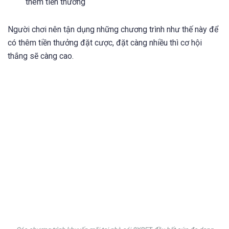
thêm tiền thưởng
Người chơi nên tận dụng những chương trình như thế này để
có thêm tiền thưởng đặt cược, đặt càng nhiều thì cơ hội
thắng sẽ càng cao.