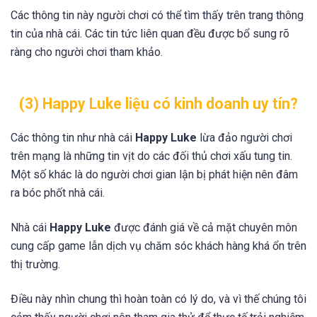
Các thông tin này người chơi có thể tìm thấy trên trang thông
tin của nhà cái. Các tin tức liên quan đều được bổ sung rõ
ràng cho người chơi tham khảo.
(3) Happy Luke liệu có kinh doanh uy tín?
Các thông tin như nhà cái
Happy Luke
lừa đảo người chơi
trên mạng là những tin vịt do các đối thủ chơi xấu tung tin.
Một số khác là do người chơi gian lận bị phát hiện nên đâm
ra bóc phốt nhà cái.
Nhà cái
Happy Luke
được đánh giá về cả mặt chuyên môn
cung cấp game lẫn dịch vụ chăm sóc khách hàng khá ổn trên
thị trường.
Điều này nhìn chung thì hoàn toàn có lý do, và vì thế chúng tôi