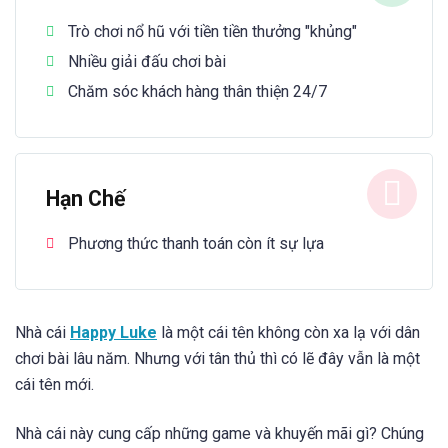
Trò chơi nổ hũ với tiền tiền thưởng "khủng"
Nhiều giải đấu chơi bài
Chăm sóc khách hàng thân thiện 24/7
Hạn Chế
Phương thức thanh toán còn ít sự lựa
Nhà cái
Happy Luke
là một cái tên không còn xa lạ với dân
chơi bài lâu năm. Nhưng với tân thủ thì có lẽ đây vẫn là một
cái tên mới.
Nhà cái này cung cấp những game và khuyến mãi gì? Chúng