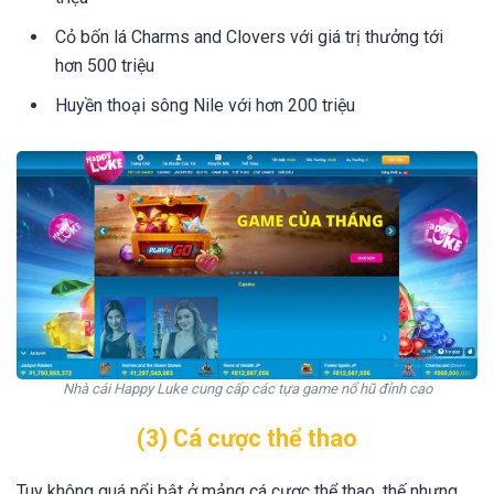
Cỏ bốn lá Charms and Clovers với giá trị thưởng tới
hơn 500 triệu
Huyền thoại sông Nile với hơn 200 triệu
Nhà cái Happy Luke cung cấp các tựa game nổ hũ đỉnh cao
(3) Cá cược thể thao
Tuy không quá nổi bật ở mảng cá cược thể thao, thế nhưng