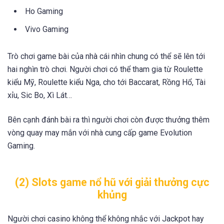
Ho Gaming
Vivo Gaming
Trò chơi game bài của nhà cái nhìn chung có thể sẽ lên tới
hai nghìn trò chơi. Người chơi có thể tham gia từ Roulette
kiểu Mỹ, Roulette kiểu Nga, cho tới Baccarat, Rồng Hổ, Tài
xỉu, Sic Bo, Xì Lát…
Bên cạnh đánh bài ra thì người chơi còn được thưởng thêm
vòng quay may mắn với nhà cung cấp game Evolution
Gaming.
(2) Slots game nổ hũ với giải thưởng cực
khủng
Người chơi casino không thể không nhắc với Jackpot hay