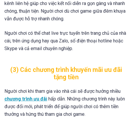
kênh liên hệ giúp cho việc kết nối diễn ra gọn gàng và nhanh
chóng, thuận tiện. Người chơi dù chơi game giữa đêm khuya
vẫn được hỗ trợ nhanh chóng.
Người chơi có thể chat live trực tuyến trên trang chủ của nhà
cái, trên ứng dụng hay qua Zalo, số điện thoại hotline hoặc
Skype và cả email chuyên nghiệp.
(3) Các chương trình khuyến mãi ưu đãi
tặng tiền
Người chơi khi tham gia vào nhà cái sẽ được hưởng nhiều
chương trình ưu đãi
hấp dẫn. Những chương trình này luôn
được đổi mới, phát triển để giúp người chơi có thêm tiền
thưởng và hứng thú tham gia chơi game.