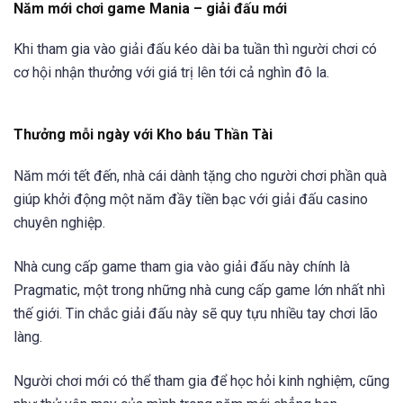
Năm mới chơi game Mania – giải đấu mới
Khi tham gia vào giải đấu kéo dài ba tuần thì người chơi có
cơ hội nhận thưởng với giá trị lên tới cả nghìn đô la.
Thưởng mỗi ngày với Kho báu Thần Tài
Năm mới tết đến, nhà cái dành tặng cho người chơi phần quà
giúp khởi động một năm đầy tiền bạc với giải đấu casino
chuyên nghiệp.
Nhà cung cấp game tham gia vào giải đấu này chính là
Pragmatic, một trong những nhà cung cấp game lớn nhất nhì
thế giới. Tin chắc giải đấu này sẽ quy tựu nhiều tay chơi lão
làng.
Người chơi mới có thể tham gia để học hỏi kinh nghiệm, cũng