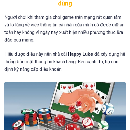
dùng
Người chơi khi tham gia chơi game trên mạng rất quan tâm
và lo lắng về việc thông tin cá nhân của mình có được giữ an
toàn hay không vì ngày nay xuất hiện nhiều phương thức lừa
đảo qua mạng.
Hiểu được điều này nên nhà cái
Happy Luke
đã xây dựng hệ
thống bảo mật thông tin khách hàng. Bên cạnh đó, họ còn
định kỳ nâng cấp điều khoản.