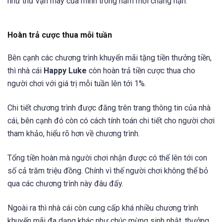
như thử vận may của mình trong năm mới chẳng hạn.
Hoàn trả cược thua mỗi tuần
Bên cạnh các chương trình khuyến mãi tặng tiền thưởng tiền,
thì nhà cái
Happy Luke
còn hoàn trả tiền cược thua cho
người chơi với giá trị mỗi tuần lên tới 1%.
Chi tiết chương trình được đăng trên trang thông tin của nhà
cái, bên cạnh đó còn có cách tính toán chi tiết cho người chơi
tham khảo, hiểu rõ hơn về chương trình.
Tổng tiền hoàn mà người chơi nhận được có thể lên tới con
số cả trăm triệu đồng. Chính vì thế người chơi không thể bỏ
qua các chương trình này đâu đấy.
Ngoài ra thì nhà cái còn cung cấp khá nhiều chương trình
khuyến mãi đa dạng khác như chúc mừng sinh nhật, thưởng