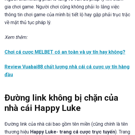
gia chơi game. Người chơi cũng không phải lo lắng việc
thông tin chơi game của mình bị tiết lộ hay gặp phải trục trặc
về mặt thủ tục pháp lý.
Xem thêm:
Chơi cá cược MELBET có an toàn và uy tín hay không?
Review Vuabai88 chất lượng nhà cái cá cược uy tín hàng
đầu
Đường link không bị chặn của
nhà cái Happy Luke
Đường link của nhà cái bao gồm tên miền (cũng chính là tên
thương hiệu
Happy Luke- trang cá cược trực tuyến
). Trang