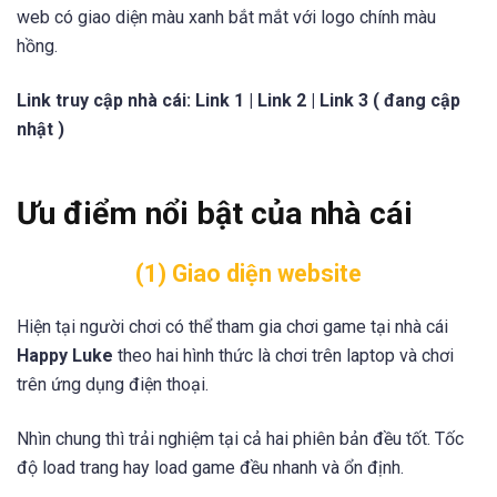
web có giao diện màu xanh bắt mắt với logo chính màu
hồng.
Link truy cập nhà cái:
Link 1 | Link 2 | Link 3 ( đang cập
nhật )
Ưu điểm nổi bật của nhà cái
(1) Giao diện website
Hiện tại người chơi có thể tham gia chơi game tại nhà cái
Happy Luke
theo hai hình thức là chơi trên laptop và chơi
trên ứng dụng điện thoại.
Nhìn chung thì trải nghiệm tại cả hai phiên bản đều tốt. Tốc
độ load trang hay load game đều nhanh và ổn định.