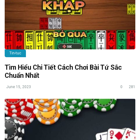
Tin-tuc
Tìm Hiểu Chi Tiết Cách Chơi Bài Tứ Sắc
Chuẩn Nhất
June 15, 2023
0
281