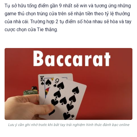
Tụ sở hữu tổng điểm gần 9 nhất sẽ win và tương ứng những
game thủ chọn trúng cửa trên sẽ nhận tiền theo tỷ lệ thưởng
của nhà cái. Trường hợp 2 tụ điểm số hòa nhau sẽ hòa và tay
cược chọn cửa Tie thắng.
Lưu ý cần ghi nhớ trước khi bắt tay trải nghiệm hình thức đánh bạc online