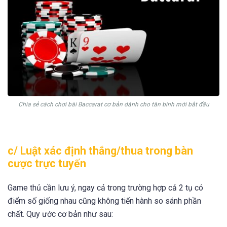
Chia sẻ cách chơi bài Baccarat cơ bản dành cho tân binh mới bắt đầu
c/ Luật xác định thắng/thua trong bàn
cược trực tuyến
Game thủ cần lưu ý, ngay cả trong trường hợp cả 2 tụ có
điểm số giống nhau cũng không tiến hành so sánh phần
chất. Quy ước cơ bản như sau: