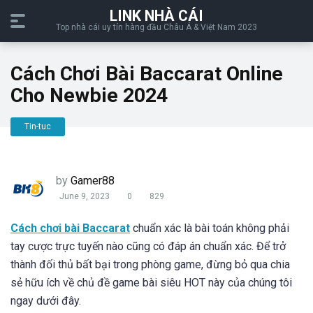
LINK NHÀ CÁI
Top nhà cái uy tín hàng đầu Châu Á & Việt Nam 2023
Cách Chơi Bài Baccarat Online
Cho Newbie 2024
Tin-tuc
by
Gamer88
June 9, 2023
0
829
Cách chơi bài Baccarat
chuẩn xác là bài toán không phải
tay cược trực tuyến nào cũng có đáp án chuẩn xác. Để trở
thành đối thủ bất bại trong phòng game, đừng bỏ qua chia
sẻ hữu ích về chủ đề game bài siêu HOT này của chúng tôi
ngay dưới đây.