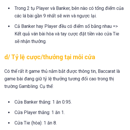
Trong 2 tụ Player và Banker, bên nào có tổng điểm của
các lá bài gần 9 nhất sẽ win và ngược lại.
Cả Banker hay Player đều có điểm số bằng nhau =>
Kết quả ván bài hòa và tay cược đặt tiền vào cửa Tie
sẽ nhận thưởng.
d/ Tỷ lệ cược/thưởng tại mỗi cửa
Có thể rất ít game thủ nắm bắt được thông tin, Baccarat là
game bài đang giữ tỷ lệ thưởng tương đối cao trong thị
trường Gambling. Cụ thể:
Cửa Banker thắng: 1 ăn 0.95.
Cửa Player thắng: 1 ăn 1.
Cửa Tie (hòa): 1 ăn 8.