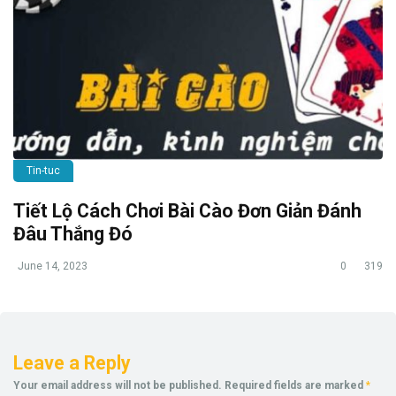
Tin-tuc
Tiết Lộ Cách Chơi Bài Cào Đơn Giản Đánh
Đâu Thắng Đó
June 14, 2023
0
319
Leave a Reply
Your email address will not be published.
Required fields are marked
*