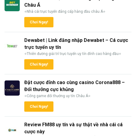
Châu Á
⭐Nhà cái trực tuyến đẳng cấp hàng đầu châu Á⭐
Chơi Ngay!
Dewabet | Link đăng nhập Dewabet – Cá cược
trực tuyến uy tín
⭐Thiên đường giải trí trực tuyến uy tín đỉnh cao hàng đầu⭐
Chơi Ngay!
Đặt cược đỉnh cao cùng casino Corona888 –
Đổi thưởng cực khủng
⭐Cổng game đổi thưởng uy tín Châu Á⭐
Chơi Ngay!
Review FM88 uy tín và sự thật về nhà cái cá
cược này