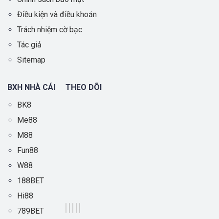
Điều kiện và điều khoản
Trách nhiệm cờ bạc
Tác giả
Sitemap
BXH NHÀ CÁI
THEO DÕI
BK8
Me88
M88
Fun88
W88
188BET
Hi88
789BET