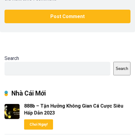
Search
Search
Nhà Cái Mới
888b – Tận Hưởng Không Gian Cá Cược Siêu
Hấp Dẫn 2023
Chơi Ngay!