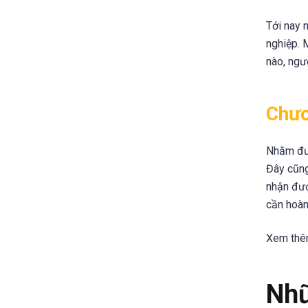
Tới nay 
nghiệp. 
nào, ngư
Chươ
Nhằm đưa
Đây cũng
nhận đượ
cần hoàn
Xem thê
Nhữ