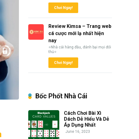
Chơi Ngay!
Review Kimsa – Trang web
cá cược mới lạ nhất hiện
nay
⭐Nhà cái hàng đầu, đánh bại mọi đối
thủ⭐
Chơi Ngay!
Bốc Phốt Nhà Cái
Cách Chơi Bài Xì
Dách Dễ Hiểu Và Dễ
Áp Dụng Nhất
m
June 16, 2023