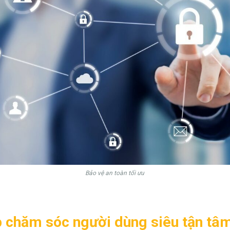
Bảo vệ an toàn tối ưu
 chăm sóc người dùng siêu tận tâ