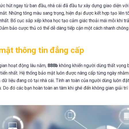
ức hút ngay từ ban đầu, nhà cái đã đầu tư xây dựng giao diện vớ
mắt. Những tông màu sang trọng, hiện đại được kết hợp tạo lên t
nhất. Bố cục sắp xếp khoa học tạo cảm giác thoải mái mỗi khi trả
Đảm bảo cược thủ có thể dễ dàng tiếp cận một cách nhanh chóng 
mật thông tin đẳng cấp
 gian hoạt động lâu năm,
888b
không khiến người dùng thất vọng 
 tiến nhất. Hệ thống bảo mật luôn được nâng cấp từng ngày nhằ
ả dữ liệu đang có tại nhà cái. Tính an toàn của người dùng luôn đặt
. Do đó các bạn hoàn toàn an tâm khi ghé đến không gian giải trí 