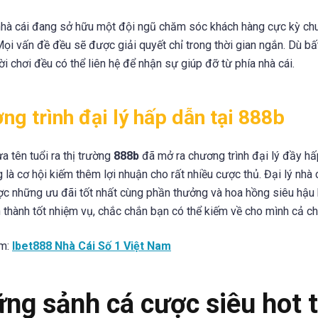
nhà cái đang sở hữu một đội ngũ chăm sóc khách hàng cực kỳ ch
Mọi vấn đề đều sẽ được giải quyết chỉ trong thời gian ngắn. Dù bấ
ời chơi đều có thể liên hệ để nhận sự giúp đỡ từ phía nhà cái.
ng trình đại lý hấp dẫn tại 888b
 tên tuổi ra thị trường
888b
đã mở ra chương trình đại lý đầy hấ
 là cơ hội kiếm thêm lợi nhuận cho rất nhiều cược thủ. Đại lý nhà 
c những ưu đãi tốt nhất cùng phần thưởng và hoa hồng siêu hậu h
 thành tốt nhiệm vụ, chắc chắn bạn có thể kiếm về cho mình cả chụ
m:
Ibet888 Nhà Cái Số 1 Việt Nam
ng sảnh cá cược siêu hot t