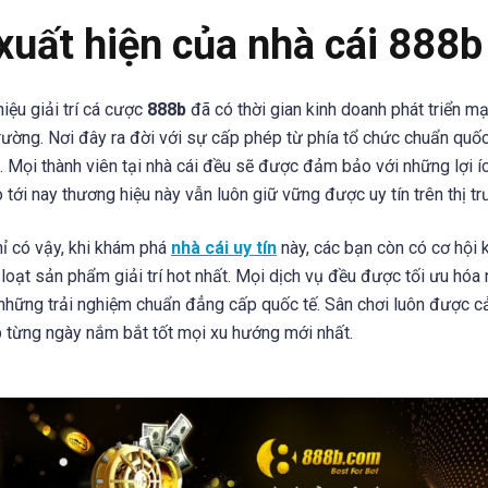
xuất hiện của nhà cái 888b
iệu giải trí cá cược
888b
đã có thời gian kinh doanh phát triển m
 trường. Nơi đây ra đời với sự cấp phép từ phía tổ chức chuẩn quốc
Mọi thành viên tại nhà cái đều sẽ được đảm bảo với những lợi íc
 tới nay thương hiệu này vẫn luôn giữ vững được uy tín trên thị tr
ỉ có vậy, khi khám phá
nhà cái uy tín
này, các bạn còn có cơ hội
 loạt sản phẩm giải trí hot nhất. Mọi dịch vụ đều được tối ưu hó
những trải nghiệm chuẩn đẳng cấp quốc tế. Sân chơi luôn được cải
 từng ngày nắm bắt tốt mọi xu hướng mới nhất.