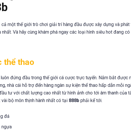
8b
b
cả một thế giới trò chơi giải trí hàng đầu được xây dựng và phát 
u nhất. Và hãy cùng khám phá ngay các loại hình siêu hot đang có
 thể thao
 luôn đứng đầu trong thế giới cá cược trực tuyến. Nắm bắt được 
ng, nhà cái hỗ trợ đến hàng ngàn sự kiện thể thao hấp dẫn mỗi ng
đầu tư với chất lượng cao nhất từ hình ảnh cho tới âm thanh của tấ
 vài bộ môn thịnh hành nhất có tại
888b
phải kể tới.
g đá
 ngựa