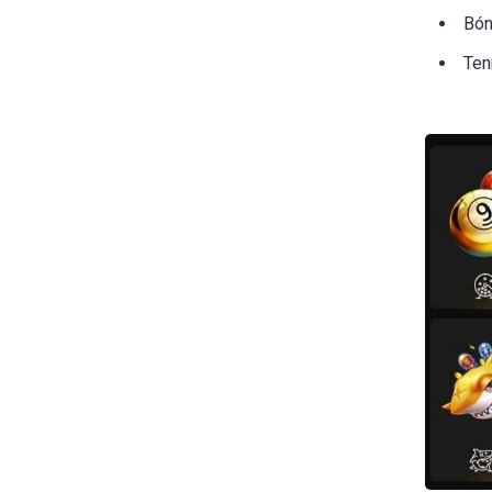
Bón
Ten