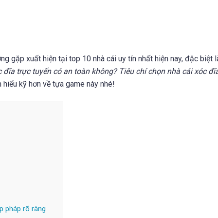
ờng gặp xuất hiện tại top 10 nhà cái uy tín nhất hiện nay, đặc biệt 
 đĩa trực tuyến có an toàn không? Tiêu chí chọn nhà cái xóc đĩ
ìm hiểu kỹ hơn về tựa game này nhé!
p pháp rõ ràng