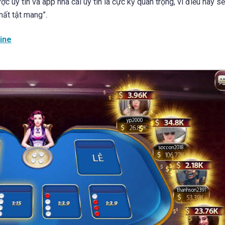
ợc uy tín và app nhà cái uy tín là cực kỳ quan trọng, vì điều này s
 mất tật mang”.
ine