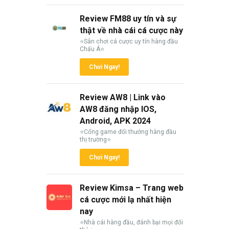
Review FM88 uy tín và sự
thật về nhà cái cá cược này
⭐Sân chơi cá cược uy tín hàng đầu
Chấu Á⭐
Chơi Ngay!
Review AW8 | Link vào
AW8 đăng nhập IOS,
Android, APK 2024
⭐Cổng game đổi thưởng hàng đầu
thị trường⭐
Chơi Ngay!
Review Kimsa – Trang web
cá cược mới lạ nhất hiện
nay
⭐Nhà cái hàng đầu, đánh bại mọi đối