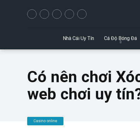
Nhà Cái Uy Tín
Cá Độ Bóng Đá
Có nên chơi Xóc
web chơi uy tín
Casino online