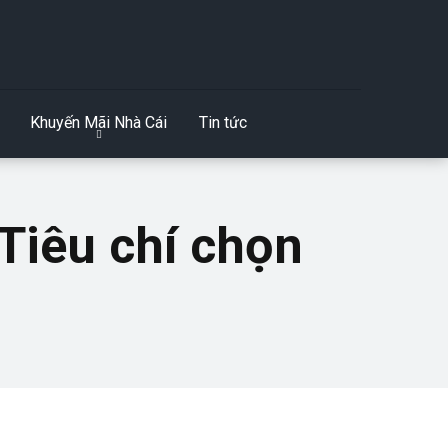
Khuyến Mãi Nhà Cái
Tin tức
Tiêu chí chọn