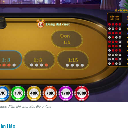
ược điểm khi chơi Xóc đĩa online
oàn Hảo