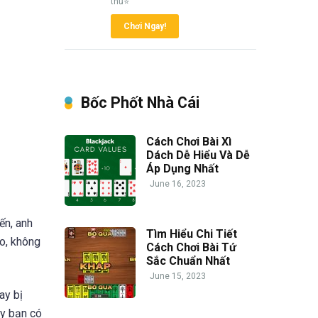
thủ⭐
Chơi Ngay!
Bốc Phốt Nhà Cái
Cách Chơi Bài Xì
Dách Dễ Hiểu Và Dễ
Áp Dụng Nhất
June 16, 2023
ến, anh
Tìm Hiểu Chi Tiết
ào, không
Cách Chơi Bài Tứ
Sắc Chuẩn Nhất
June 15, 2023
ay bị
ây bạn có