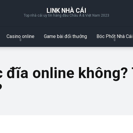
LINK NHÀ CÁI
Top nhà cái uy tín hàng đầu Châu Á & Việt Nam 2023
Casino online
Game bài đổi thưởng
Bóc Phốt Nhà Cái
 đĩa online không? 
?