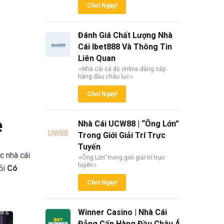
Chơi Ngay!
Đánh Giá Chất Lượng Nhà
Cái Ibet888 Và Thông Tin
Liên Quan
⭐Nhà cái cá độ online đẳng cấp
hàng đầu châu lục⭐
Chơi Ngay!
e
Nhà Cái UCW88 | “Ông Lớn”
Trong Giới Giải Trí Trực
Tuyến
c nhà cái
⭐Ông Lớn” trong giới giải trí trực
tuyến⭐
hỏi
Có
Chơi Ngay!
Winner Casino | Nhà Cái
Đẳng Cấp Hàng Đầu Châu Á