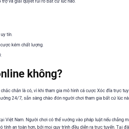
ợ và giải quyết rủi ro bất cứ lúc nào.
uy tín.
 cá cược kém chất lượng.
.
online không?
i chắc chắn là có, vì khi tham gia mô hình cá cược Xóc đĩa trực tuy
ở thưởng 24/7, sẵn sàng chào đón người chơi tham gia bất cứ lúc n
m tại Việt Nam. Người chơi có thể vướng vào pháp luật nếu chẳng m
ó tính an toàn hơn, bởi mọi quy trình đều diễn ra trực tuyến. Tại đ