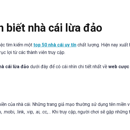
 biết nhà cái lừa đảo
iệc tìm kiếm một
top 50 nhà cái uy tín
chất lượng. Hiện nay xuất 
ục lợi từ các thành viên truy cập.
hà cái lừa đảo
dưới đây để có cái nhìn chi tiết nhất về
web cược 
miền của nhà cái. Những trang giả mạo thường sử dụng tên miền v
 .mobi, .link, .vip, .ai, .cc,… Khi truy cập, người chơi sẽ gặp những