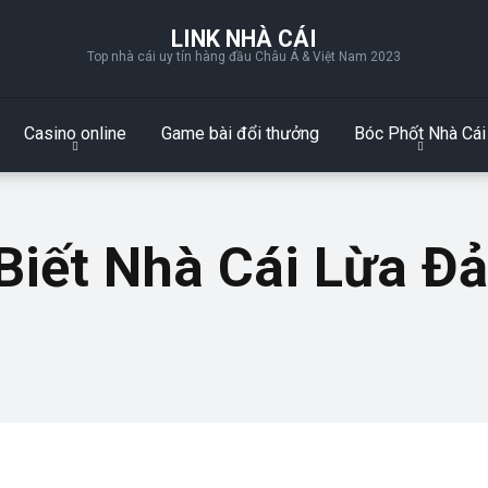
LINK NHÀ CÁI
Top nhà cái uy tín hàng đầu Châu Á & Việt Nam 2023
Casino online
Game bài đổi thưởng
Bóc Phốt Nhà Cái
Biết Nhà Cái Lừa Đ