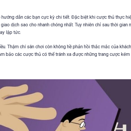
 hướng dẫn các bạn cực kỳ chi tiết. Đặc biệt khi cược thủ thực hi
 giao dịch sao cho nhanh chóng nhất. Tuy nhiên chỉ sau thời gian 
ay lập tức.
nhiều. Thậm chí sân chơi còn không hề phản hồi thắc mắc của khách
m bảo các cược thủ có thể tránh xa được những trang cược kém 