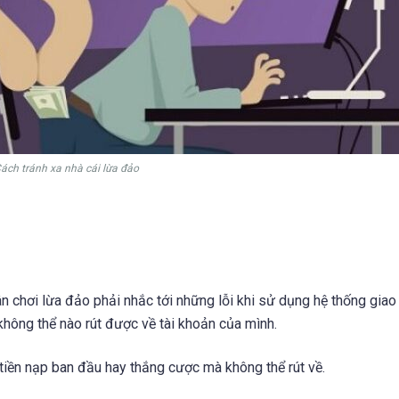
ách tránh xa nhà cái lừa đảo
n chơi lừa đảo phải nhắc tới những lỗi khi sử dụng hệ thống giao 
không thể nào rút được về tài khoản của mình.
 tiền nạp ban đầu hay thắng cược mà không thể rút về.