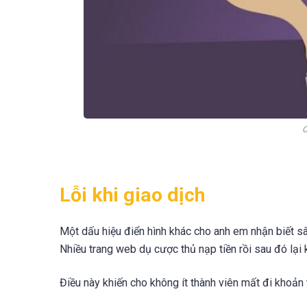
C
Lỗi khi giao dịch
Một dấu hiệu điển hình khác cho anh em nhận biết sâ
Nhiều trang web dụ cược thủ nạp tiền rồi sau đó lại 
Điều này khiến cho không ít thành viên mất đi khoản