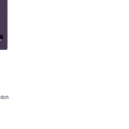
dịch.