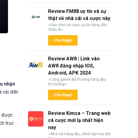
Review FM88 uy tín và sự
thật về nhà cái cá cược này
⭐Sân chơi cá cược uy tín hàng đầu
Chấu Á⭐
Chơi Ngay!
Review AW8 | Link vào
AW8 đăng nhập IOS,
Android, APK 2024
⭐Cổng game đổi thưởng hàng đầu
ệu nhận
thị trường⭐
à cái đến
Chơi Ngay!
Review Kimsa – Trang web
ó được
cá cược mới lạ nhất hiện
ch trục
nay
⭐Nhà cái hàng đầu, đánh bại mọi đối