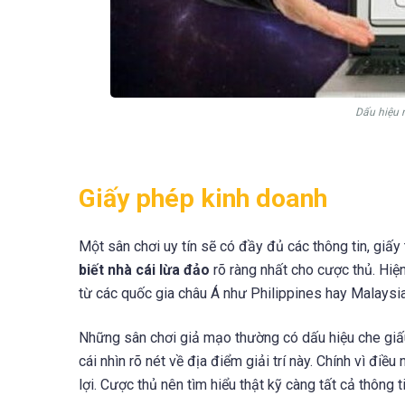
Dấu hiệu n
Giấy phép kinh doanh
Một sân chơi uy tín sẽ có đầy đủ các thông tin, giấy
biết nhà cái lừa đảo
rõ ràng nhất cho cược thủ. Hiện
từ các quốc gia châu Á như Philippines hay Malaysia
Những sân chơi giả mạo thường có dấu hiệu che giấu
cái nhìn rõ nét về địa điểm giải trí này. Chính vì đi
lợi. Cược thủ nên tìm hiểu thật kỹ càng tất cả thông t