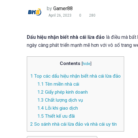
by
Gamer88
April 26, 2023
0
280
Dấu hiệu nhận biết nhà cái lừa đảo
là điều mà bất 
ngày càng phát triển mạnh mẽ hơn với vô số trang we
Contents
[
hide
]
1
Top các dấu hiệu nhận biết nhà cái lừa đảo
1.1
Tên miền nhà cái
1.2
Giấy phép kinh doanh
1.3
Chất lượng dịch vụ
1.4
Lỗi khi giao dịch
1.5
Thiết kế ưu đãi
2
So sánh nhà cái lừa đảo và nhà cái uy tín