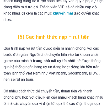
khách hàng cũng sẽ được hoàn tiền tùy vào quy định, sự kiện
đang diễn ra ở trò đó. Thành viên VIP sẽ có nhiều cấp độ
khác nhau, đi kèm là các mức
khuyến mãi
đặc quyền khác
nhau.
(5) Các hình thức nạp – rút tiền
Quá trình nạp và rút tiền được diễn ra nhanh chóng, với các
bước đơn giản. Người chơi chuyển tiền vào tài khoản chơi
game của mình ở
trang nhà cái uy tín nhất
sẽ được thông
qua hệ thống ngân hàng uy tín đang hoạt động lâu bền trên
toàn lãnh thổ Việt Nam như Vietinbank, Sacombank, BIDV,…
nên sẽ rất an toàn.
Có nhiều cách thức để chuyển tiền, thuận tiện và nhanh
chóng, phù hợp với điều kiện của nhiều khách hàng khác nhau
ở nhà cái: chuyển qua ví điện tử, qua thẻ cào điện thoại, qua