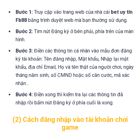
Bước 1:
Truy cập vào trang web của nhà cái
bet uy tín
Fb88
bằng trình duyệt web mà bạn thường sử dụng.
Bước 2:
Tìm nút Đăng ký ở bên phải, phía trên của màn
hình.
Bước 3:
Điền các thông tin cá nhân vào mẫu đơn đăng
ký tài khoản: Tên đăng nhập, Mật khẩu, Nhập lại mật
khẩu, địa chỉ Email, Họ và tên thật của người chơi, ngày
tháng năm sinh, số CMND hoặc số căn cước, mã xác
nhận…
Bước 4:
Điền xong thì kiểm tra lại các thông tin đã
nhập rồi bấm nút Đăng ký ở phía cuối là xong.
(2) Cách đăng nhập vào tài khoản chơi
game