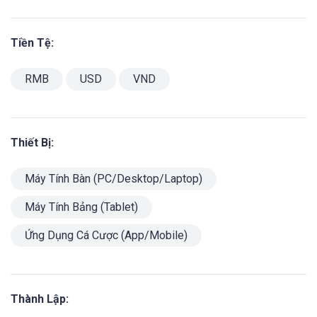
Tiền Tệ:
RMB
USD
VND
Thiết Bị:
Máy Tính Bàn (PC/Desktop/Laptop)
Máy Tính Bảng (Tablet)
Ứng Dụng Cá Cược (App/Mobile)
Thành Lập: