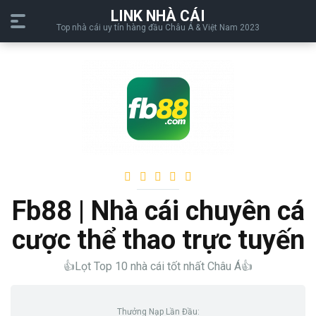
LINK NHÀ CÁI
Top nhà cái uy tín hàng đầu Châu Á & Việt Nam 2023
Fb88 | Nhà cái chuyên cá
cược thể thao trực tuyến
👍Lọt Top 10 nhà cái tốt nhất Châu Á👍
Thưởng Nạp Lần Đầu: