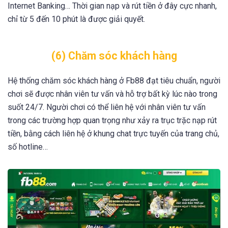
Internet Banking… Thời gian nạp và rút tiền ở đây cực nhanh,
chỉ từ 5 đến 10 phút là được giải quyết.
(6) Chăm sóc khách hàng
Hệ thống chăm sóc khách hàng ở Fb88 đạt tiêu chuẩn, người
chơi sẽ được nhân viên tư vấn và hỗ trợ bất kỳ lúc nào trong
suốt 24/7. Người chơi có thể liên hệ với nhân viên tư vấn
trong các trường hợp quan trọng như xảy ra trục trặc nạp rút
tiền, bằng cách liên hệ ở khung chat trực tuyến của trang chủ,
số hotline…