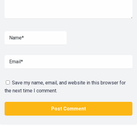
Save my name, email, and website in this browser for
the next time I comment.