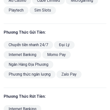
AG Casino
Cube Limited
Microgaming
Playtech
Sim Slots
Phương Thức Gửi Tiền:
Chuyển tiền nhanh 24/7
Đại Lý
Internet Banking
Momo Pay
Ngân Hàng Địa Phương
Phương thức ngân lượng
Zalo Pay
Phương Thức Rút Tiền:
Internet Banking