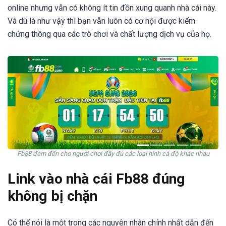
online nhưng vẫn có không ít tin đồn xung quanh nhà cái này.
Và dù là như vậy thì bạn vẫn luôn có cơ hội được kiểm
chứng thông qua các trò chơi và chất lượng dịch vụ của họ.
Fb88 đem đến cho người chơi đầy đủ các loại hình cá độ khác nhau
Link vào nhà cái Fb88 đúng
không bị chặn
Có thể nói là một trong các nguyên nhân chính nhất dẫn đến