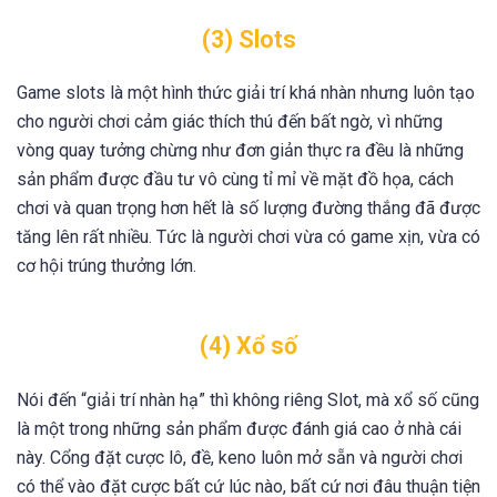
(3) Slots
Game slots là một hình thức giải trí khá nhàn nhưng luôn tạo
cho người chơi cảm giác thích thú đến bất ngờ, vì những
vòng quay tưởng chừng như đơn giản thực ra đều là những
sản phẩm được đầu tư vô cùng tỉ mỉ về mặt đồ họa, cách
chơi và quan trọng hơn hết là số lượng đường thắng đã được
tăng lên rất nhiều. Tức là người chơi vừa có game xịn, vừa có
cơ hội trúng thưởng lớn.
(4) Xổ số
Nói đến “giải trí nhàn hạ” thì không riêng Slot, mà xổ số cũng
là một trong những sản phẩm được đánh giá cao ở nhà cái
này. Cổng đặt cược lô, đề, keno luôn mở sẵn và người chơi
có thể vào đặt cược bất cứ lúc nào, bất cứ nơi đâu thuận tiện