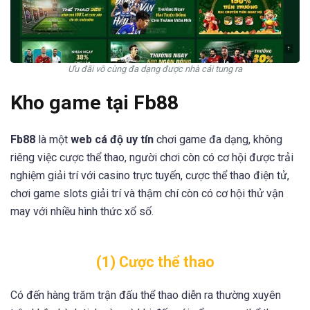
Ưu đãi vô cùng đa dạng được nhà cái tung ra
Kho game tại Fb88
Fb88
là một
web cá độ uy tín
chơi game đa dạng, không
riêng việc cược thể thao, người chơi còn có cơ hội được trải
nghiệm giải trí với casino trực tuyến, cược thể thao điện tử,
chơi game slots giải trí và thậm chí còn có cơ hội thử vận
may với nhiều hình thức xổ số.
(1) Cược thể thao
Có đến hàng trăm trận đấu thể thao diễn ra thường xuyên