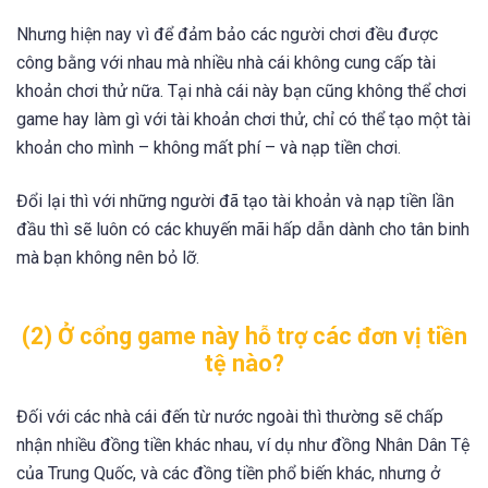
Nhưng hiện nay vì để đảm bảo các người chơi đều được
công bằng với nhau mà nhiều nhà cái không cung cấp tài
khoản chơi thử nữa. Tại nhà cái này bạn cũng không thể chơi
game hay làm gì với tài khoản chơi thử, chỉ có thể tạo một tài
khoản cho mình – không mất phí – và nạp tiền chơi.
Đổi lại thì với những người đã tạo tài khoản và nạp tiền lần
đầu thì sẽ luôn có các khuyến mãi hấp dẫn dành cho tân binh
mà bạn không nên bỏ lỡ.
(2) Ở cổng game này hỗ trợ các đơn vị tiền
tệ nào?
Đối với các nhà cái đến từ nước ngoài thì thường sẽ chấp
nhận nhiều đồng tiền khác nhau, ví dụ như đồng Nhân Dân Tệ
của Trung Quốc, và các đồng tiền phổ biến khác, nhưng ở