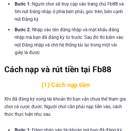
Bước 1:
Người chơi sẽ truy cập vào trang chủ Fb88 và
tìm nút Đăng nhập ở phía bên phải, góc trên, bên cạnh
nút Đăng ký.
Bước 2:
Nhập vào tên đăng nhập và mật khẩu đăng
nhập mà bạn đã đăng ký từ trước. Sau đó thì bấm vào
nút Đăng nhập và chờ hệ thống tải lại trong một vài
giây là được.
Cách nạp và rút tiền tại Fb88
(1) Cách nạp tiền
Khi đã đăng ký xong tài khoản thì bạn vẫn chưa thể tham gia
chơi cá cược được. Người chơi cần phải nạp tiền vào, cách
thức thực hiện như sau:
Bước 1:
Đăng nhập vào tài khoản mà bạn đã đăng ký,