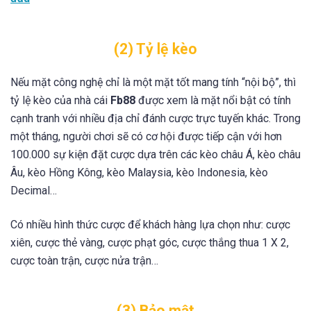
(2) Tỷ lệ kèo
Nếu mặt công nghệ chỉ là một mặt tốt mang tính “nội bộ”, thì
tỷ lệ kèo của nhà cái
Fb88
được xem là mặt nổi bật có tính
cạnh tranh với nhiều địa chỉ đánh cược trực tuyến khác. Trong
một tháng, người chơi sẽ có cơ hội được tiếp cận với hơn
100.000 sự kiện đặt cược dựa trên các kèo châu Á, kèo châu
Âu, kèo Hồng Kông, kèo Malaysia, kèo Indonesia, kèo
Decimal…
Có nhiều hình thức cược để khách hàng lựa chọn như: cược
xiên, cược thẻ vàng, cược phạt góc, cược thắng thua 1 X 2,
cược toàn trận, cược nửa trận…
(3) Bảo mật