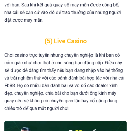
với bạn. Sau khi kết quả quay số may mắn được công bố,
nhà cái sẽ căn cứ vào đó để trao thưởng của những người
đặt cược may mắn.
(5) Live Casino
Chơi casino trực tuyến nhưng chuyên nghiệp là khi bạn có
cảm giác như chơi thật ở các sòng bạc đẳng cấp. Điều này
sẽ được dễ dàng tìm thấy nếu bạn đăng nhập vào hệ thống
và trải nghiệm thử với các sảnh đánh bài hợp tác với nhà cái
Fb88. Họ có nhiều bàn đánh bài và vô số các dealer xinh
đẹp, chuyên nghiệp, chia bài cho bạn dưới ống kính máy
quay nên sẽ không có chuyện gian lận hay cố gắng dùng
chiêu trò để qua mắt người chơi.