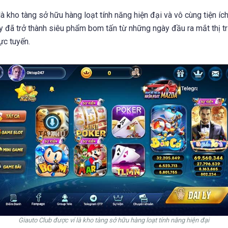
là kho tàng sở hữu hàng loạt tính năng hiện đại và vô cùng tiện íc
 đã trở thành siêu phẩm bom tấn từ những ngày đầu ra mắt thị t
rực tuyến.
Giauto Club được ví là kho tàng sở hữu hàng loạt tính năng hiện đại