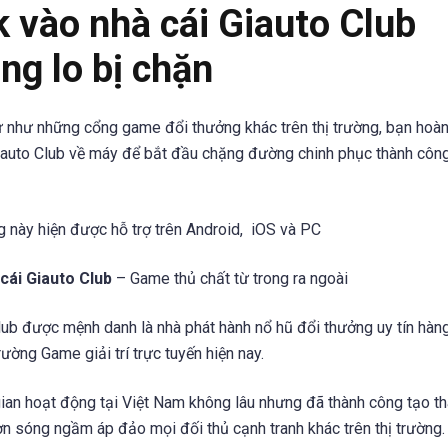
k vào nhà cái Giauto Club
ng lo bị chặn
 như những cổng game đổi thưởng khác trên thị trường, bạn hoàn
Giauto Club về máy để bắt đầu chặng đường chinh phục thành côn
 này hiện được hỗ trợ trên Android, iOS và PC
 cái
Giauto Club
– Game thủ chất từ trong ra ngoài
lub được mệnh danh là nhà phát hành nổ hũ đổi thưởng uy tín hàn
trường Game giải trí trực tuyến hiện nay.
gian hoạt động tại Việt Nam không lâu nhưng đã thành công tạo t
n sóng ngầm áp đảo mọi đối thủ cạnh tranh khác trên thị trường.