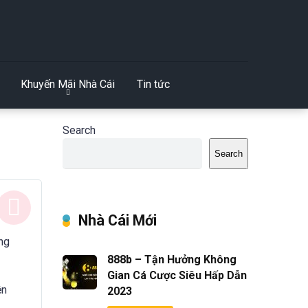
Khuyến Mãi Nhà Cái
Tin tức
Search
Search
Nhà Cái Mới
ng
888b – Tận Hưởng Không
Gian Cá Cược Siêu Hấp Dẫn
ện
2023