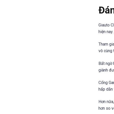
Đán
Giauto C
hiện nay.
Tham gia 
vô cùng 
Bất ngờ 
giành đư
Cổng Gam
hấp dẫn 
Hơn nữa,
hơn so v