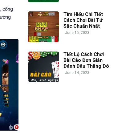
h, cổng
Tìm Hiểu Chi Tiết
rường
Cách Chơi Bài Tứ
Sắc Chuẩn Nhất
June 15, 2023
Tiết Lộ Cách Chơi
Bài Cào Đơn Giản
Đánh Đâu Thắng Đó
June 14, 2023