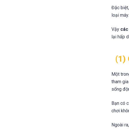
Đặc biệt
loại máy
Vậy
các 
lại hấp d
(1)
Một tron
tham gia
sống độ
Bạn có c
chơi kh
Ngoài ra