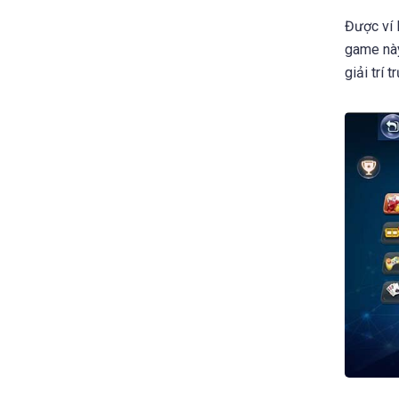
Được ví 
game này
giải trí t