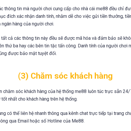
ác thông tin mà người chơi cung cấp cho nhà cái me88 đều chỉ đ
ục đích xác nhận danh tính, nhằm dễ cho việc gửi tiền thưởng, tiền
n ngân hàng của người chơi.
, tất cả các thông tin này đều sẽ được mã hóa và đảm bảo sẽ kh
bên thứ ba hay các bên tin tặc tấn công. Danh tính của người chơi 
ũng được bảo mật tuyệt đối.
(3) Chăm sóc khách hàng
n chăm sóc khách hàng của hệ thống me88 luôn túc trực sẵn 24
ợ tốt nhất cho khách hàng trên hệ thống.
ng có thể liên hệ nhanh thông qua kênh chat trực tiếp tại trang ch
thông qua Email hoặc số Hotline của Me88.