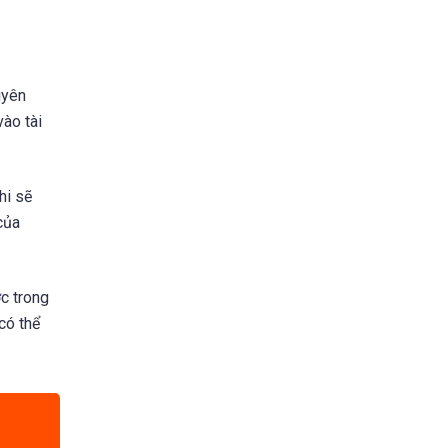
uyên
ào tài
hi sẽ
của
ợc trong
có thể