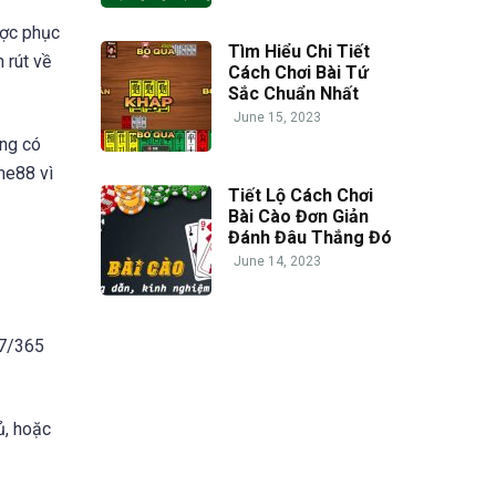
ược phục
Tìm Hiểu Chi Tiết
 rút về
Cách Chơi Bài Tứ
Sắc Chuẩn Nhất
June 15, 2023
ông có
me88 vì
Tiết Lộ Cách Chơi
Bài Cào Đơn Giản
Đánh Đâu Thắng Đó
June 14, 2023
/7/365
ủ, hoặc