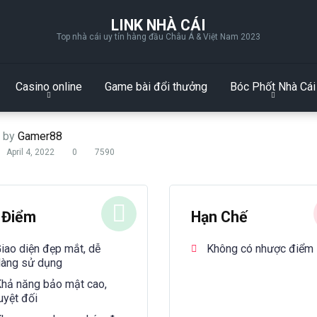
LINK NHÀ CÁI
Top nhà cái uy tín hàng đầu Châu Á & Việt Nam 2023
Casino online
Game bài đổi thưởng
Bóc Phốt Nhà Cái
by
Gamer88
April 4, 2022
0
7590
 Điểm
Hạn Chế
iao diện đẹp mắt, dễ
Không có nhược điểm
àng sử dụng
hả năng bảo mật cao,
uyệt đối