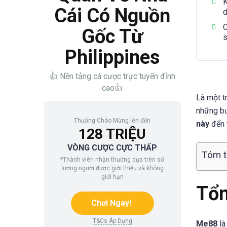
K
Cái Có Nguồn
C
Gốc Từ
s
Philippines
👍 Nền tảng cá cược trực tuyến đỉnh
cao👍
Là một t
những bư
Thưởng Chào Mừng lên đến
này
đến 
128 TRIỆU
VÒNG CƯỢC CỰC THẤP
Tóm t
*Thành viên nhận thưởng dựa trên số
lượng người được giới thiệu và không
giới hạn
Tổn
Chơi Ngay!
T&Cs Áp Dụng
Me88
là