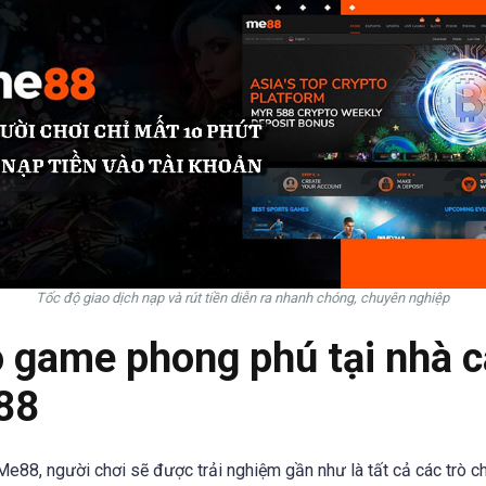
Tốc độ giao dịch nạp và rút tiền diễn ra nhanh chóng, chuyên nghiệp
 game phong phú tại nhà c
88
Me88, người chơi sẽ được trải nghiệm gần như là tất cả các trò c