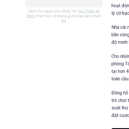
hoạt độn
Dành cho người chơi đã đủ 18+
Đọc Thêm Về
lý cờ bạ
T&Cs
nhận thức rõ những gì mà bạn đang tham
gia.
Nhà cái 
bền vững
độ minh b
Cho nhữn
phòng Tổ
tại hơn 
toàn cầu
Đồng hỗ 
trò chơi
soát thứ
đặt cược