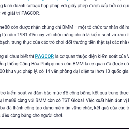
g kinh doanh cờ bạc hợp pháp với giấy phép được cấp bởi cơ qu
c và giải trí PAGCOR.
me88 còn được nhận chứng chỉ BMM – một tổ chức tư nhân đã h
 từ năm 1981 đến nay với chức năng chính là kiểm soát và xác 
ạch, trung thực của các trò chơi đổi thưởng tiền thật tại các nhà 
g ai chưa biết thì
PAGCOR
là cơ quan thuộc diện kiểm soát của 
ng thống Cộng Hòa Philippines còn BMM là cơ quan đã được c
400 khu vực pháp lý, có 14 văn phòng đại diện tại hơn 13 quốc gia
.
trợ kiểm soát và đảm bảo mức độ công bằng, kết quả trung thực
 tại me88 cùng với BMM còn có TST Global. Việc xuất hiện đơn vị
 ba đã thành công tạo dựng niềm tin vững chắc, kết quả của các t
 đều công bằng cho người chơi.