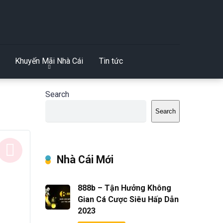
Khuyến Mãi Nhà Cái
Tin tức
Search
Search
Nhà Cái Mới
888b – Tận Hưởng Không
Gian Cá Cược Siêu Hấp Dẫn
2023