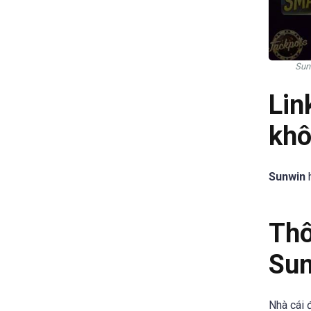
Sunw
Lin
khô
Sunwin
h
Thô
Su
Nhà cái 