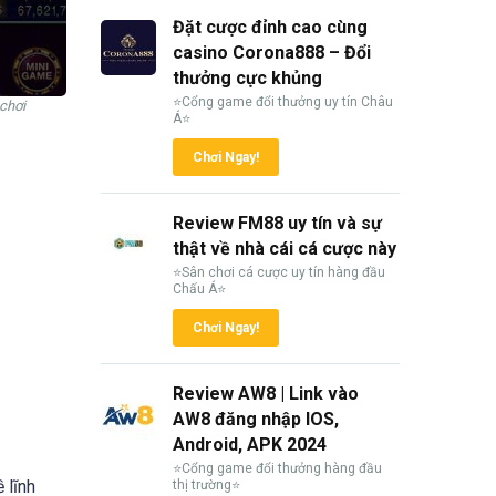
Đặt cược đỉnh cao cùng
casino Corona888 – Đổi
thưởng cực khủng
⭐Cổng game đổi thưởng uy tín Châu
 chơi
Á⭐
Chơi Ngay!
Review FM88 uy tín và sự
thật về nhà cái cá cược này
⭐Sân chơi cá cược uy tín hàng đầu
Chấu Á⭐
Chơi Ngay!
Review AW8 | Link vào
AW8 đăng nhập IOS,
Android, APK 2024
⭐Cổng game đổi thưởng hàng đầu
 lĩnh
thị trường⭐