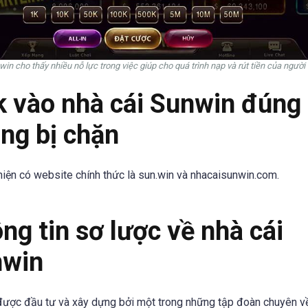
in cho thấy nhiều nỗ lực trong việc giúp cho quá trình nạp và rút tiền của người
k vào nhà cái Sunwin đúng
ng bị chặn
iện có website chính thức là sun.win và nhacaisunwin.com.
ng tin sơ lược về nhà cái
nwin
được đầu tư và xây dựng bởi một trong những tập đoàn chuyên về