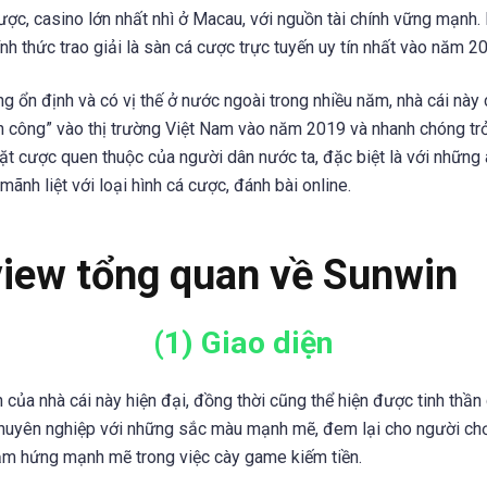
ược, casino lớn nhất nhì ở Macau, với nguồn tài chính vững mạnh.
nh thức trao giải là sàn cá cược trực tuyến uy tín nhất vào năm 2
g ổn định và có vị thế ở nước ngoài trong nhiều năm, nhà cái này 
ến công” vào thị trường Việt Nam vào năm 2019 và nhanh chóng tr
đặt cược quen thuộc của người dân nước ta, đặc biệt là với những 
ãnh liệt với loại hình cá cược, đánh bài online.
iew tổng quan về Sunwin
(1) Giao diện
n của nhà cái này hiện đại, đồng thời cũng thể hiện được tinh thần
huyên nghiệp với những sắc màu mạnh mẽ, đem lại cho người ch
m hứng mạnh mẽ trong việc cày game kiếm tiền.