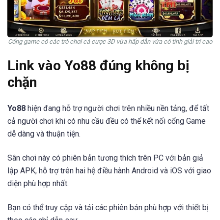
Cổng game có các trò chơi cá cược 3D vừa hấp dẫn vừa có tính giải trí cao
Link vào Yo88 đúng không bị
chặn
Yo88
hiện đang hỗ trợ người chơi trên nhiều nền tảng, để tất
cả người chơi khi có nhu cầu đều có thể kết nối cổng Game
dễ dàng và thuận tiện.
Sân chơi này có phiên bản tương thích trên PC với bản giả
lập APK, hỗ trợ trên hai hệ điều hành Android và iOS với giao
diện phù hợp nhất.
Bạn có thể truy cập và tải các phiên bản phù hợp với thiết bị