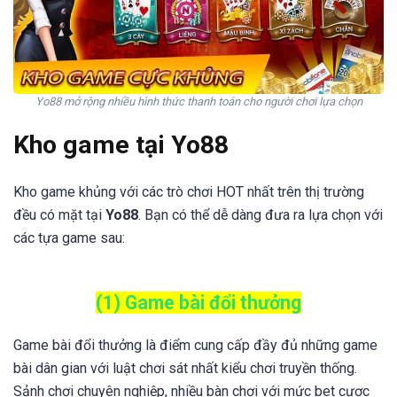
Yo88 mở rộng nhiều hình thức thanh toán cho người chơi lựa chọn
Kho game tại Yo88
Kho game khủng với các trò chơi HOT nhất trên thị trường
đều có mặt tại
Yo88
. Bạn có thể dễ dàng đưa ra lựa chọn với
các tựa game sau:
(1) Game bài đổi thưởng
Game bài đổi thưởng là điểm cung cấp đầy đủ những game
bài dân gian với luật chơi sát nhất kiểu chơi truyền thống.
Sảnh chơi chuyên nghiệp, nhiều bàn chơi với mức bet cược