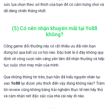
sức lựa chọn theo sở thích của bạn để có cảm hứng chơi và
dễ dàng chiến thắng nhất.
(5) Có nên nhận khuyến mãi tại Yo88
không?
Cổng game đổi thưởng này có rất nhiều ưu đãi nên bạn
đừng bỏ qua bất cứ cơ hội nào. Đặc biệt là ở đây không quy
định về vòng cược nên càng yên tâm để nhận thưởng và tiếp
tục cuộc chơi may mắn của mình.
Qua những thông tin trên, bạn hẳn đã hiểu nguyên nhân tại
sao
Yo88
lại được yêu thích đến vậy đúng không nào? Trăm
lời review cũng không bằng trải nghiệm thực tế nên hãy thử
và cảm nhận nét đặc sắc của nhà cái này đi nào.