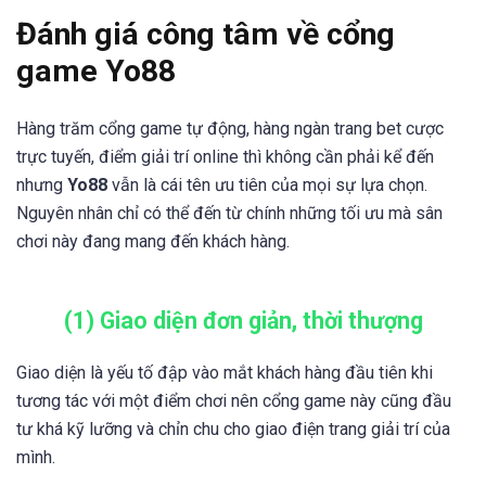
Đánh giá công tâm về cổng
game Yo88
Hàng trăm cổng game tự động, hàng ngàn trang bet cược
trực tuyến, điểm giải trí online thì không cần phải kể đến
nhưng
Yo88
vẫn là cái tên ưu tiên của mọi sự lựa chọn.
Nguyên nhân chỉ có thể đến từ chính những tối ưu mà sân
chơi này đang mang đến khách hàng.
(1) Giao diện đơn giản, thời thượng
Giao diện là yếu tố đập vào mắt khách hàng đầu tiên khi
tương tác với một điểm chơi nên cổng game này cũng đầu
tư khá kỹ lưỡng và chỉn chu cho giao điện trang giải trí của
mình.