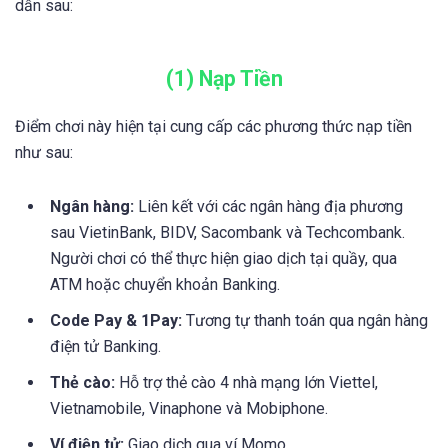
dẫn sau:
(1) Nạp Tiền
Điểm chơi này hiện tại cung cấp các phương thức nạp tiền
như sau:
Ngân hàng:
Liên kết với các ngân hàng địa phương
sau VietinBank, BIDV, Sacombank và Techcombank.
Người chơi có thể thực hiện giao dịch tại quầy, qua
ATM hoặc chuyển khoản Banking.
Code Pay & 1Pay:
Tương tự thanh toán qua ngân hàng
điện tử Banking.
Thẻ cào:
Hỗ trợ thẻ cào 4 nhà mạng lớn Viettel,
Vietnamobile, Vinaphone và Mobiphone.
Ví điện tử:
Giao dịch qua ví Momo.