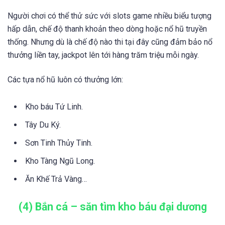
Người chơi có thể thử sức với slots game nhiều biểu tượng
hấp dẫn, chế độ thanh khoản theo dòng hoặc nổ hũ truyền
thống. Nhưng dù là chế độ nào thi tại đây cũng đảm bảo nổ
thưởng liền tay, jackpot lên tới hàng trăm triệu mỗi ngày.
Các tựa nổ hũ luôn có thưởng lớn:
Kho báu Tứ Linh.
Tây Du Ký.
Sơn Tinh Thủy Tinh.
Kho Tàng Ngũ Long.
Ăn Khế Trả Vàng…
(4) Bắn cá – săn tìm kho báu đại dương