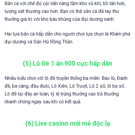
Bắn cá với chế độ cải tiến nâng tầm kho vũ khí, tối tân hơn,
lượng sát thương cao hơn. Bạn có thể săn cá đã tay thu
thưởng giá trị với kho báu khủng của đại dương xanh.
Hai tựa bắn cá hấp dẫn cho người chơi lựa chọn là Khám phá
đại dương và Săn Hũ Rồng Thần.
(5) Lô Đề 1 ăn 900 cực hấp dẫn
Nhiều kiểu chơi với lô đề truyền thống ba miền: Bao lô, Đánh
đề, ba càng, đầu đuôi, Lô Xiên, Lô Trượt, Lô 2 số, lô ba số…
Lô đề tại đây an toàn, tỷ lệ trúng thưởng cao trả thưởng
nhanh chóng ngay sau khi có kết quả.
(6) Live casino mới mẻ độc lạ