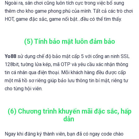
Ngoài ra, sân chơi cũng luôn tích cực trong việc bổ sung
thêm cho kho game phong phú của mình. Tất cả các trò chơi
HOT, game đặc sắc, game nổi bật…đều có thể tìm thấy.
(5) Tính bảo mật luôn đảm bảo
Yo88
sử dụng chế độ bảo mật cấp 5 với cổng an ninh SSL
128bit, tường lửa kép, mã OTP và yêu cầu xác nhận thông
tin cá nhân qua điện thoại. Mỗi khách hàng đều được cấp
một mã hồ sơ riêng giúp bảo lưu thông tin bí mật, riêng tư
cho từng hội viên.
(6) Chương trình khuyến mãi đặc sắc, hấp
dẫn
Ngay khi đăng ký thành viên, bạn đã có ngay code chào