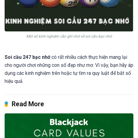
Một số kinh nghiệm cần ghi nhớ về soi cầu bạc nhớ
Soi cầu 247 bạc nhớ
có rất nhiều cách thực hiện mang lại
cho người chơi những con số đẹp như mơ. Vì vậy, bạn hãy áp
dụng các kinh nghiệm trên hoặc tự tìm ra quy luật để bắt số
hiệu quả.
Read More