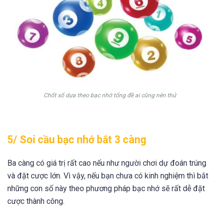
Chốt số dựa theo bạc nhớ tổng đề ai cũng nên thử
5/ Soi cầu bạc nhớ bắt 3 càng
Ba càng có giá trị rất cao nếu như người chơi dự đoán trúng
và đặt cược lớn. Vì vậy, nếu bạn chưa có kinh nghiệm thì bắt
những con số này theo phương pháp bạc nhớ sẽ rất dễ đặt
cược thành công.