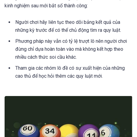
kinh nghiệm sau mới bắt số thành công:
Người chơi hãy liên tục theo dõi bảng kết quả của
những kỳ trước để có thể chủ động tìm ra quy luật.
Phương pháp này vẫn có tỷ lệ trượt lô nên người chơi
đừng chỉ dựa hoàn toàn vào mà không kết hợp theo
nhiều cách thức soi cầu khác.
Tham gia các nhóm lô đề có sự xuất hiện của những
cao thủ để học hỏi thêm các quy luật mới.