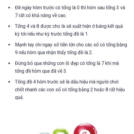
Đề ngày hôm trước có tổng là 0 thì hôm sau tổng 3 và
7 rất có khả năng về cao.
Tổng 4 và 8 được cho là sẽ xuất hiện ở bảng kết quả
kỳ tới nếu như kỳ trước tổng đề là 1.
Mạnh tay chi ngay số tiền lớn cho các số có tổng bằng
9 nếu hôm qua nhận thấy tổng đề là 2.
Đừng bỏ qua những con lô đẹp có tổng là 7 khi mà
tổng đề hôm qua đã về 3.
Tổng đề 4 hôm trước sẽ là dấu hiệu mà người chơi
chốt nhanh các con số có tổng bằng 2 hoặc 8 rất hiệu
quả.