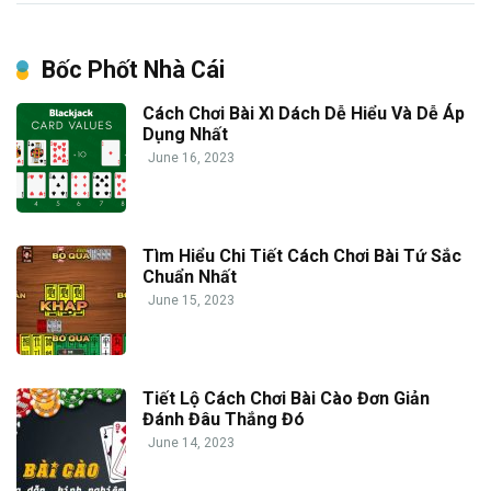
Bốc Phốt Nhà Cái
Cách Chơi Bài Xì Dách Dễ Hiểu Và Dễ Áp
Dụng Nhất
June 16, 2023
Tìm Hiểu Chi Tiết Cách Chơi Bài Tứ Sắc
Chuẩn Nhất
June 15, 2023
Tiết Lộ Cách Chơi Bài Cào Đơn Giản
Đánh Đâu Thắng Đó
June 14, 2023