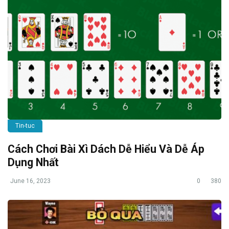
Tin-tuc
Cách Chơi Bài Xì Dách Dễ Hiểu Và Dễ Áp
Dụng Nhất
June 16, 2023
0
380