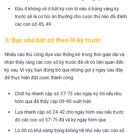
Đầu 4 không về ở bất kỳ con lô nào ở bảng vàng kỳ
trước sẽ là cơ hội ăn thưởng cho cược thủ nào đã đánh
các con số 45, 49.
3/ Bạc nhớ bắt số theo lô kỳ trước
Nhiều cao thủ cũng dựa vào thống kê trong thời gian dài và
nhận thấy rằng các con số kỳ trước đã về có liên quan đến
kỳ sau. Vì vậy, bạn đừng bỏ qua những gợi ý ngay sau đây
để thực hiện đặt cược thành công:
Chốt hạ nhanh cặp số 37-73 vào ngay kỳ tới nếu như
hôm qua đã thấy cặp 09-90 xuất hiện.
Lựa nhanh cặp số 24-42 cho ngày hôm sau nếu trước
đó các con số 57-75 đã về kỳ ngày hôm qua.
Lô 00 có khả năng trúng không hề nhỏ nếu các con số