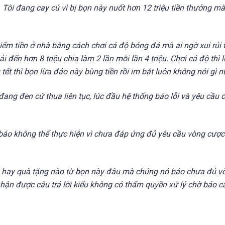
Tôi đang cay cú vì bị bọn này nuốt hơn 12 triệu tiền thưởng m
kiếm tiền ở nhà bằng cách chơi cá độ bóng đá mà ai ngờ xui rủi 
i đến hơn 8 triệu chia làm 2 lần mỗi lần 4 triệu.
Chơi cá độ thì 
 tết thì bọn lừa đảo này bùng tiền rồi im bặt luôn không nói gì 
ì đang đen cứ thua liên tục, lúc đầu hệ thống báo lỗi và yêu cầu 
bị báo không thể thực hiện vì chưa đáp ứng đủ yêu cầu vòng cượ
ng hay quà tặng nào từ bọn này đâu mà chúng nó báo chưa đủ v
nhận được câu trả lời kiểu không có thẩm quyền xử lý chờ báo c