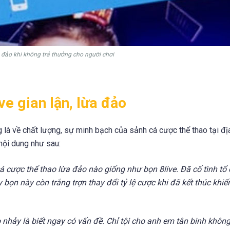
ừa đảo khi không trả thưởng cho người chơi
ve gian lận, lừa đảo
g là về chất lượng, sự minh bạch của sảnh cá cược thể thao tại địa
 nội dung như sau:
cá cược thể thao lừa đảo nào giống như bọn 8live.
Đã cố tình tổ
y bọn này còn trắng trợn thay đổi tỷ lệ cược khi đã kết thúc khi
 nhảy là biết ngay có vấn đề. Chỉ tội cho anh em tân binh không 