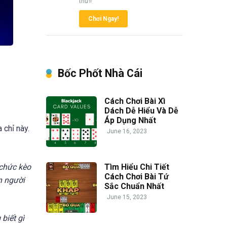
thủ⭐
Chơi Ngay!
Bốc Phốt Nhà Cái
Cách Chơi Bài Xì
Dách Dễ Hiểu Và Dễ
Áp Dụng Nhất
 chỉ này.
June 16, 2023
 chức kèo
Tìm Hiểu Chi Tiết
Cách Chơi Bài Tứ
ến người
Sắc Chuẩn Nhất
June 15, 2023
biết gì