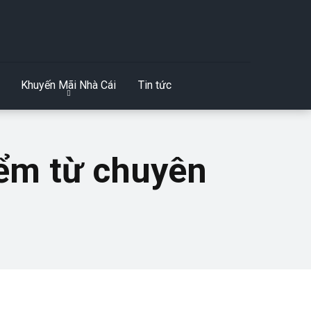
Khuyến Mãi Nhà Cái
Tin tức
iểm từ chuyên