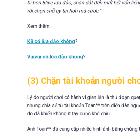
bị bọn 8live lừa đảo, chăn dắt đến mất hết vốn liến
rồi chọn chỗ uy tín hơn mà cược.”
Xem thêm:
K8 có lừa đảo không
?
Vuivui có lừa đảo không
?
(3) Chặn tài khoản người c
Lý do người chơi có hành vi gian lận là thủ đoạn que
nhưng chia sẻ từ tài khoản Toan** trên diễn đàn ngư
do đã khiến không ít tay cược khó chịu.
Anh Toan** đã cung cấp nhiều hình ảnh bằng chứng 