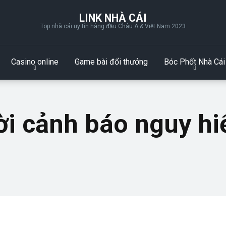
LINK NHÀ CÁI
Top nhà cái uy tín hàng đầu Châu Á & Việt Nam 2023
Casino online
Game bài đổi thưởng
Bóc Phốt Nhà Cái
Lời cảnh báo nguy h