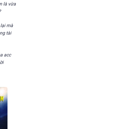
n là vừa
?
 lại mà
ng tài
óa acc
ời