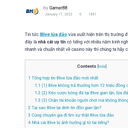
by
Gamer88
January 17, 2022
0
1851
Tin tức
8live lừa đảo
vừa xuất hiện trên thị trường 
đây là
nhà cái uy tín
có tiếng với nhiều năm kinh ng
nhanh và chuẩn nhất về casino này thì chúng ta hãy c
Contents
[
hide
]
1
Tổng hợp tin 8live lừa đảo mới nhất
1.1
(1) 8live không trả thưởng hơn 12 triệu đồng
1.2
(2) Kèo cược bóng đá tại 8live gian lận, lừa đ
1.3
(3) Chặn tài khoản người chơi mà không thôn
2
Tại sao 8live lại dính tin đồn gian lận?
3
Cùng chuyên gia đi tìm sự thật 8live lừa đảo
4
Nhà cái 8live bị ảnh hưởng gì từ tai tiếng?