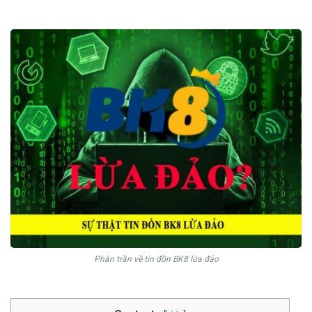
Phân trần về tin đồn BK8 lừa đảo