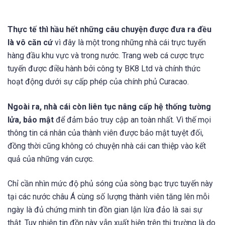
Thực tế thì hầu hết những câu chuyện được đưa ra đều
là vô căn cứ
vì đây là một trong những nhà cái trực tuyến
hàng đầu khu vực và trong nước. Trang web cá cược trực
tuyến được điều hành bởi công ty BK8 Ltd và chính thức
hoạt động dưới sự cấp phép của chính phủ Curacao.
Ngoài ra, nhà cái còn liên tục nâng cấp hệ thống tường
lửa, bảo mật
để đảm bảo truy cập an toàn nhất. Vì thế mọi
thông tin cá nhân của thành viên được bảo mật tuyệt đối,
đồng thời cũng không có chuyện nhà cái can thiệp vào kết
quả của những ván cược.
Chỉ cần nhìn mức độ phủ sóng của sòng bạc trực tuyến này
tại các nước châu Á cùng số lượng thành viên tăng lên mỗi
ngày là đủ chứng minh tin đồn gian lận lừa đảo là sai sự
thật. Tuy nhiên tin đồn này vẫn xuất hiện trên thị trường là do