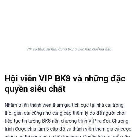
VIP có thực sự hữu dụng trong việc hạn chế lừa đảo
Hội viên VIP BK8 và những đặc
quyền siêu chất
Nhằm tri ân thành viên tham gia tích cực tại nhà cái trong
thời gian dài cũng như cung cấp thêm lý do để người chơi
tiếp tục tin tưởng BK8 nên chương trình VIP ra đời. Chương
trình được chia làm 5 cấp độ và thành viên tham gia cá cược
càng cao thì càng có cơ hội lên hạng. Quyền lợi của mỗi cấp