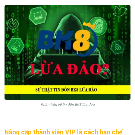
Phân trần về tin đồn BK8 lừa đảo
Nâng cấp thành viên VIP là cách hạn chế