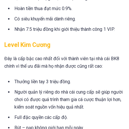
Hoàn tiền thua đạt mức 0.9%.
Có siêu khuyến mãi dành riêng.
Nhận 7.5 triệu đồng khi giới thiệu thành công 1 VIP.
Level Kim Cương
Đây là cấp bậc cao nhất đối với thành viên tại nhà cái BK8
chính vì thế ưu đãi mà họ nhận được cũng rất cao:
Thưởng liền tay 3 triệu đồng.
Người quản lý riêng do nhà cái cung cấp sẽ giúp người
chơi có được quá trình tham gia cá cược thuận lợi hơn,
kiểm soát nguồn vốn hiệu quả nhất.
Full đặc quyền các cấp độ.
Rút – nạp không giới hạn mỗi ngày.