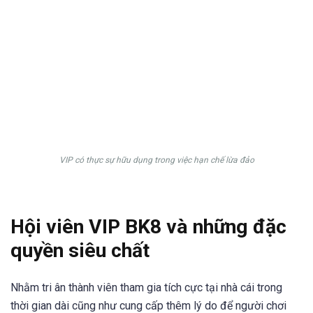
VIP có thực sự hữu dụng trong việc hạn chế lừa đảo
Hội viên VIP BK8 và những đặc
quyền siêu chất
Nhằm tri ân thành viên tham gia tích cực tại nhà cái trong
thời gian dài cũng như cung cấp thêm lý do để người chơi