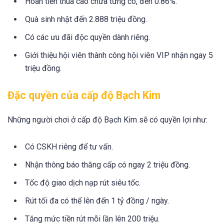
Hoàn tiền thua cao chưa từng có, đến 0.86%.
Quà sinh nhật đến 2.888 triệu đồng.
Có các ưu đãi độc quyền dành riêng.
Giới thiệu hội viên thành công hội viên VIP nhận ngay 5
triệu đồng.
Đặc quyền của cấp độ Bạch Kim
Những người chơi ở cấp độ Bạch Kim sẽ có quyền lợi như:
Có CSKH riêng để tư vấn.
Nhận thông báo thăng cấp có ngay 2 triệu đồng.
Tốc độ giao dịch nạp rút siêu tốc.
Rút tối đa có thể lên đến 1 tỷ đồng / ngày.
Tăng mức tiền rút mỗi lần lên 200 triệu.