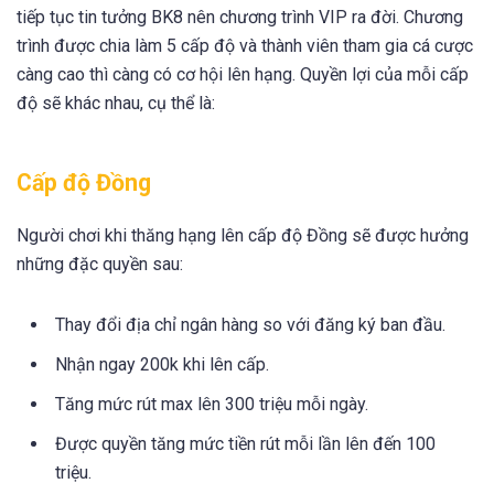
tiếp tục tin tưởng BK8 nên chương trình VIP ra đời. Chương
trình được chia làm 5 cấp độ và thành viên tham gia cá cược
càng cao thì càng có cơ hội lên hạng. Quyền lợi của mỗi cấp
độ sẽ khác nhau, cụ thể là:
Cấp độ Đồng
Người chơi khi thăng hạng lên cấp độ Đồng sẽ được hưởng
những đặc quyền sau:
Thay đổi địa chỉ ngân hàng so với đăng ký ban đầu.
Nhận ngay 200k khi lên cấp.
Tăng mức rút max lên 300 triệu mỗi ngày.
Được quyền tăng mức tiền rút mỗi lần lên đến 100
triệu.