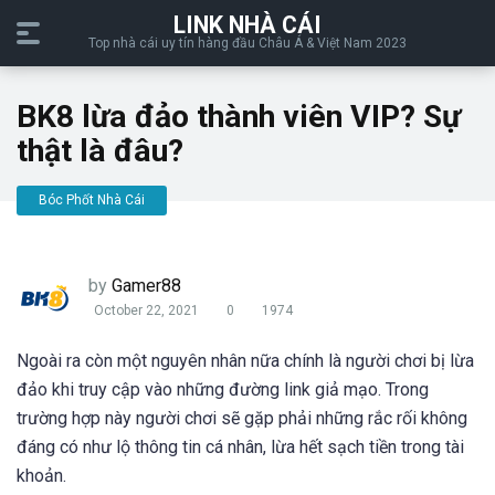
LINK NHÀ CÁI
Top nhà cái uy tín hàng đầu Châu Á & Việt Nam 2023
BK8 lừa đảo thành viên VIP? Sự
thật là đâu?
Bóc Phốt Nhà Cái
by
Gamer88
October 22, 2021
0
1974
Ngoài ra còn một nguyên nhân nữa chính là người chơi bị lừa
đảo khi truy cập vào những đường link giả mạo. Trong
trường hợp này người chơi sẽ gặp phải những rắc rối không
đáng có như lộ thông tin cá nhân, lừa hết sạch tiền trong tài
khoản.