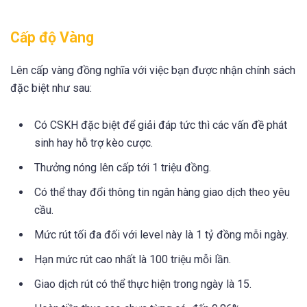
Cấp độ Vàng
Lên cấp vàng đồng nghĩa với việc bạn được nhận chính sách
đặc biệt như sau:
Có CSKH đặc biệt để giải đáp tức thì các vấn đề phát
sinh hay hỗ trợ kèo cược.
Thưởng nóng lên cấp tới 1 triệu đồng.
Có thể thay đổi thông tin ngân hàng giao dịch theo yêu
cầu.
Mức rút tối đa đối với level này là 1 tỷ đồng mỗi ngày.
Hạn mức rút cao nhất là 100 triệu mỗi lần.
Giao dịch rút có thể thực hiện trong ngày là 15.