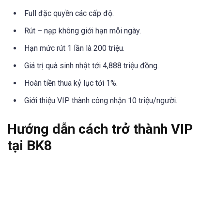
Full đặc quyền các cấp độ.
Rút – nạp không giới hạn mỗi ngày.
Hạn mức rút 1 lần là 200 triệu.
Giá trị quà sinh nhật tới 4,888 triệu đồng.
Hoàn tiền thua kỷ lục tới 1%.
Giới thiệu VIP thành công nhận 10 triệu/người.
Hướng dẫn cách trở thành VIP
tại BK8