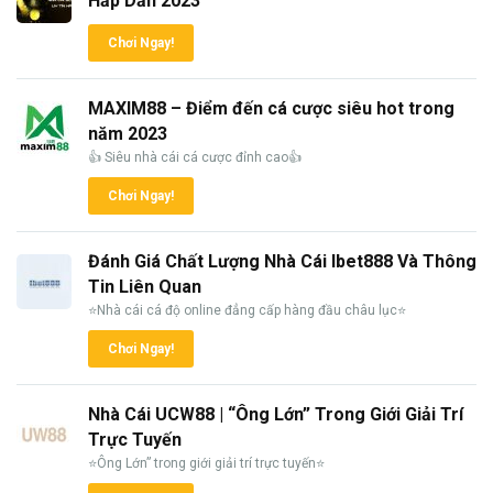
Hấp Dẫn 2023
Chơi Ngay!
MAXIM88 – Điểm đến cá cược siêu hot trong
năm 2023
👍 Siêu nhà cái cá cược đỉnh cao👍
Chơi Ngay!
Đánh Giá Chất Lượng Nhà Cái Ibet888 Và Thông
Tin Liên Quan
⭐Nhà cái cá độ online đẳng cấp hàng đầu châu lục⭐
Chơi Ngay!
Nhà Cái UCW88 | “Ông Lớn” Trong Giới Giải Trí
Trực Tuyến
⭐Ông Lớn” trong giới giải trí trực tuyến⭐