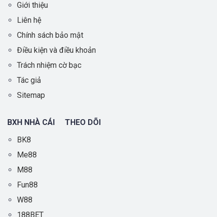
Giới thiệu
Liên hệ
Chính sách bảo mật
Điều kiện và điều khoản
Trách nhiệm cờ bạc
Tác giả
Sitemap
BXH NHÀ CÁI
THEO DÕI
BK8
Me88
M88
Fun88
W88
188BET