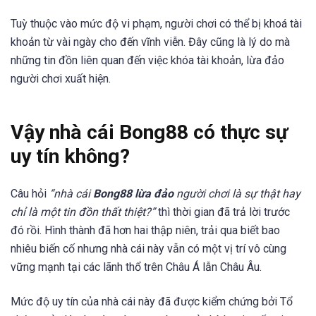
Tuỳ thuộc vào mức độ vi phạm, người chơi có thể bị khoá tài
khoản từ vài ngày cho đến vĩnh viễn. Đây cũng là lý do mà
những tin đồn liên quan đến việc khóa tài khoản, lừa đảo
người chơi xuất hiện.
Vậy nhà cái Bong88 có thực sự
uy tín không?
Câu hỏi
“nhà cái
Bong88 lừa đảo
người chơi là sự thật hay
chỉ là một tin đồn thất thiệt?”
thì thời gian đã trả lời trước
đó rồi. Hình thành đã hơn hai thập niên, trải qua biết bao
nhiêu biến cố nhưng nhà cái này vẫn có một vị trí vô cùng
vững mạnh tại các lãnh thổ trên Châu Á lẫn Châu Âu.
Mức độ uy tín của nhà cái này đã được kiểm chứng bởi Tổ