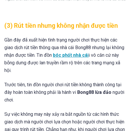
(3) Rút tiền nhưng không nhận được tiền
Gần đây đã xuất hiện tình trạng người chơi thực hiện các
giao dịch rút tiền thông qua nhà cái Bong88 nhưng lại không
nhận được tiền. Tin đồn
bóc phốt nhà cái
i vô căn cứ này
bỗng dưng được lan truyền rầm rộ trên các trang mạng xã
hội.
Trước tiên, tin đồn người chơi rút tiền không thành công tại
đây hoàn toàn không phải là hành vi
Bong88 lừa đảo
người
chơi.
Sự việc không may này xảy ra bắt nguồn từ các hình thức
giao dịch mà người chơi lựa chọn hoặc người chơi thực hiện
sai quy trình rút tiền. Chẳng hạn như, khi người chơi lựa chọn