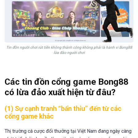
Tin đồn người chơi rút tiền không thành công không phải là hành vi Bong88
lừa đảo người chơi
Các tin đồn cổng game Bong88
có lừa đảo xuất hiện từ đâu?
(1) Sự cạnh tranh “bẩn thỉu” đến từ các
cổng game khác
Thị trường cá cược đổi thưởng tại Việt Nam đang ngày càng