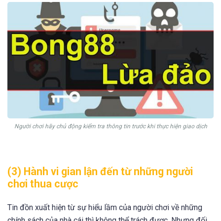
Người chơi hãy chủ động kiểm tra thông tin trước khi thực hiện giao dịch
(3) Hành vi gian lận đến từ những người
chơi thua cược
Tin đồn xuất hiện từ sự hiểu lầm của người chơi về những
chính sách của nhà cái thì không thể trách được. Nhưng đối