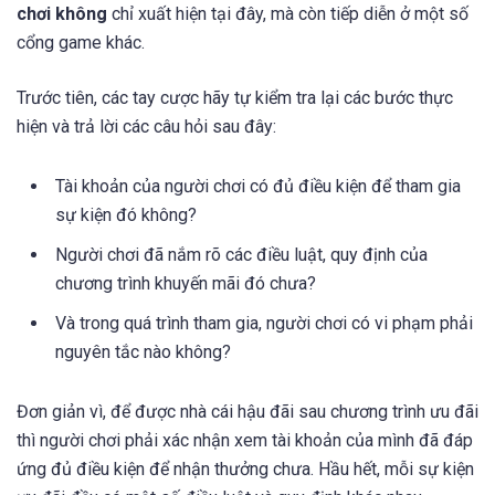
chơi không
chỉ xuất hiện tại đây, mà còn tiếp diễn ở một số
cổng game khác.
Trước tiên, các tay cược hãy tự kiểm tra lại các bước thực
hiện và trả lời các câu hỏi sau đây:
Tài khoản của người chơi có đủ điều kiện để tham gia
sự kiện đó không?
Người chơi đã nắm rõ các điều luật, quy định của
chương trình khuyến mãi đó chưa?
Và trong quá trình tham gia, người chơi có vi phạm phải
nguyên tắc nào không?
Đơn giản vì, để được nhà cái hậu đãi sau chương trình ưu đãi
thì người chơi phải xác nhận xem tài khoản của mình đã đáp
ứng đủ điều kiện để nhận thưởng chưa. Hầu hết, mỗi sự kiện