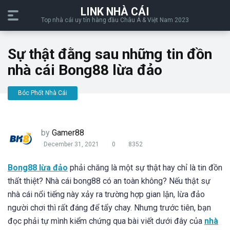
LINK NHÀ CÁI
Top nhà cái uy tín hàng đầu Châu Á & Việt Nam 2023
Sự thật đằng sau những tin đồn
nhà cái Bong88 lừa đảo
Bóc Phốt Nhà Cái
by
Gamer88
December 31, 2021
0
8352
Bong88 lừa đảo
phải chăng là một sự thật hay chỉ là tin đồn
thất thiệt? Nhà cái bong88 có an toàn không? Nếu thật sự
nhà cái nổi tiếng này xảy ra trường hợp gian lận, lừa đảo
người chơi thì rất đáng để tẩy chay. Nhưng trước tiên, bạn
đọc phải tự mình kiểm chứng qua bài viết dưới đây của
nhà