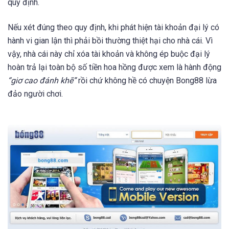
quy định.
Nếu xét đúng theo quy định, khi phát hiện tài khoản đại lý có
hành vi gian lận thì phải bồi thường thiệt hại cho nhà cái. Vì
vậy, nhà cái này chỉ xóa tài khoản và không ép buộc đại lý
hoàn trả lại toàn bộ số tiền hoa hồng được xem là hành động
“giơ cao đánh khẽ”
rồi chứ không hề có chuyện Bong88 lừa
đảo người chơi.