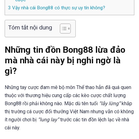
3
Vậy nhà cái Bong88 có thực sự uy tín không?
Tóm tắt nội dung
Những tin đồn
Bong88
lừa đảo
mà nhà cái này bị nghi ngờ là
gì?
Những tay cược đam mê bộ môn Thể thao hẳn đã quá quen
thuộc với thương hiệu cung cấp các kèo cược chất lượng
Bong88 rồi phải không nào. Mặc dù tên tuổi
“lẫy lừng”
khắp
thị trường cá cược đổi thưởng Việt Nam nhưng vẫn có không
ít người chơi bị
“lung lay”
trước các tin đồn lệch lạc về nhà
cái này.