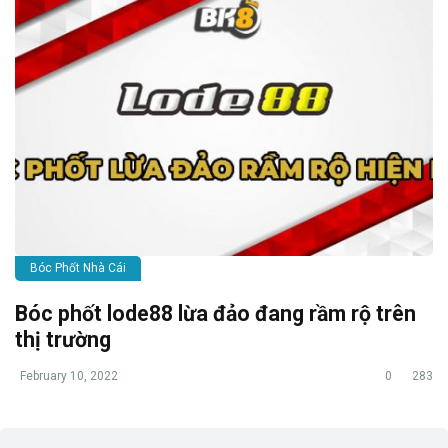
Bóc Phốt Nhà Cái
Bóc phốt lode88 lừa đảo đang rầm rộ trên
thị trường
February 10, 2022
0
283