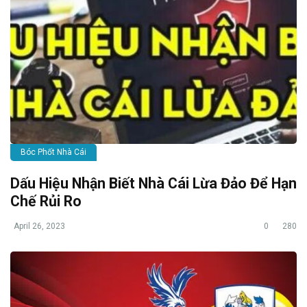
Bóc Phốt Nhà Cái
Dấu Hiệu Nhận Biết Nhà Cái Lừa Đảo Để Hạn
Chế Rủi Ro
April 26, 2023
0
280