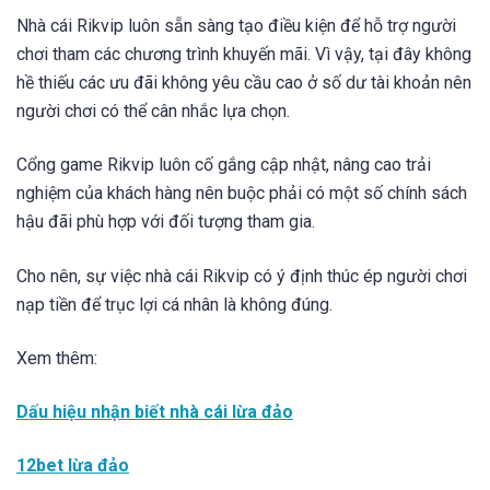
Nhà cái Rikvip luôn sẵn sàng tạo điều kiện để hỗ trợ người
chơi tham các chương trình khuyến mãi. Vì vậy, tại đây không
hề thiếu các ưu đãi không yêu cầu cao ở số dư tài khoản nên
người chơi có thể cân nhắc lựa chọn.
Cổng game Rikvip luôn cố gắng cập nhật, nâng cao trải
nghiệm của khách hàng nên buộc phải có một số chính sách
hậu đãi phù hợp với đối tượng tham gia.
Cho nên, sự việc nhà cái Rikvip có ý định thúc ép người chơi
nạp tiền để trục lợi cá nhân là không đúng.
Xem thêm:
Dấu hiệu nhận biết nhà cái lừa đảo
12bet lừa đảo