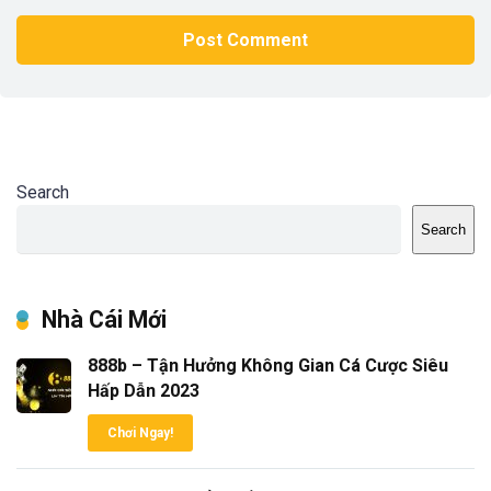
Search
Search
Nhà Cái Mới
888b – Tận Hưởng Không Gian Cá Cược Siêu
Hấp Dẫn 2023
Chơi Ngay!