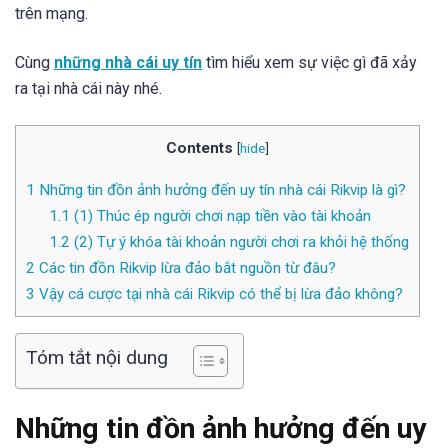
trên mạng.
Cùng
những nhà cái uy tín
tìm hiểu xem sự việc gì đã xảy
ra tại nhà cái này nhé.
Contents
[
hide
]
1
Những tin đồn ảnh hưởng đến uy tín nhà cái Rikvip là gì?
1.1
(1) Thúc ép người chơi nạp tiền vào tài khoản
1.2
(2) Tự ý khóa tài khoản người chơi ra khỏi hệ thống
2
Các tin đồn Rikvip lừa đảo bắt nguồn từ đâu?
3
Vậy cá cược tại nhà cái Rikvip có thể bị lừa đảo không?
Tóm tắt nội dung
Những tin đồn ảnh hưởng đến uy