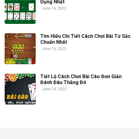
Dụng Nhất
June 16, 2023
Tìm Hiểu Chi Tiết Cách Chơi Bài Tứ Sắc
Chuẩn Nhất
June 15, 2023
Tiết Lộ Cách Chơi Bài Cào Đơn Giản
Đánh Đâu Thắng Đó
June 14, 2023