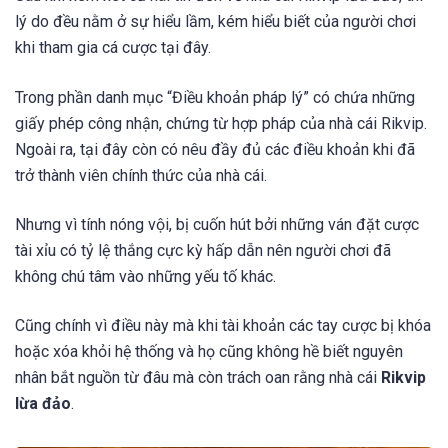
lý do đều nằm ở sự hiểu lầm, kém hiểu biết của người chơi
khi tham gia cá cược tại đây.
Trong phần danh mục “Điều khoản pháp lý” có chứa những
giấy phép công nhận, chứng từ hợp pháp của nhà cái Rikvip.
Ngoài ra, tại đây còn có nêu đầy đủ các điều khoản khi đã
trở thành viên chính thức của nhà cái.
Nhưng vì tính nóng vội, bị cuốn hút bởi những ván đặt cược
tài xỉu có tỷ lệ thắng cực kỳ hấp dẫn nên người chơi đã
không chú tâm vào những yếu tố khác.
Cũng chính vì điều này mà khi tài khoản các tay cược bị khóa
hoặc xóa khỏi hệ thống và họ cũng không hề biết nguyên
nhân bắt nguồn từ đâu mà còn trách oan rằng nhà cái
Rikvip
lừa đảo
.