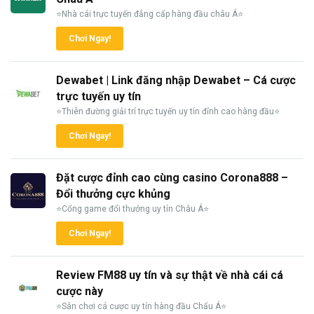
⭐Nhà cái trực tuyến đẳng cấp hàng đầu châu Á⭐
Chơi Ngay!
Dewabet | Link đăng nhập Dewabet – Cá cược
trực tuyến uy tín
⭐Thiên đường giải trí trực tuyến uy tín đỉnh cao hàng đầu⭐
Chơi Ngay!
Đặt cược đỉnh cao cùng casino Corona888 –
Đổi thưởng cực khủng
⭐Cổng game đổi thưởng uy tín Châu Á⭐
Chơi Ngay!
Review FM88 uy tín và sự thật về nhà cái cá
cược này
⭐Sân chơi cá cược uy tín hàng đầu Chấu Á⭐