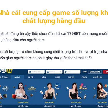
Nhà cái cung cấp game số lượng k
chất lượng hàng đầu
hà cái đáng tin cậy thôi chưa đủ, nhà cái
179BET
còn mong muốn
 vụ hàng đầu cho người chơi.
a số lượng trò chơi khủng cùng chất lượng trò chơi vượt trội, nhà 
n giúp người chơi có phút giây thư giãn thoải mái nhất.