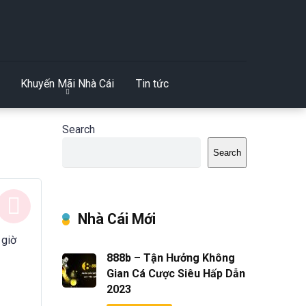
Khuyến Mãi Nhà Cái
Tin tức
Search
Search
Nhà Cái Mới
 giờ
888b – Tận Hưởng Không
Gian Cá Cược Siêu Hấp Dẫn
2023