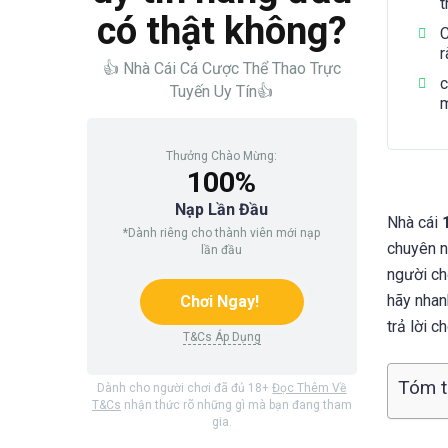
t
có thật không?
C
r
👍 Nhà Cái Cá Cược Thể Thao Trực
c
Tuyến Uy Tín👍
m
Thưởng Chào Mừng:
100%
Nạp Lần Đầu
Nhà cái
*Dành riêng cho thành viên mới nạp
chuyên n
lần đầu
người ch
hãy nhan
Chơi Ngay!
trả lời c
T&Cs Áp Dụng
Tóm t
Dành cho người chơi đã đủ 18+
Đọc Thêm Về
T&Cs
nhận thức rõ những gì mà bạn đang tham
gia.