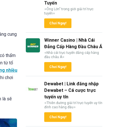
Tuyến
⭐Ông Lớn” trong giới giải trí trực
tuyến⭐
Chơi Ngay!
năng cung
Winner Casino | Nhà Cái
Đẳng Cấp Hàng Đầu Châu Á
⭐Nhà cái trực tuyến đẳng cấp hàng
 có thẩm
đầu châu Á⭐
n từ tổ
Chơi Ngay!
ởng nhiều
hi chơi
Dewabet | Link đăng nhập
Dewabet – Cá cược trực
tuyến uy tín
 là sẽ
⭐Thiên đường giải trí trực tuyến uy tín
đỉnh cao hàng đầu⭐
Chơi Ngay!