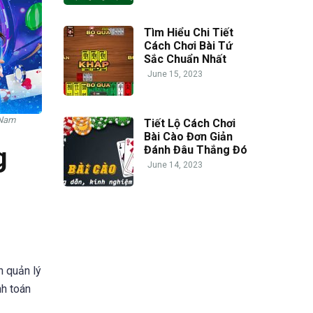
Tìm Hiểu Chi Tiết
Cách Chơi Bài Tứ
Sắc Chuẩn Nhất
June 15, 2023
t Nam
Tiết Lộ Cách Chơi
Bài Cào Đơn Giản
g
Đánh Đâu Thắng Đó
June 14, 2023
n quản lý
nh toán