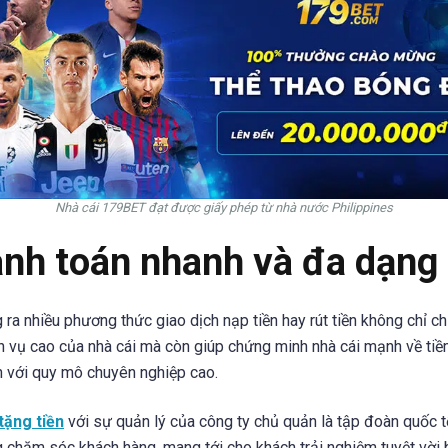
Nhà cái 179BET đạt được giấy phép từ nhà nước Philippines
nh toán nhanh và đa dạng
g ra nhiều phương thức giao dịch nạp tiền hay rút tiền không chỉ c
h vụ cao của nhà cái mà còn giúp chứng minh nhà cái mạnh về tiề
ển với quy mô chuyên nghiệp cao.
tặng tiền
với sự quản lý của công ty chủ quản là tập đoàn quốc t
g chăm sóc khách hàng, mang tới cho khách trải nghiệm tuyệt vời