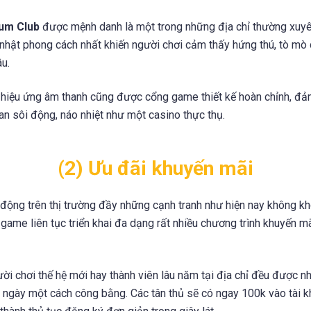
um Club
được mệnh danh là một trong những địa chỉ thường xuyê
 nhật phong cách nhất khiến người chơi cảm thấy hứng thú, tò mò
âu.
 hiệu ứng âm thanh cũng được cổng game thiết kế hoàn chỉnh, đ
an sôi động, náo nhiệt như một casino thực thụ.
(2) Ưu đãi khuyến mãi
 động trên thị trường đầy những cạnh tranh như hiện nay không kh
 game liên tục triển khai đa dạng rất nhiều chương trình khuyến m
ười chơi thế hệ mới hay thành viên lâu năm tại địa chỉ đều được n
 ngày một cách công bằng. Các tân thủ sẽ có ngay 100k vào tài 