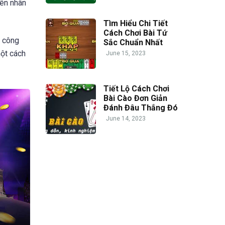
yên nhân
Tìm Hiểu Chi Tiết
Cách Chơi Bài Tứ
h công
Sắc Chuẩn Nhất
một cách
June 15, 2023
Tiết Lộ Cách Chơi
Bài Cào Đơn Giản
Đánh Đâu Thắng Đó
June 14, 2023