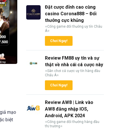
Đặt cược đỉnh cao cùng
casino Corona888 – Đổi
thưởng cực khủng
⭐Cổng game đổi thưởng uy tín Châu
Á⭐
Chơi Ngay!
Review FM88 uy tín và sự
thật về nhà cái cá cược này
⭐Sân chơi cá cược uy tín hàng đầu
Chấu Á⭐
Chơi Ngay!
Review AW8 | Link vào
AW8 đăng nhập IOS,
 giả mạo
Android, APK 2024
ặc biệt
⭐Cổng game đổi thưởng hàng đầu
thị trường⭐