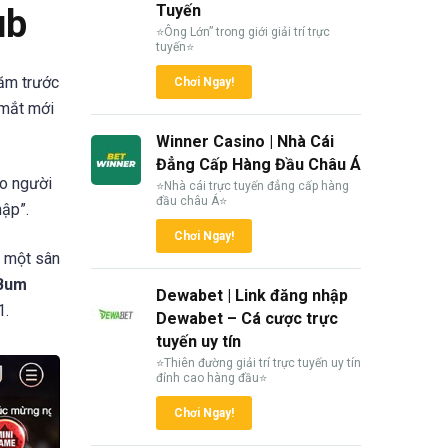
Tuyến
ub
⭐Ông Lớn” trong giới giải trí trực
tuyến⭐
năm trước
Chơi Ngay!
 mắt mới
Winner Casino | Nhà Cái
Đẳng Cấp Hàng Đầu Châu Á
ho người
⭐Nhà cái trực tuyến đẳng cấp hàng
đầu châu Á⭐
hập”.
Chơi Ngay!
à một sân
Bum
Dewabet | Link đăng nhập
 1.
Dewabet – Cá cược trực
tuyến uy tín
⭐Thiên đường giải trí trực tuyến uy tín
đỉnh cao hàng đầu⭐
Chơi Ngay!