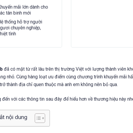
huyến mãi lớn dành cho
ác tân binh mới
ệ thống hỗ trợ người
gươi chuyên nghiệp,
hiệt tình
ub
đã có mặt từ rất lâu trên thị trường Việt với lượng thành viên k
ng nhỏ. Cùng hàng loạt ưu điểm cùng chương trình khuyến mãi h
trở thành địa chỉ quen thuộc mà anh em không nên bỏ qua.
 đến với các thông tin sau đây để hiểu hơn về thương hiệu này nh
ắt nội dung