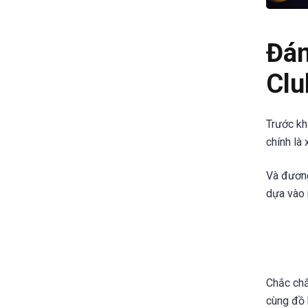
Đán
Cl
Trước kh
chính là 
Và đương
dựa vào 
Chắc chắ
cùng đồ 