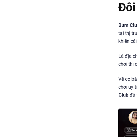
Đôi
Bum Cl
tại thị 
khiến cái
Là địa c
chơi thi
Về cơ bả
chơi uy 
Club
đã 