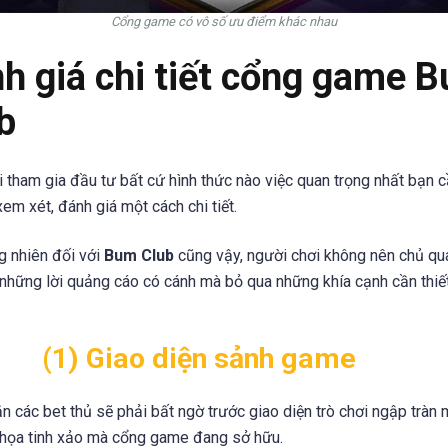
Cổng game có vô số ưu điểm khác nhau
h giá chi tiết cổng game 
ub
i tham gia đầu tư bất cứ hình thức nào việc quan trọng nhất bạn 
xem xét, đánh giá một cách chi tiết.
 nhiên đối với
Bum Club
cũng vậy, người chơi không nên chủ qua
những lời quảng cáo có cánh mà bỏ qua những khía cạnh cần thiế
(1) Giao diện sảnh game
n các bet thủ sẽ phải bất ngờ trước giao diện trò chơi ngập tràn
họa tinh xảo mà cổng game đang sở hữu.