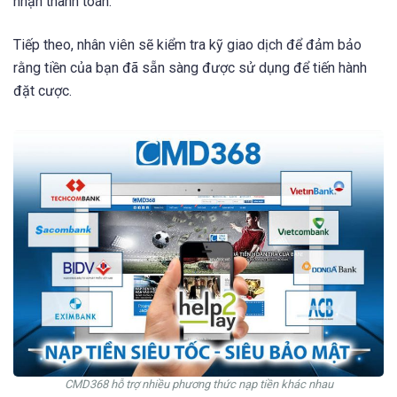
nhận thành toán.
Tiếp theo, nhân viên sẽ kiểm tra kỹ giao dịch để đảm bảo
rằng tiền của bạn đã sẵn sàng được sử dụng để tiến hành
đặt cược.
CMD368 hỗ trợ nhiều phương thức nạp tiền khác nhau