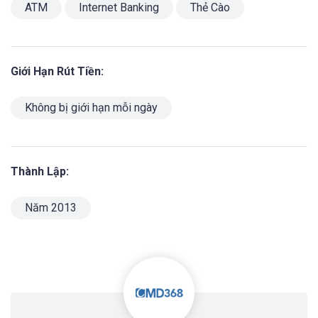
ATM
Internet Banking
Thẻ Cào
Giới Hạn Rút Tiền:
Không bị giới hạn mỗi ngày
Thành Lập:
Năm 2013