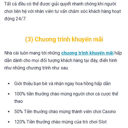
Tất cả đều có thể được giải quyết nhanh chóng khi người
chơi liên hệ với nhân viên tư vấn chăm sóc khách hàng hoạt
động 24/7.
(3) Chương trình khuyến mãi
Nhà cái luôn mang tới những
chương trình khuyến mãi
hấp
dẫn dành cho mọi đối tượng khách hàng tại đây, điển hình
như những chương trình như sau:
Giới thiệu bạn bè và nhận ngay hoa hồng hấp dẫn
100% tiền thưởng chào mừng người chơi cá cược thể
thao
50% Tiền thưởng chào mừng thành viên chơi Casino
120% Tiền thưởng chào mừng của trò chơi Slot