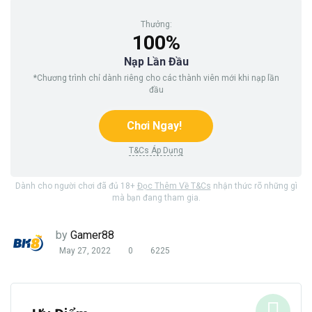
Thưởng:
100%
Nạp Lần Đầu
*Chương trình chỉ dành riêng cho các thành viên mới khi nạp lần
đầu
Chơi Ngay!
T&Cs Áp Dụng
Dành cho người chơi đã đủ 18+
Đọc Thêm Về T&Cs
nhận thức rõ những gì
mà bạn đang tham gia.
by
Gamer88
May 27, 2022
0
6225