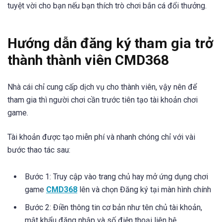
tuyệt vời cho bạn nếu bạn thích trò chơi bắn cá đổi thưởng.
Hướng dẫn đăng ký tham gia trở
thành thành viên CMD368
Nhà cái chỉ cung cấp dịch vụ cho thành viên, vậy nên để
tham gia thì người chơi cần trước tiên tạo tài khoản chơi
game.
Tài khoản được tạo miễn phí và nhanh chóng chỉ với vài
bước thao tác sau:
Bước 1: Truy cập vào trang chủ hay mở ứng dụng chơi
game
CMD368
lên và chọn Đăng ký tại màn hình chính
Bước 2: Điền thông tin cơ bản như tên chủ tài khoản,
mật khẩu đăng nhập và số điện thoại liên hệ