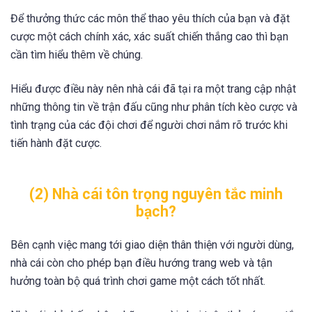
Để thưởng thức các môn thể thao yêu thích của bạn và đặt
cược một cách chính xác, xác suất chiến thắng cao thì bạn
cần tìm hiểu thêm về chúng.
Hiểu được điều này nên nhà cái đã tại ra một trang cập nhật
những thông tin về trận đấu cũng như phân tích kèo cược và
tình trạng của các đội chơi để người chơi nắm rõ trước khi
tiến hành đặt cược.
(2) Nhà cái tôn trọng nguyên tắc minh
bạch?
Bên cạnh việc mang tới giao diện thân thiện với người dùng,
nhà cái còn cho phép bạn điều hướng trang web và tận
hưởng toàn bộ quá trình chơi game một cách tốt nhất.