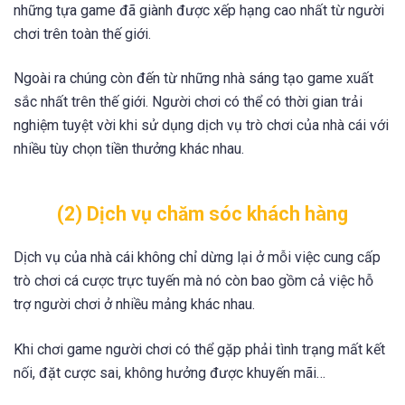
những tựa game đã giành được xếp hạng cao nhất từ người
chơi trên toàn thế giới.
Ngoài ra chúng còn đến từ những nhà sáng tạo game xuất
sắc nhất trên thế giới. Người chơi có thể có thời gian trải
nghiệm tuyệt vời khi sử dụng dịch vụ trò chơi của nhà cái với
nhiều tùy chọn tiền thưởng khác nhau.
(2) Dịch vụ chăm sóc khách hàng
Dịch vụ của nhà cái không chỉ dừng lại ở mỗi việc cung cấp
trò chơi cá cược trực tuyến mà nó còn bao gồm cả việc hỗ
trợ người chơi ở nhiều mảng khác nhau.
Khi chơi game người chơi có thể gặp phải tình trạng mất kết
nối, đặt cược sai, không hưởng được khuyến mãi…