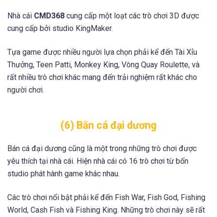
Nhà cái
CMD368
cung cấp một loạt các trò chơi 3D được
cung cấp bởi studio KingMaker.
Tựa game được nhiều người lựa chọn phải kể đến Tài Xỉu
Thưởng, Teen Patti, Monkey King, Vòng Quay Roulette, và
rất nhiều trò chơi khác mang đến trải nghiệm rất khác cho
người chơi.
(6) Bắn cá đại dương
Bán cá đại dương cũng là một trong những trò chơi được
yêu thích tại nhà cái. Hiện nhà cái có 16 trò chơi từ bốn
studio phát hành game khác nhau.
Các trò chơi nổi bật phải kể đến Fish War, Fish God, Fishing
World, Cash Fish và Fishing King. Những trò chơi này sẽ rất