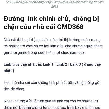
CMD368 có giấy phép đăng ký tại Campuchia và được thành lập từ năm
2013
Đường link chính chủ, không bị
chặn của nhà cái CMD368
Nhà cái đã hoạt động nhiều năm tại thị trường quốc, mang
tới những trò chơi và cơ hội làm giàu cho những người tham
gia chơi game trong suốt hơn một chục năm qua.
Link truy cập nhà cái:
Link 1 | Link 2 | Link 3 ( đang cập
nhật )
Hơn thế, nhà cái còn không tính phí rút tiền và hệ thống gửi
tiền dễ dàng.
Ngoài những điều ở trên qua thì nhà cái còn có những ưu
điểm nổi bật mà chúng tôi sẽ tiếp tục trình bày ở phần sau.