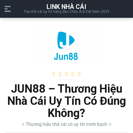
LINK NHÀ CÁI
Top nhà cái uy tín hàng đầu Châu Á & Việt Nam 2023
JUN88 – Thương Hiệu
Nhà Cái Uy Tín Có Đúng
Không?
⭐ Thương hiệu nhà cái có uy tín minh bạch ⭐