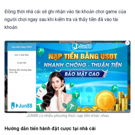
Đồng thời nhà cái sẽ ghi nhận vào tài khoản chơi game của
người chơi ngay sau khi kiểm tra và thấy tiền đã vào tài
khoản.
JUN88 có nhiều phương thức nạp tiền khác nhau
Hướng dẫn tiến hành đặt cược tại nhà cái