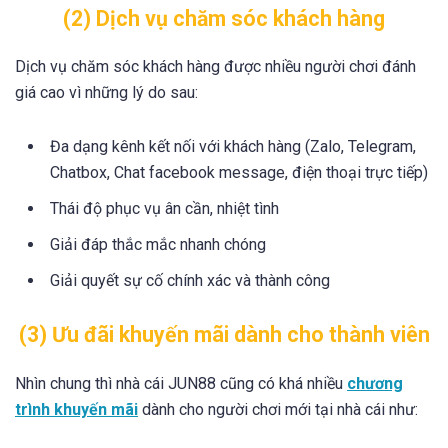
(2) Dịch vụ chăm sóc khách hàng
Dịch vụ chăm sóc khách hàng được nhiều người chơi đánh
giá cao vì những lý do sau:
Đa dạng kênh kết nối với khách hàng (Zalo, Telegram,
Chatbox, Chat facebook message, điện thoại trực tiếp)
Thái độ phục vụ ân cần, nhiệt tình
Giải đáp thắc mắc nhanh chóng
Giải quyết sự cố chính xác và thành công
(3) Ưu đãi khuyến mãi dành cho thành viên
Nhìn chung thì nhà cái JUN88 cũng có khá nhiều
chương
trình khuyến mãi
dành cho người chơi mới tại nhà cái như: