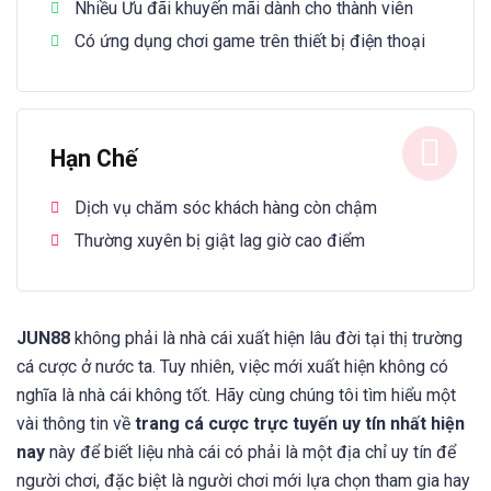
Nhiều Ưu đãi khuyến mãi dành cho thành viên
Có ứng dụng chơi game trên thiết bị điện thoại
Hạn Chế
Dịch vụ chăm sóc khách hàng còn chậm
Thường xuyên bị giật lag giờ cao điểm
JUN88
không phải là nhà cái xuất hiện lâu đời tại thị trường
cá cược ở nước ta. Tuy nhiên, việc mới xuất hiện không có
nghĩa là nhà cái không tốt. Hãy cùng chúng tôi tìm hiểu một
vài thông tin về
trang cá cược trực tuyến uy tín nhất hiện
nay
này để biết liệu nhà cái có phải là một địa chỉ uy tín để
người chơi, đặc biệt là người chơi mới lựa chọn tham gia hay