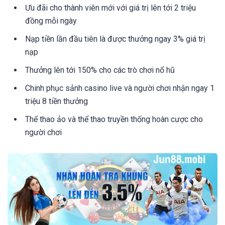
Ưu đãi cho thành viên mới với giá trị lên tới 2 triệu
đồng mỗi ngày
Nạp tiền lần đầu tiên là được thưởng ngay 3% giá trị
nạp
Thưởng lên tới 150% cho các trò chơi nổ hũ
Chinh phục sảnh casino live và người chơi nhận ngay 1
triệu 8 tiền thưởng
Thể thao ảo và thể thao truyền thống hoàn cược cho
người chơi