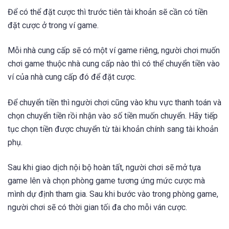
Để có thể đặt cược thì trước tiên tài khoản sẽ cần có tiền
đặt cược ở trong ví game.
Mỗi nhà cung cấp sẽ có một ví game riêng, người chơi muốn
chơi game thuộc nhà cung cấp nào thì có thể chuyển tiền vào
ví của nhà cung cấp đó để đặt cược.
Để chuyển tiền thì người chơi cũng vào khu vực thanh toán và
chọn chuyển tiền rồi nhận vào số tiền muốn chuyển. Hãy tiếp
tục chọn tiền được chuyển từ tài khoản chính sang tài khoản
phụ.
Sau khi giao dịch nội bộ hoàn tất, người chơi sẽ mở tựa
game lên và chọn phòng game tương ứng mức cược mà
mình dự định tham gia. Sau khi bước vào trong phòng game,
người chơi sẽ có thời gian tối đa cho mỗi ván cược.