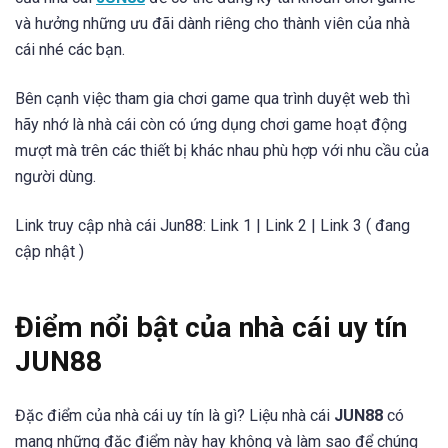
và hưởng những ưu đãi dành riêng cho thành viên của nhà
cái nhé các bạn.
Bên cạnh việc tham gia chơi game qua trình duyệt web thì
hãy nhớ là nhà cái còn có ứng dụng chơi game hoạt động
mượt mà trên các thiết bị khác nhau phù hợp với nhu cầu của
người dùng.
Link truy cập nhà cái Jun88:
Link 1 | Link 2 | Link 3 ( đang
cập nhật )
Điểm nổi bật của nhà cái uy tín
JUN88
Đặc điểm của nhà cái uy tín là gì? Liệu nhà cái
JUN88
có
mang những đặc điểm này hay không và làm sao để chúng