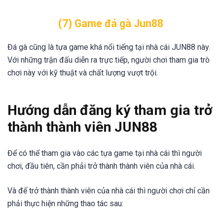
(7) Game đá gà Jun88
Đá gà cũng là tựa game khá nổi tiếng tại nhà cái JUN88 này.
Với những trận đấu diễn ra trực tiếp, người chơi tham gia trò
chơi này với kỹ thuật và chất lượng vượt trội.
Hướng dẫn đăng ký tham gia trở
thành thành viên JUN88
Để có thể tham gia vào các tựa game tại nhà cái thì người
chơi, đầu tiên, cần phải trở thành thành viên của nhà cái.
Và để trở thành thành viên của nhà cái thì người chơi chỉ cần
phải thực hiện những thao tác sau: