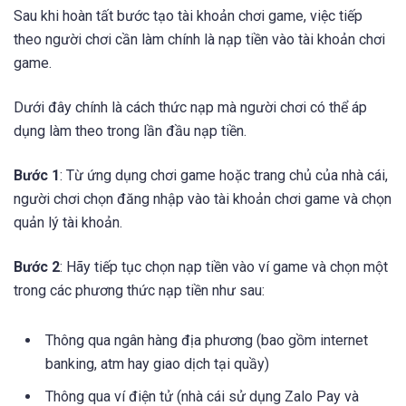
Sau khi hoàn tất bước tạo tài khoản chơi game, việc tiếp
theo người chơi cần làm chính là nạp tiền vào tài khoản chơi
game.
Dưới đây chính là cách thức nạp mà người chơi có thể áp
dụng làm theo trong lần đầu nạp tiền.
Bước 1
: Từ ứng dụng chơi game hoặc trang chủ của nhà cái,
người chơi chọn đăng nhập vào tài khoản chơi game và chọn
quản lý tài khoản.
Bước 2
: Hãy tiếp tục chọn nạp tiền vào ví game và chọn một
trong các phương thức nạp tiền như sau:
Thông qua ngân hàng địa phương (bao gồm internet
banking, atm hay giao dịch tại quầy)
Thông qua ví điện tử (nhà cái sử dụng Zalo Pay và