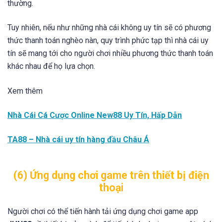
thường.
Tuy nhiên, nếu như những nhà cái không uy tín sẽ có phương
thức thanh toán nghèo nàn, quy trình phức tạp thì nhà cái uy
tín sẽ mang tới cho người chơi nhiều phương thức thanh toán
khác nhau để họ lựa chọn.
Xem thêm
Nhà Cái Cá Cược Online New88 Uy Tín, Hấp Dẫn
TA88 – Nhà cái uy tín hàng đầu Châu Á
(6) Ứng dụng chơi game trên thiết bị điện
thoại
Người chơi có thể tiến hành tải ứng dụng chơi game app