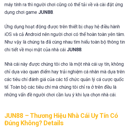
máy tính ra thì người chơi cũng có thể tải về và cài đặt ứng
dụng chơi game
JUN88
.
Ứng dụng hoạt động được trên thiết bị chạy hệ điều hành
iOS và cả Android nên người chơi có thể hoàn toàn yên tâm.
Như vậy là chúng ta đã cùng nhau tìm hiểu toàn bộ thông tin
chi tiết về mọi mặt của nhà cái
JUN88
.
Nhà cái này được chúng tôi cho là một nhà cái uy tín, không
chỉ dựa vào quan điểm hay trải nghiệm cá nhân mà dựa trên
các tiêu chí đánh giá của các tổ chức quản lý cá cược quốc
tế. Toàn bộ các tiêu chí mà chúng tôi chỉ ra ở trên đều là
những vấn đề người chơi cần lưu ý khi lựa chọn nhà cái.
JUN88 – Thương Hiệu Nhà Cái Uy Tín Có
Đúng Không? Details