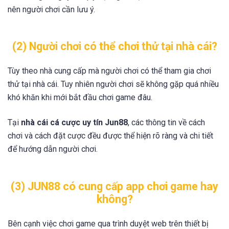
nên người chơi cần lưu ý.
(2) Người chơi có thể chơi thử tại nhà cái?
Tùy theo nhà cung cấp mà người chơi có thể tham gia chơi
thử tại nhà cái. Tuy nhiên người chơi sẽ không gặp quá nhiều
khó khăn khi mới bắt đầu chơi game đâu.
Tại
nhà cái cá cược uy tín Jun88
, các thông tin về cách
chơi và cách đặt cược đều được thể hiện rõ ràng và chi tiết
để hướng dẫn người chơi.
(3) JUN88 có cung cấp app chơi game hay
không?
Bên cạnh việc chơi game qua trình duyệt web trên thiết bị