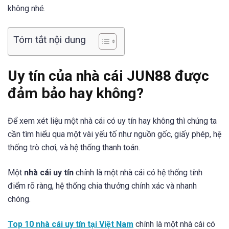
không nhé.
Tóm tắt nội dung
Uy tín của nhà cái JUN88 được
đảm bảo hay không?
Để xem xét liệu một nhà cái có uy tín hay không thì chúng ta
cần tìm hiểu qua một vài yếu tố như nguồn gốc, giấy phép, hệ
thống trò chơi, và hệ thống thanh toán.
Một
nhà cái uy tín
chính là một nhà cái có hệ thống tính
điểm rõ ràng, hệ thống chia thưởng chính xác và nhanh
chóng.
Top 10 nhà cái uy tín tại Việt Nam
chính là một nhà cái có