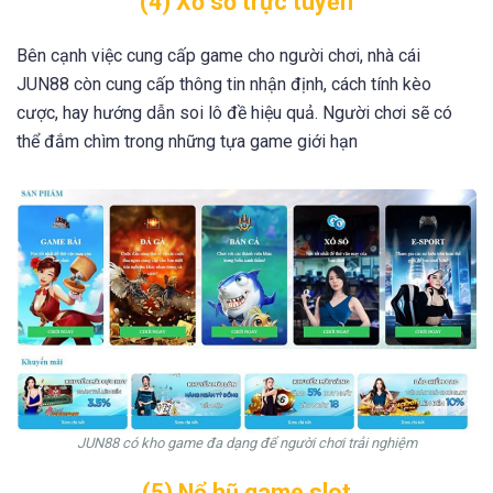
(4) Xổ số trực tuyến
Bên cạnh việc cung cấp game cho người chơi, nhà cái
JUN88 còn cung cấp thông tin nhận định, cách tính kèo
cược, hay hướng dẫn soi lô đề hiệu quả. Người chơi sẽ có
thể đắm chìm trong những tựa game giới hạn
JUN88 có kho game đa dạng để người chơi trải nghiệm
(5) Nổ hũ game slot