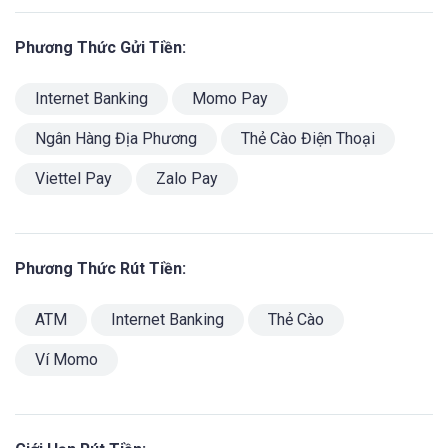
Phương Thức Gửi Tiền:
Internet Banking
Momo Pay
Ngân Hàng Địa Phương
Thẻ Cào Điện Thoại
Viettel Pay
Zalo Pay
Phương Thức Rút Tiền:
ATM
Internet Banking
Thẻ Cào
Ví Momo