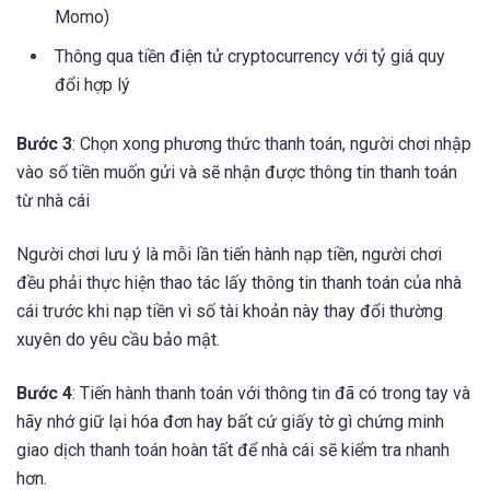
Momo)
Thông qua tiền điện tử cryptocurrency với tỷ giá quy
đổi hợp lý
Bước 3
: Chọn xong phương thức thanh toán, người chơi nhập
vào số tiền muốn gửi và sẽ nhận được thông tin thanh toán
từ nhà cái
Người chơi lưu ý là mỗi lần tiến hành nạp tiền, người chơi
đều phải thực hiện thao tác lấy thông tin thanh toán của nhà
cái trước khi nạp tiền vì số tài khoản này thay đổi thường
xuyên do yêu cầu bảo mật.
Bước 4
: Tiến hành thanh toán với thông tin đã có trong tay và
hãy nhớ giữ lại hóa đơn hay bất cứ giấy tờ gì chứng minh
giao dịch thanh toán hoàn tất để nhà cái sẽ kiểm tra nhanh
hơn.