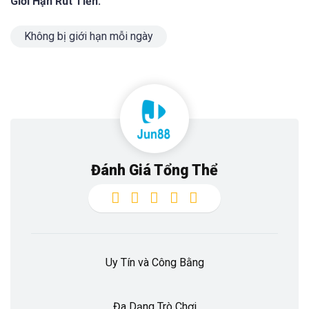
Giới Hạn Rút Tiền:
Không bị giới hạn mỗi ngày
Đánh Giá Tổng Thể
Uy Tín và Công Bằng
Đa Dạng Trò Chơi