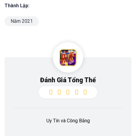
Thành Lập:
Năm 2021
Đánh Giá Tổng Thể
Uy Tín và Công Bằng