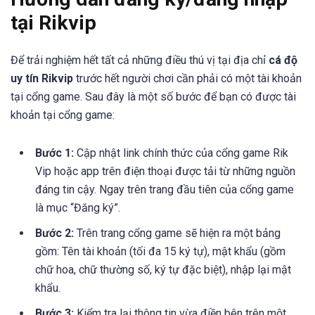
tại Rikvip
Để trải nghiệm hết tất cả những điều thú vị tại địa chỉ
cá độ
uy tín Rikvip
trước hết người chơi cần phải có một tài khoản
tại cổng game. Sau đây là một số bước để bạn có được tài
khoản tại cổng game:
Bước 1:
Cập nhật link chính thức của cổng game Rik
Vip hoặc app trên điện thoại được tải từ những nguồn
đáng tin cậy. Ngay trên trang đầu tiên của cổng game
là mục “Đăng ký”.
Bước 2:
Trên trang cổng game sẽ hiện ra một bảng
gồm: Tên tài khoản (tối đa 15 ký tự), mật khẩu (gồm
chữ hoa, chữ thường số, ký tự đặc biệt), nhập lại mật
khẩu.
Bước 3:
Kiểm tra lại thông tin vừa điền bên trên một