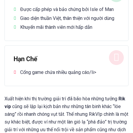
Được cấp phép và bảo chứng bởi Isle of Man
Giao diện thuần Việt, thân thiện với người dùng
Khuyến mãi thành viên mới hấp dẫn
Hạn Chế
Cổng game chứa nhiều quảng cáo/li>
Xuất hiện khi thị trường giải trí đã bão hòa những tưởng
Rik
vip
cũng sẽ lặp lại kịch bản như những tân binh khác “lóe
sáng” rồi nhanh chóng vụt tắt. Thế nhưng RikVIp chính là một
sự khác biệt, được ví như một làn gió lạ “phá đảo” trị trường
giải trí với những ưu thế nổi trội về sản phẩm cũng như dịch