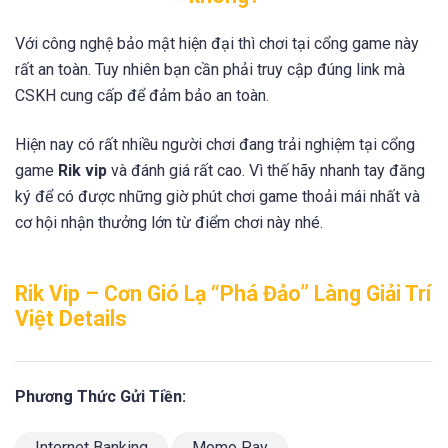
Với công nghệ bảo mật hiện đại thì chơi tại cổng game này
rất an toàn. Tuy nhiên bạn cần phải truy cập đúng link mà
CSKH cung cấp để đảm bảo an toàn.
Hiện nay có rất nhiều người chơi đang trải nghiệm tại cổng
game
Rik vip
và đánh giá rất cao. Vì thế hãy nhanh tay đăng
ký để có được những giờ phút chơi game thoải mái nhất và
cơ hội nhận thưởng lớn từ điểm chơi này nhé.
Rik Vip – Cơn Gió Lạ “Phá Đảo” Làng Giải Trí
Việt Details
Phương Thức Gửi Tiền:
Internet Banking
Momo Pay