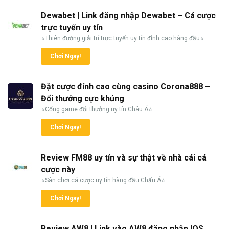
Dewabet | Link đăng nhập Dewabet – Cá cược
trực tuyến uy tín
⭐Thiên đường giải trí trực tuyến uy tín đỉnh cao hàng đầu⭐
Chơi Ngay!
Đặt cược đỉnh cao cùng casino Corona888 –
Đổi thưởng cực khủng
⭐Cổng game đổi thưởng uy tín Châu Á⭐
Chơi Ngay!
Review FM88 uy tín và sự thật về nhà cái cá
cược này
⭐Sân chơi cá cược uy tín hàng đầu Chấu Á⭐
Chơi Ngay!
Review AW8 | Link vào AW8 đăng nhập IOS,