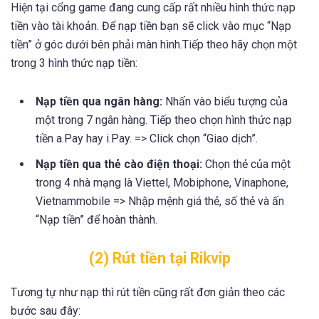
Hiện tại cổng game đang cung cấp rất nhiều hình thức nạp
tiền vào tài khoản. Để nạp tiền bạn sẽ click vào mục “Nạp
tiền” ở góc dưới bên phải màn hình.Tiếp theo hãy chọn một
trong 3 hình thức nạp tiền:
Nạp tiền qua ngân hàng:
Nhấn vào biểu tượng của
một trong 7 ngân hàng. Tiếp theo chọn hình thức nạp
tiền a.Pay hay i.Pay. => Click chọn “Giao dịch”.
Nạp tiền qua thẻ cào điện thoại:
Chọn thẻ của một
trong 4 nhà mạng là Viettel, Mobiphone, Vinaphone,
Vietnammobile => Nhập mệnh giá thẻ, số thẻ và ấn
“Nạp tiền” để hoàn thành.
(2) Rút tiền tại Rikvip
Tương tự như nạp thì rút tiền cũng rất đơn giản theo các
bước sau đây: