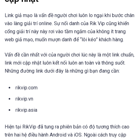
Link giả mạo là vấn đề người chơi luôn lo ngại khi bước chân
vào làng giải trí online. Sự nổi danh của Rik Vip cũng khiến
cổng giải trí này này rơi vào tầm ngắm của không ít trang
web giả mạo, muốn mượn danh để “lôi kéo” khách hàng.
Vấn đề cần nhất với của người chơi lúc này là một link chuẩn,
link mới cập nhật luôn kết nối luôn an toàn và thông suốt.
Những đường link dưới đây là những gì bạn đang cần:
rikvip.com
rikvip.vn
rikvip.asia
Hiện tại RikVip đã tung ra phiên bản có độ tương thích cao
trên hai hệ điều hành Android và iOS. Ngoài cách truy cập