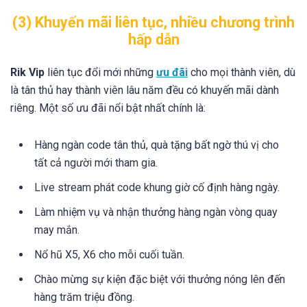
(3) Khuyến mãi liên tục, nhiều chương trình
hấp dẫn
Rik Vip
liên tục đổi mới những
ưu đãi
cho mọi thành viên, dù
là tân thủ hay thành viên lâu năm đều có khuyến mãi dành
riêng. Một số ưu đãi nổi bật nhất chính là:
Hàng ngàn code tân thủ, quà tặng bất ngờ thú vị cho
tất cả người mới tham gia.
Live stream phát code khung giờ cố định hàng ngày.
Làm nhiệm vụ và nhận thưởng hàng ngàn vòng quay
may mắn.
Nổ hũ X5, X6 cho mỗi cuối tuần.
Chào mừng sự kiện đặc biệt với thưởng nóng lên đến
hàng trăm triệu đồng.