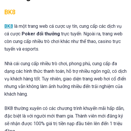
BK8
BK8
là một trang web cá cược uy tín, cung cấp các dịch vụ
cá cược
Poker đổi thưởng
trực tuyến. Ngoài ra, trang web
còn cung cấp nhiều trò chơi khác như thể thao, casino trực
tuyến và esports.
Nhà cái cung cấp nhiều trò chơi, phong phú, cung cấp đa
dạng các hình thức thanh toán, hỗ trợ nhiều ngôn ngữ, có dịch
vụ khách hàng tốt. Tuy nhiên, giao diện trang web hơi cổ điển
nhưng vẫn không làm ảnh hưởng nhiều đến trải nghiệm của
khách hàng.
BK8 thường xuyên có các chương trình khuyến mãi hấp dẫn,
đặc biệt là với người mới tham gia. Thành viên mới đăng ký
sẽ nhận được 100% giá trị tiền nạp đầu tiên lên đến 1 triệu