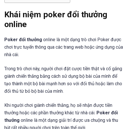
Khái niệm poker đổi thưởng
online
Poker đổi thưởng
online là một dạng trò chơi Poker được
chơi trực tuyến thông qua các trang web hoặc ứng dụng của
nhà cái.
Trong trò chơi này, người chơi đặt cược tiền thật và cố gắng
giành chiến thắng bằng cách sử dụng bộ bài của mình để
tạo thành một bộ bài mạnh hơn so với đối thủ hoặc làm cho
đối thủ từ bỏ bộ bài của mình.
Khi người chơi giành chiến thắng, họ sẽ nhận được tiền
thưởng hoặc các phần thưởng khác từ nhà cái.
Poker đổi
thưởng
online là một dạng giải trí được ưa chuộng và thu
hút rất nhiều người chơi trên toàn thế giới.