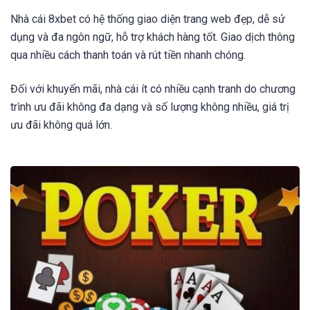
Nhà cái 8xbet có hệ thống giao diện trang web đẹp, dễ sử
dụng và đa ngôn ngữ, hỗ trợ khách hàng tốt. Giao dịch thông
qua nhiều cách thanh toán và rút tiền nhanh chóng.
Đối với khuyến mãi, nhà cái ít có nhiều cạnh tranh do chương
trình ưu đãi không đa dạng và số lượng không nhiều, giá trị
ưu đãi không quá lớn.