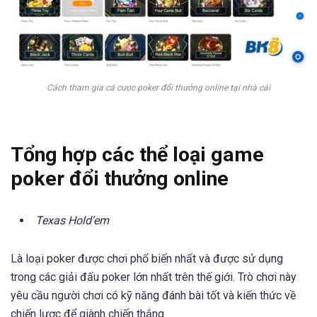
Cách tham gia cá cược poker đổi thưởng online tại nhà cái
Tổng hợp các thể loại game
poker đổi thưởng online
Texas Hold’em
Là loại poker được chơi phổ biến nhất và được sử dụng
trong các giải đấu poker lớn nhất trên thế giới. Trò chơi này
yêu cầu người chơi có kỹ năng đánh bài tốt và kiến thức về
chiến lược để giành chiến thắng.