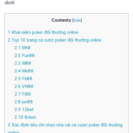
dưới.
Contents
[
hide
]
1
Khái niệm poker đổi thưởng online
2
Top 10 trang cá cược poker đổi thưởng online
2.1
BK8
2.2
Fun88
2.3
M88
2.4
Me88
2.5
Fb88
2.6
VN88
2.7
Fi88
2.8
jun88
2.9
12bet
2.10
8xbet
3
Xác định tiêu chí chọn nhà cái cá cược poker đổi thưởng
online