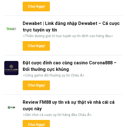
Chơi Ngay!
Dewabet | Link đăng nhập Dewabet – Cá cược
trực tuyến uy tín
⭐Thiên đường giải trí trực tuyến uy tín đỉnh cao hàng đầu⭐
Chơi Ngay!
Đặt cược đỉnh cao cùng casino Corona888 –
Đổi thưởng cực khủng
⭐Cổng game đổi thưởng uy tín Châu Á⭐
Chơi Ngay!
Review FM88 uy tín và sự thật về nhà cái cá
cược này
⭐Sân chơi cá cược uy tín hàng đầu Chấu Á⭐
Chơi Ngay!