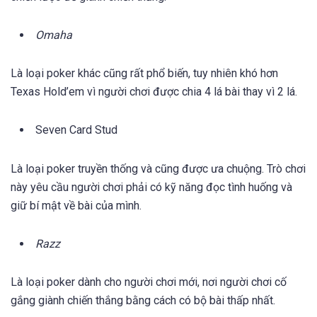
Omaha
Là loại poker khác cũng rất phổ biến, tuy nhiên khó hơn
Texas Hold’em vì người chơi được chia 4 lá bài thay vì 2 lá.
Seven Card Stud
Là loại poker truyền thống và cũng được ưa chuộng. Trò chơi
này yêu cầu người chơi phải có kỹ năng đọc tình huống và
giữ bí mật về bài của mình.
Razz
Là loại poker dành cho người chơi mới, nơi người chơi cố
gắng giành chiến thắng bằng cách có bộ bài thấp nhất.