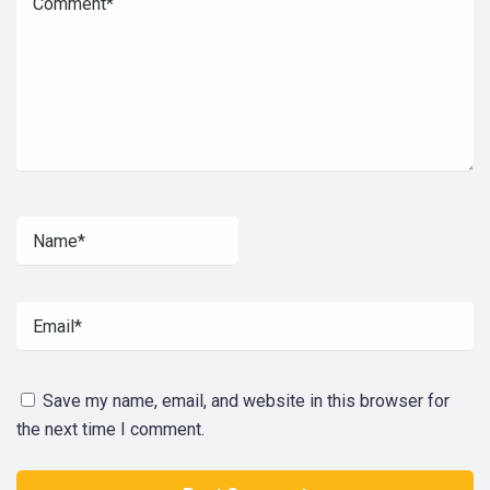
Save my name, email, and website in this browser for
the next time I comment.