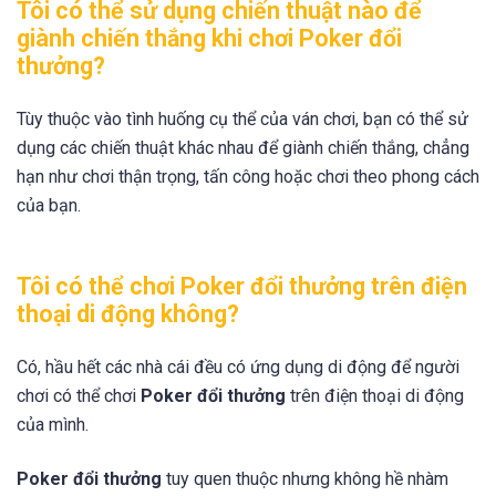
Tôi có thể sử dụng chiến thuật nào để
giành chiến thắng khi chơi Poker đổi
thưởng?
Tùy thuộc vào tình huống cụ thể của ván chơi, bạn có thể sử
dụng các chiến thuật khác nhau để giành chiến thắng, chẳng
hạn như chơi thận trọng, tấn công hoặc chơi theo phong cách
của bạn.
Tôi có thể chơi Poker đổi thưởng trên điện
thoại di động không?
Có, hầu hết các nhà cái đều có ứng dụng di động để người
chơi có thể chơi
Poker đổi thưởng
trên điện thoại di động
của mình.
Poker đổi thưởng
tuy quen thuộc nhưng không hề nhàm