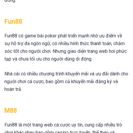
đồng.
Fun88
Fun88 có game bài poker phát triển mạnh nhờ ưu điểm về
sự hỗ trợ đa ngôn ngữ, có nhiều hình thức thanh toán, chăm
sóc tốt cho người chơi. Nhưng giao diện trang web hơi phức
tạp và chưa tối ưu cho người dùng di động.
Nhà cái có nhiều chương trình khuyến mãi và ưu đãi dành cho
người chơi cá cược, bao gồm cả khuyến mãi đăng ký và
hoàn trả.
M88
Fun88 là một trang web cá cược uy tín, cung cấp nhiều trò
chơi khác nhau bao gồm casino trực tuyến, thể thao và