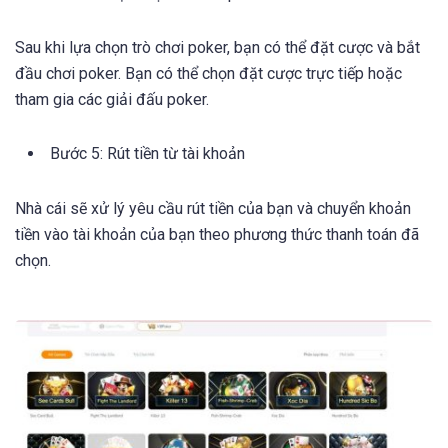
Sau khi lựa chọn trò chơi poker, bạn có thể đặt cược và bắt
đầu chơi poker. Bạn có thể chọn đặt cược trực tiếp hoặc
tham gia các giải đấu poker.
Bước 5: Rút tiền từ tài khoản
Nhà cái sẽ xử lý yêu cầu rút tiền của bạn và chuyển khoản
tiền vào tài khoản của bạn theo phương thức thanh toán đã
chọn.