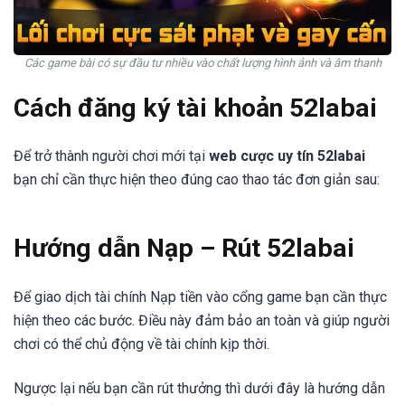
Các game bài có sự đầu tư nhiều vào chất lượng hình ảnh và âm thanh
Cách đăng ký tài khoản 52labai
Để trở thành người chơi mới tại
web cược uy tín 52labai
bạn chỉ cần thực hiện theo đúng cao thao tác đơn giản sau:
Hướng dẫn Nạp – Rút 52labai
Để giao dịch tài chính Nạp tiền vào cổng game bạn cần thực
hiện theo các bước. Điều này đảm bảo an toàn và giúp người
chơi có thể chủ động về tài chính kịp thời.
Ngược lại nếu bạn cần rút thưởng thì dưới đây là hướng dẫn