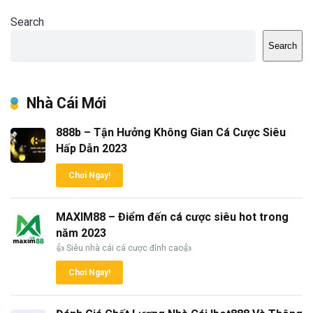
Search
Search
Nhà Cái Mới
888b – Tận Hưởng Không Gian Cá Cược Siêu
Hấp Dẫn 2023
Chơi Ngay!
MAXIM88 – Điểm đến cá cược siêu hot trong
năm 2023
👍 Siêu nhà cái cá cược đỉnh cao👍
Chơi Ngay!