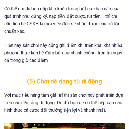
Có thể nói dù bạn gặp khó khăn trong bất cứ khâu nào của
quá trình như đăng ký, nạp tiền, đặt cược, rút tiền,… thì chỉ
cần liên hệ CSKH là mọi việc đều sẽ nhận được câu trả lời
chuẩn xác.
Hiện nay sân chơi này cũng ghi điểm khi triển khai khá nhiều
phương thức liên hệ đảm bảo sự nhanh chóng, trơn tru ngay
cả trong giờ cao điểm.
(5) Chơi dễ dàng từ di động
Với mục tiêu nâng tầm giải trí thì sân chơi này phát triển dựa
trên các nền tảng di động. Do đó bạn sẽ có thể tiếp cận các
hình thức cá cược đổi thưởng tiện lợi và nhanh nhất.