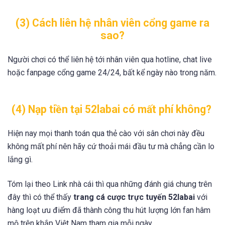
(3) Cách liên hệ nhân viên cổng game ra
sao?
Người chơi có thể liên hệ tới nhân viên qua hotline, chat live
hoặc fanpage cổng game 24/24, bất kể ngày nào trong năm.
(4) Nạp tiền tại 52labai có mất phí không?
Hiện nay mọi thanh toán qua thẻ cào với sân chơi này đều
không mất phí nên hãy cứ thoải mái đầu tư mà chẳng cần lo
lắng gì.
Tóm lại theo Link nhà cái thì qua những đánh giá chung trên
đây thì có thể thấy
trang cá cược trực tuyến 52labai
với
hàng loạt ưu điểm đã thành công thu hút lượng lớn fan hâm
mộ trên khắp Việt Nam tham gia mỗi ngày.