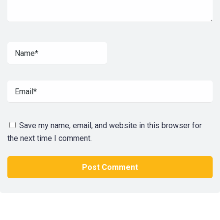
Save my name, email, and website in this browser for
the next time I comment.