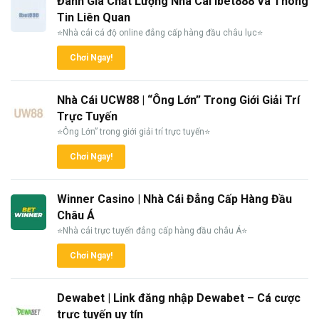
Đánh Giá Chất Lượng Nhà Cái Ibet888 Và Thông
Tin Liên Quan
⭐Nhà cái cá độ online đẳng cấp hàng đầu châu lục⭐
Chơi Ngay!
Nhà Cái UCW88 | “Ông Lớn” Trong Giới Giải Trí
Trực Tuyến
⭐Ông Lớn” trong giới giải trí trực tuyến⭐
Chơi Ngay!
Winner Casino | Nhà Cái Đẳng Cấp Hàng Đầu
Châu Á
⭐Nhà cái trực tuyến đẳng cấp hàng đầu châu Á⭐
Chơi Ngay!
Dewabet | Link đăng nhập Dewabet – Cá cược
trực tuyến uy tín