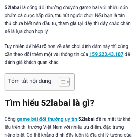
52labai
là cổng đổi thưởng chuyên game bài với nhiều sản
phẩm cá cược hấp dẫn, thu hút người chơi. Nếu bạn là tân
thủ chưa biết nên đầu tư, tham gia tại đây thì đây chắc chắn
sẽ là lựa chọn hợp lý.
Tuy nhiên để hiểu rõ hơn về sân chơi đình đám này thì cũng
cần theo dõi thêm một vài thông tin của
159.223.43.187
để
đánh giá khách quan khác.
Tóm tắt nội dung
Tìm hiểu 52labai là gì?
Cổng
game bài đổi thưởng uy tín
52labai
đã ra mắt từ khá
lâu trên thị trường Việt Nam với nhiều ưu điểm, đặc trưng
riêng biệt. Có thể khẳng định đây luôn là địa chỉ lý tưởng của