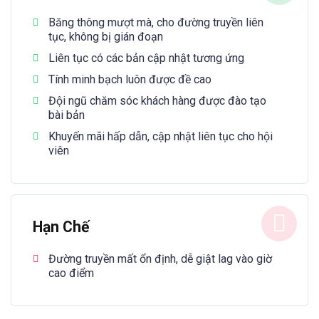
Băng thông mượt mà, cho đường truyền liên
tục, không bị gián đoạn
Liên tục có các bản cập nhật tương ứng
Tính minh bạch luôn được đề cao
Đội ngũ chăm sóc khách hàng được đào tạo
bài bản
Khuyến mãi hấp dẫn, cập nhật liên tục cho hội
viên
Hạn Chế
Đường truyền mất ổn định, dễ giật lag vào giờ
cao điểm