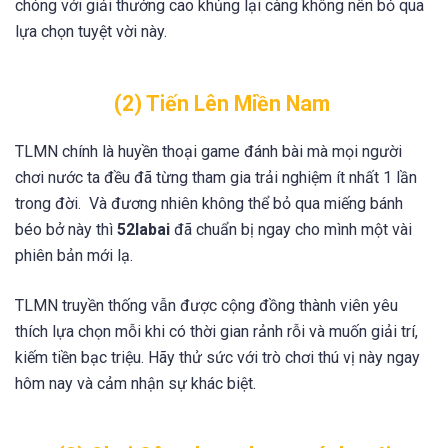
chóng với giải thưởng cao khủng lại càng không nên bỏ qua
lựa chọn tuyệt vời này.
(2) Tiến Lên Miền Nam
TLMN chính là huyền thoại game đánh bài mà mọi người
chơi nước ta đều đã từng tham gia trải nghiệm ít nhất 1 lần
trong đời. Và đương nhiên không thể bỏ qua miếng bánh
béo bở này thì
52labai
đã chuẩn bị ngay cho mình một vài
phiên bản mới lạ.
TLMN truyền thống vẫn được cộng đồng thành viên yêu
thích lựa chọn mỗi khi có thời gian rảnh rỗi và muốn giải trí,
kiếm tiền bạc triệu. Hãy thử sức với trò chơi thú vị này ngay
hôm nay và cảm nhận sự khác biệt.