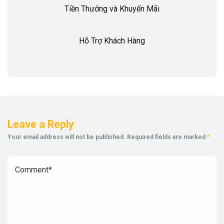
Tiền Thưởng và Khuyến Mãi
Hỗ Trợ Khách Hàng
Leave a Reply
Your email address will not be published.
Required fields are marked
*