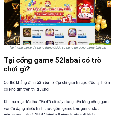
Hệ thống game đa dạng đang được áp dụng tại cổng game 52labai
Tại cổng game 52labai có trò
chơi gì?
Có thể khẳng định
52labai
là địa chỉ giải trí cực độc lạ, hiếm
có khó tìm trên thị trường.
Khi mà mọi đối thủ đều đổ xô xây dựng nền tảng cổng game
với đa dạng nhiều hình thức gồm game bài, game slot,