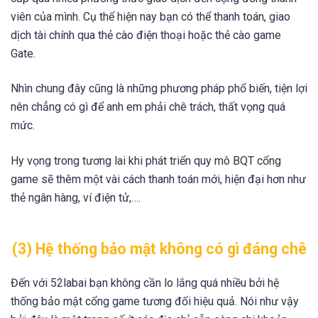
viên của mình. Cụ thể hiện nay bạn có thể thanh toán, giao
dịch tài chính qua thẻ cào điện thoại hoặc thẻ cào game
Gate.
Nhìn chung đây cũng là những phương pháp phổ biến, tiện lợi
nên chẳng có gì để anh em phải chê trách, thất vọng quá
mức.
Hy vọng trong tương lai khi phát triển quy mô BQT cổng
game sẽ thêm một vài cách thanh toán mới, hiện đại hơn như
thẻ ngân hàng, ví điện tử,….
(3) Hệ thống bảo mật không có gì đáng chê
Đến với 52labai bạn không cần lo lắng quá nhiều bởi hệ
thống bảo mật cổng game tương đối hiệu quả. Nói như vậy