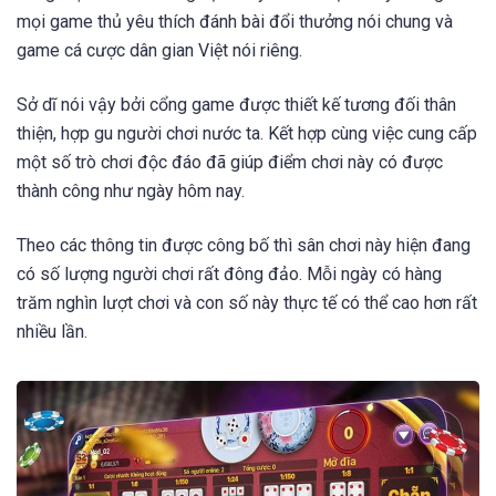
mọi game thủ yêu thích đánh bài đổi thưởng nói chung và
game cá cược dân gian Việt nói riêng.
Sở dĩ nói vậy bởi cổng game được thiết kế tương đối thân
thiện, hợp gu người chơi nước ta. Kết hợp cùng việc cung cấp
một số trò chơi độc đáo đã giúp điểm chơi này có được
thành công như ngày hôm nay.
Theo các thông tin được công bố thì sân chơi này hiện đang
có số lượng người chơi rất đông đảo. Mỗi ngày có hàng
trăm nghìn lượt chơi và con số này thực tế có thể cao hơn rất
nhiều lần.