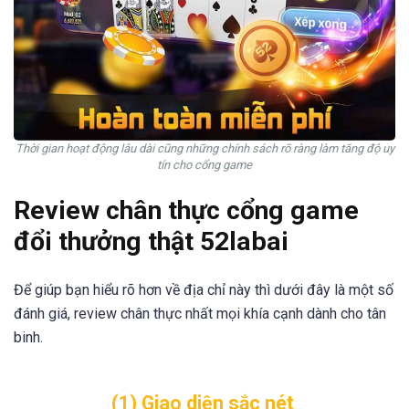
Thời gian hoạt động lâu dài cũng những chính sách rõ ràng làm tăng độ uy
tín cho cổng game
Review chân thực cổng game
đổi thưởng thật 52labai
Để giúp bạn hiểu rõ hơn về địa chỉ này thì dưới đây là một số
đánh giá, review chân thực nhất mọi khía cạnh dành cho tân
binh.
(1) Giao diện sắc nét