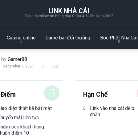
LINK NHÀ CÁI
Top nhà cái uy tín hàng đầu Châu Á & Việt Nam 2023
Casino online
Game bài đổi thưởng
Bóc Phốt Nhà Cái
by
Gamer88
December 3, 2021
0
8621
 Điểm
Hạn Chế
iao diện thiết kế bắt mắt
Link vào nhà cái dễ bị
chặn
huyến mãi liên tục
hăm sóc khách hàng
huẩn điểm 10