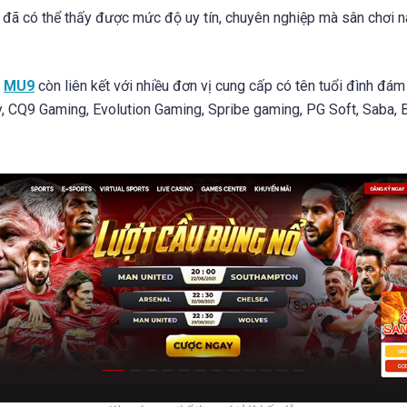
 đã có thể thấy được mức độ uy tín, chuyên nghiệp mà sân chơi 
,
MU9
còn liên kết với nhiều đơn vị cung cấp có tên tuổi đình đám
, CQ9 Gaming, Evolution Gaming, Spribe gaming, PG Soft, Saba, B