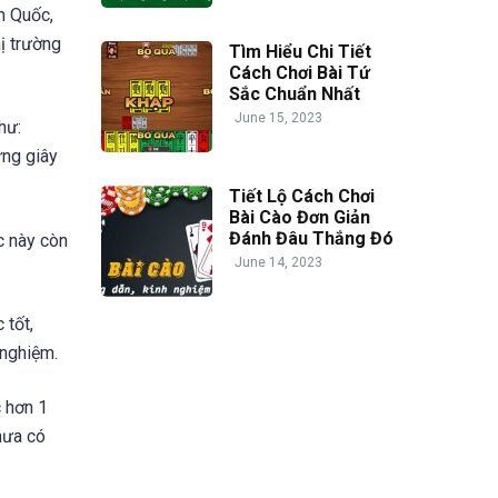
h Quốc,
hị trường
Tìm Hiểu Chi Tiết
Cách Chơi Bài Tứ
Sắc Chuẩn Nhất
June 15, 2023
hư:
ững giây
Tiết Lộ Cách Chơi
Bài Cào Đơn Giản
Đánh Đâu Thắng Đó
c này còn
June 14, 2023
 tốt,
 nghiệm.
c hơn 1
hưa có