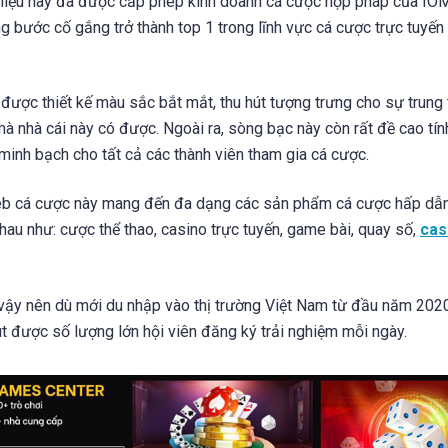
iệu này đã được cấp phép kinh doanh cá cược hợp pháp của IO
g bước cố gắng trở thành top 1 trong lĩnh vực cá cược trực tuyến 
 được thiết kế màu sắc bắt mắt, thu hút tượng trưng cho sự trung
mà nhà cái này có được. Ngoài ra, sòng bạc này còn rất đề cao tí
minh bạch cho tất cả các thành viên tham gia cá cược.
b cá cược này mang đến đa dạng các sản phẩm cá cược hấp dẫn
nhau như: cược thể thao, casino trực tuyến, game bài, quay số,
cas
 vậy nên dù mới du nhập vào thị trường Việt Nam từ đầu năm 20
út được số lượng lớn hội viên đăng ký trải nghiệm mỗi ngày.