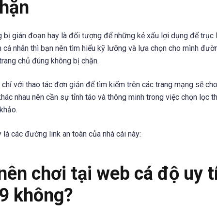
chặn
 bị gián đoạn hay là đối tượng để những kẻ xấu lợi dụng để trục 
 cá nhân thì bạn nên tìm hiểu kỹ lưỡng và lựa chọn cho mình đườn
trang chủ đúng không bị chặn.
, chỉ với thao tác đơn giản để tìm kiếm trên các trang mạng sẽ cho
khác nhau nên cần sự tỉnh táo và thông minh trong việc chọn lọc th
khảo.
 là các đường link an toàn của nhà cái này:
nên chơi tại
web cá độ uy t
9 không?