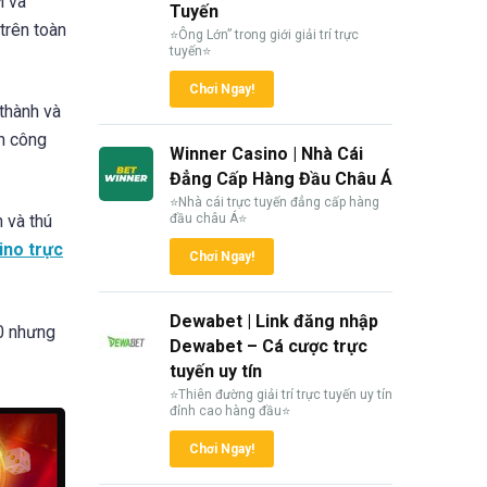
M và
Tuyến
trên toàn
⭐Ông Lớn” trong giới giải trí trực
tuyến⭐
Chơi Ngay!
 thành và
nh công
Winner Casino | Nhà Cái
Đẳng Cấp Hàng Đầu Châu Á
⭐Nhà cái trực tuyến đẳng cấp hàng
đầu châu Á⭐
 và thú
ino trực
Chơi Ngay!
Dewabet | Link đăng nhập
20 nhưng
Dewabet – Cá cược trực
tuyến uy tín
⭐Thiên đường giải trí trực tuyến uy tín
đỉnh cao hàng đầu⭐
Chơi Ngay!