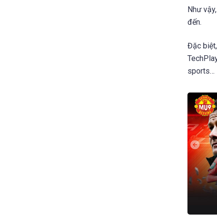
Như vậy,
đến.
Đặc biệt
TechPlay
sports…