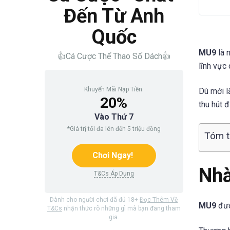
Đến Từ Anh
Quốc
MU9
là 
👍Cá Cược Thể Thao Số Dách👍
lĩnh vực
Khuyến Mãi Nạp Tiền:
Dù mới l
20%
thu hút 
Vào Thứ 7
*Giá trị tối đa lên đến 5 triệu đồng
Tóm t
Chơi Ngay!
Nhà
T&Cs Áp Dụng
Dành cho người chơi đã đủ 18+
Đọc Thêm Về
MU9
đượ
T&Cs
nhận thức rõ những gì mà bạn đang tham
gia.