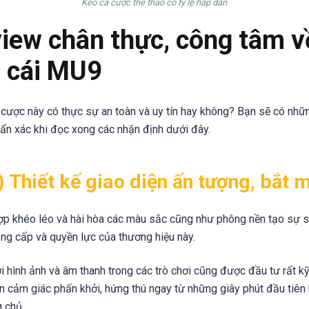
Kèo cá cược thể thao có tỷ lệ hấp dẫn
iew chân thực, công tâm v
 cái MU9
 cược này có thực sự an toàn và uy tín hay không? Bạn sẽ có nhữ
ẩn xác khi đọc xong các nhận định dưới đây.
) Thiết kế giao diện ấn tượng, bắt 
ợp khéo léo và hài hòa các màu sắc cũng như phông nền tạo sự 
ẳng cấp và quyền lực của thương hiệu này.
i hình ảnh và âm thanh trong các trò chơi cũng được đầu tư rất k
 cảm giác phấn khởi, hứng thú ngay từ những giây phút đầu tiên k
g chủ.