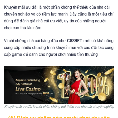
Khuyến mãi ưu đãi là một phần không thể thiếu của nhà cái
chuyên nghiệp và có tiềm lực mạnh. Đây cũng là một tiêu chí
dùng để đánh giá nhà cái ưu việt, uy tín của những người
chơi cao thủ lâu năm.
Vì chỉ những nhà cái hàng đầu như
C88BET
mới có khả năng
cung cấp nhiều chương trình khuyến mãi với các đối tác cung
cấp game để dành cho người chơi nhiều tiền thưởng.
Khuyến mãi ưu đãi là một phần không thể thiếu của nhà cái chuyên nghiệp