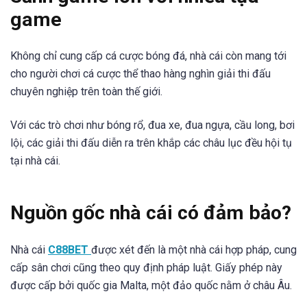
game
Không chỉ cung cấp cá cược bóng đá, nhà cái còn mang tới
cho người chơi cá cược thể thao hàng nghìn giải thi đấu
chuyên nghiệp trên toàn thế giới.
Với các trò chơi như bóng rổ, đua xe, đua ngựa, cầu long, bơi
lội, các giải thi đấu diễn ra trên khắp các châu lục đều hội tụ
tại nhà cái.
Nguồn gốc nhà cái có đảm bảo?
Nhà cái
C88BET
được xét đến là một nhà cái hợp pháp, cung
cấp sân chơi cũng theo quy định pháp luật. Giấy phép này
được cấp bởi quốc gia Malta, một đảo quốc nằm ở châu Âu.