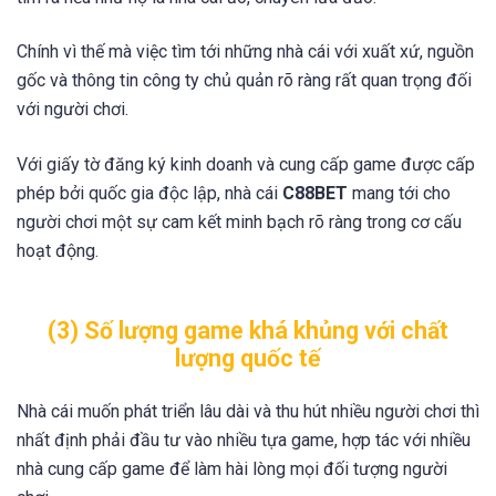
Chính vì thế mà việc tìm tới những nhà cái với xuất xứ, nguồn
gốc và thông tin công ty chủ quản rõ ràng rất quan trọng đối
với người chơi.
Với giấy tờ đăng ký kinh doanh và cung cấp game được cấp
phép bởi quốc gia độc lập, nhà cái
C88BET
mang tới cho
người chơi một sự cam kết minh bạch rõ ràng trong cơ cấu
hoạt động.
(3) Số lượng game khá khủng với chất
lượng quốc tế
Nhà cái muốn phát triển lâu dài và thu hút nhiều người chơi thì
nhất định phải đầu tư vào nhiều tựa game, hợp tác với nhiều
nhà cung cấp game để làm hài lòng mọi đối tượng người