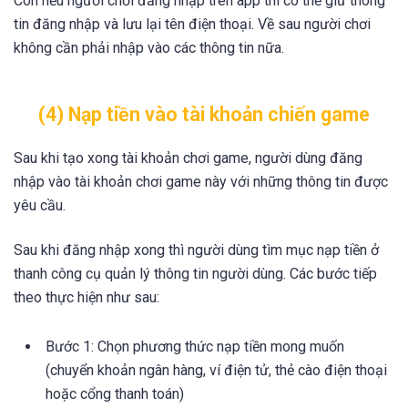
Còn nếu người chơi đăng nhập trên app thì có thể giữ thông
tin đăng nhập và lưu lại tên điện thoại. Về sau người chơi
không cần phải nhập vào các thông tin nữa.
(4) Nạp tiền vào tài khoản chiến game
Sau khi tạo xong tài khoản chơi game, người dùng đăng
nhập vào tài khoản chơi game này với những thông tin được
yêu cầu.
Sau khi đăng nhập xong thì người dùng tìm mục nạp tiền ở
thanh công cụ quản lý thông tin người dùng. Các bước tiếp
theo thực hiện như sau:
Bước 1: Chọn phương thức nạp tiền mong muốn
(chuyển khoản ngân hàng, ví điện tử, thẻ cào điện thoại
hoặc cổng thanh toán)