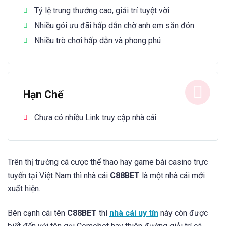
Tỷ lệ trung thưởng cao, giải trí tuyệt vời
Nhiều gói ưu đãi hấp dẫn chờ anh em săn đón
Nhiều trò chơi hấp dẫn và phong phú
Hạn Chế
Chưa có nhiều Link truy cập nhà cái
Trên thị trường cá cược thể thao hay game bài casino trực
tuyến tại Việt Nam thì nhà cái
C88BET
là một nhà cái mới
xuất hiện.
Bên cạnh cái tên
C88BET
thì
nhà cái uy tín
này còn được