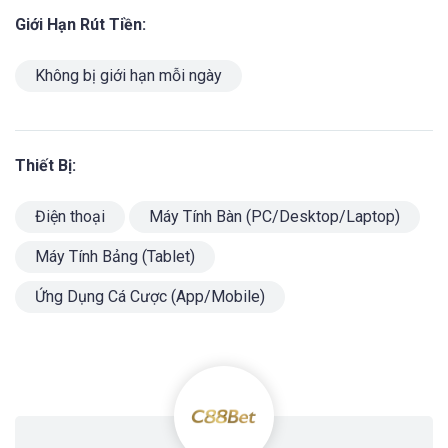
Giới Hạn Rút Tiền:
Không bị giới hạn mỗi ngày
Thiết Bị:
Điện thoại
Máy Tính Bàn (PC/Desktop/Laptop)
Máy Tính Bảng (Tablet)
Ứng Dụng Cá Cược (App/Mobile)