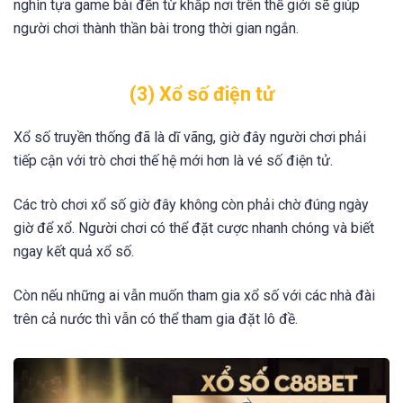
nghìn tựa game bài đến từ khắp nơi trên thế giới sẽ giúp
người chơi thành thần bài trong thời gian ngắn.
(3) Xổ số điện tử
Xổ số truyền thống đã là dĩ vãng, giờ đây người chơi phải
tiếp cận với trò chơi thế hệ mới hơn là vé số điện tử.
Các trò chơi xổ số giờ đây không còn phải chờ đúng ngày
giờ để xổ. Người chơi có thể đặt cược nhanh chóng và biết
ngay kết quả xổ số.
Còn nếu những ai vẫn muốn tham gia xổ số với các nhà đài
trên cả nước thì vẫn có thể tham gia đặt lô đề.