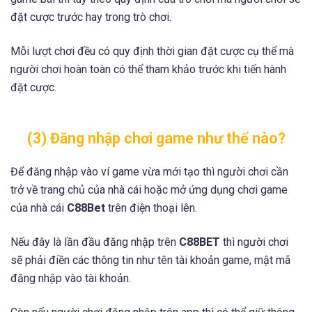
đặt cược trước hay trong trò chơi.
Mỗi lượt chơi đều có quy định thời gian đặt cược cụ thể mà
người chơi hoàn toàn có thể tham khảo trước khi tiến hành
đặt cược.
(3) Đăng nhập chơi game như thế nào?
Để đăng nhập vào ví game vừa mới tạo thì người chơi cần
trở về trang chủ của nhà cái hoặc mở ứng dụng chơi game
của nhà cái
C88Bet
trên điện thoại lên.
Nếu đây là lần đầu đăng nhập trên
C88BET
thì người chơi
sẽ phải điền các thông tin như tên tài khoản game, mật mã
đăng nhập vào tài khoản.