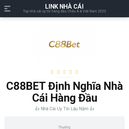
LINK NHÀ CÁI
Top nhà cái uy tín hàng đầu Châu Á & Việt Nam 2023
C88BET Định Nghĩa Nhà
Cái Hàng Đầu
👍 Nhà Cái Uy Tín Lâu Năm 👍
Thưởng: