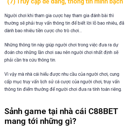
(7) Truy cập dễ dàng, thông tin minh bạch
Người chơi khi tham gia cược hay tham gia đánh bài thì
thường sẽ phải truy vấn thông tin để biết lời lỗ bao nhiêu, đã
dành bao nhiêu tiền cược cho trò chơi…
Những thông tin này giúp người chơi trong việc đưa ra dự
đoán cho những lần chơi sau nên người chơi nhất định sẽ
phải cần tra cứu thông tin.
Vì vậy mà nhà cái hiểu được nhu cầu của người chơi, cung
cấp mục truy vấn lịch sử cá cược của người chơi, truy vấn
thông tin điểm thưởng để người chơi đưa ra tính toán riêng.
Sảnh game tại nhà cái C88BET
mang tới những gì?