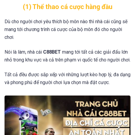
(1) Thể thao cá cược hàng đầu
Dù cho người chơi yêu thích bộ môn nào thì nhà cái cũng sẽ
mang tới chương trình cá cược của bộ môn đó cho người
chơi.
Nói là làm, nhà cái
C88BET
mang tới tất cả các giải đấu lớn
nhỏ trong khu vực và cả trên phạm vi quốc tế cho người chơi.
Tất cả đều được sắp xếp với những lượt kèo hợp lý, đa dạng
và phong phú để người chơi lựa chọn mà đặt cược.