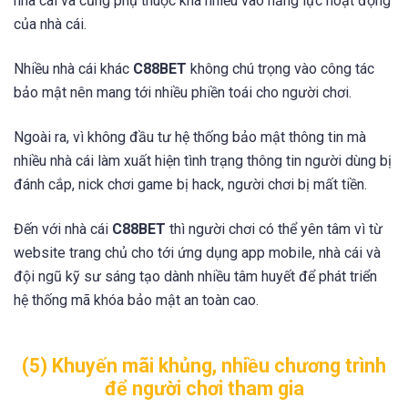
nhà cái và cũng phụ thuộc khá nhiều vào năng lực hoạt động
của nhà cái.
Nhiều nhà cái khác
C88BET
không chú trọng vào công tác
bảo mật nên mang tới nhiều phiền toái cho người chơi.
Ngoài ra, vì không đầu tư hệ thống bảo mật thông tin mà
nhiều nhà cái làm xuất hiện tình trạng thông tin người dùng bị
đánh cắp, nick chơi game bị hack, người chơi bị mất tiền.
Đến với nhà cái
C88BET
thì người chơi có thể yên tâm vì từ
website trang chủ cho tới ứng dụng app mobile, nhà cái và
đội ngũ kỹ sư sáng tạo dành nhiều tâm huyết để phát triển
hệ thống mã khóa bảo mật an toàn cao.
(5) Khuyến mãi khủng, nhiều chương trình
để người chơi tham gia