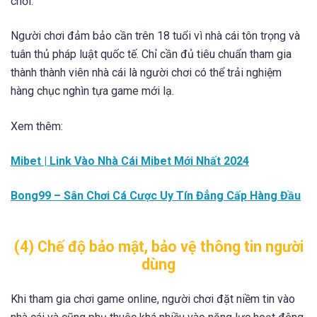
chơi.
Người chơi đảm bảo cần trên 18 tuổi vì nhà cái tôn trọng và
tuân thủ pháp luật quốc tế. Chỉ cần đủ tiêu chuẩn tham gia
thành thành viên nhà cái là người chơi có thể trải nghiệm
hàng chục nghìn tựa game mới lạ.
Xem thêm:
Mibet | Link Vào Nhà Cái Mibet Mới Nhất 2024
Bong99 – Sân Chơi Cá Cược Uy Tín Đẳng Cấp Hàng Đầu
(4) Chế độ bảo mật, bảo vệ thông tin người
dùng
Khi tham gia chơi game online, người chơi đặt niềm tin vào