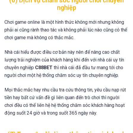
(6) Dịch vụ chăm sóc người chơi chuyên
nghiệp
Chơi game online là một hình thức không mới nhưng không
phải ai cũng rành thao tác và không phải lúc nào cũng có thể
chơi game mà không có thắc mắc.
Nhà cái hiểu được điều cơ bản này nên để nâng cao chất
lượng trải nghiệm của khách hàng khi đến với nhà cái uy tín
chuyên nghiệp
C88BET
thì nhà cái đã đầu tư mang tới cho
người chơi một hệ thống chăm sóc uy tín chuyên nghiệp.
Mọi thắc mắc hay nhu cầu tra cứu thông tin, yêu cầu nạp rút
tiền hay bất cứ vấn đề gì liên quan đến trò chơi thì người
chơi đều có thể liên hệ hệ thống chăm sóc khách hàng hoạt
động suốt 24 giờ và trong suốt 365 ngày này.