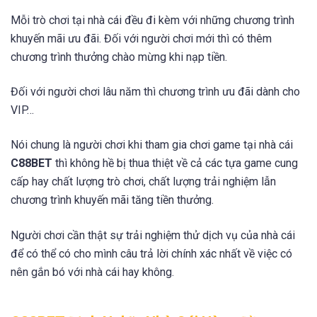
Mỗi trò chơi tại nhà cái đều đi kèm với những chương trình
khuyến mãi ưu đãi. Đối với người chơi mới thì có thêm
chương trình thưởng chào mừng khi nạp tiền.
Đối với người chơi lâu năm thì chương trình ưu đãi dành cho
VIP…
Nói chung là người chơi khi tham gia chơi game tại nhà cái
C88BET
thì không hề bị thua thiệt về cả các tựa game cung
cấp hay chất lượng trò chơi, chất lượng trải nghiệm lẫn
chương trình khuyến mãi tăng tiền thưởng.
Người chơi cần thật sự trải nghiệm thử dịch vụ của nhà cái
để có thể có cho mình câu trả lời chính xác nhất về việc có
nên gắn bó với nhà cái hay không.