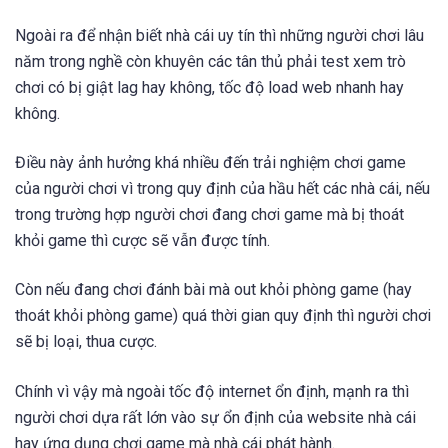
Ngoài ra để nhận biết nhà cái uy tín thì những người chơi lâu
năm trong nghề còn khuyên các tân thủ phải test xem trò
chơi có bị giật lag hay không, tốc độ load web nhanh hay
không.
Điều này ảnh hưởng khá nhiều đến trải nghiệm chơi game
của người chơi vì trong quy định của hầu hết các nhà cái, nếu
trong trường hợp người chơi đang chơi game mà bị thoát
khỏi game thì cược sẽ vẫn được tính.
Còn nếu đang chơi đánh bài mà out khỏi phòng game (hay
thoát khỏi phòng game) quá thời gian quy định thì người chơi
sẽ bị loại, thua cược.
Chính vì vậy mà ngoài tốc độ internet ổn định, mạnh ra thì
người chơi dựa rất lớn vào sự ổn định của website nhà cái
hay ứng dụng chơi game mà nhà cái phát hành.